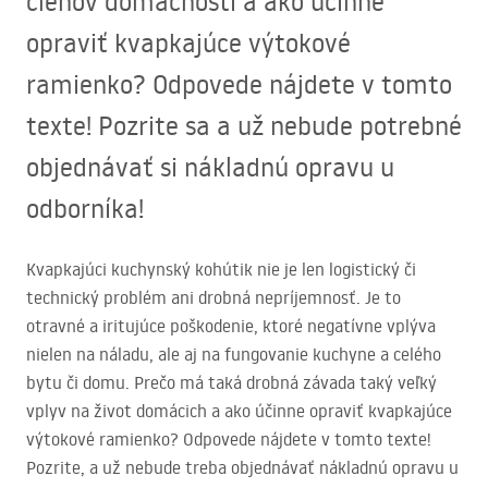
členov domácnosti a ako účinne
opraviť kvapkajúce výtokové
ramienko? Odpovede nájdete v tomto
texte! Pozrite sa a už nebude potrebné
objednávať si nákladnú opravu u
odborníka!
Kvapkajúci kuchynský kohútik nie je len logistický či
technický problém ani drobná nepríjemnosť. Je to
otravné a iritujúce poškodenie, ktoré negatívne vplýva
nielen na náladu, ale aj na fungovanie kuchyne a celého
bytu či domu. Prečo má taká drobná závada taký veľký
vplyv na život domácich a ako účinne opraviť kvapkajúce
výtokové ramienko? Odpovede nájdete v tomto texte!
Pozrite, a už nebude treba objednávať nákladnú opravu u