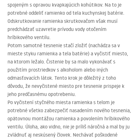
spojeným s opravou kvapkajúcich kohútikov. Na to je
potrebné oddeliť ramienko od tela kuchynskej batérie.
Odskrutkovanie ramienka skrutkovačom však musí
predchádzať uzavretie prívodu vody otočením
hríbikového ventilu.
Potom samotné tesnenie stačí zložiť (nachádza sa v
mieste styku ramienka a tela batérie) a vyčistiť miesto,
na ktorom ležalo. Čistenie by sa malo vykonávať s
použitím prostriedkov s alkoholom alebo iných
odmasťovacích látok. Tento krok je dôležitý z toho
dôvodu, že nevyčistené miesto pre tesnenie prispeje k
jeho predčasnému opotrebeniu.
Po vyčistení styčného miesta ramienka s telom je
potrebné všetko zabezpečiť nasadením nového tesnenia,
opätovnou montážou ramienka a povolením hríbikového
ventilu. Úloha, ako vidno, nie je príliš náročná a mal by ju
zvládnuť aj neskúsený človek. Nechávať poškodené