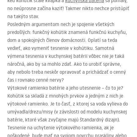
keď kohútik stále kvapká a
kuchynská batéria
sa pomaly,
no neúprosne začína kaziť! Takmer nikto nechce pristúpiť
na takýto stav.
Posledným argumentom nech je spojenie všetkých
predošlých: funkčný kohútik znamená funkčnú kuchyňu,
dom a spokojných členov domácnosti. Oplatí sa teda
vedieť, ako vymeniť tesnenie v kohútiku. Samotná
výmena tesnenia v kuchynskej batérii vôbec nie je taká
náročná, ako by sa mohlo zdať. Ako to urobiť správne,
aby nebolo treba neskôr opravovať a prichádzať o cenný
čas i rovnako cenné nervy?
Výtokové ramienko batérie a jeho utesnenie – čo to je?
Kohútik sa skladá z mnohých prvkov a jedným z nich je
výtokové ramienko. Je to časť, z ktorej sa voda vylieva do
umývadla/drezu/misy (v závislosti od modelu kuchynskej
batérie, ktoré však zvyčajne majú štandardný dizajn).
Tesnenie na uchytenie výtokového ramienka, ak je
poškodené, bude mať na svojom povrchu praskliny alebo