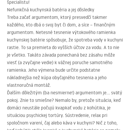
špecialistu!
Nefunkčná kuchynská batéria a jej dôsledky
Treba začať argumentom, ktorý presvedčí takmer
každého, kto dbá o svoj byt či dom, a síce – finančným
argumentom. Netesné tesnenie výtokového ramienka
kuchynskej batérie spôsobuje, že spotreba vody v kuchyni
rastie. To sa premieta do vyšších účtov za vodu. A to nie
je všetko. Takáto závada ponechaná bez zásahu môže
viesť (a zvyčajne vedie) k vážnej poruche samotného
ramienka. Jeho výmena bude určite podstatne
nákladnejšia než kúpa obyčajného tesnenia a jeho
vlastnoručná montáž.
Ďalším dôležitým (ba nesmierne!) argumentom je… svätý
pokoj. Znie to smiešne? Nemalo by, pretože situácia, keď
domáci neustále počujú kvapkať vodu z kohútika, je
situáciou psychickej tortúry. Sústredenie, relax pri
spoločnom varení, čaj alebo káva v kuchyni? Nič z toho,