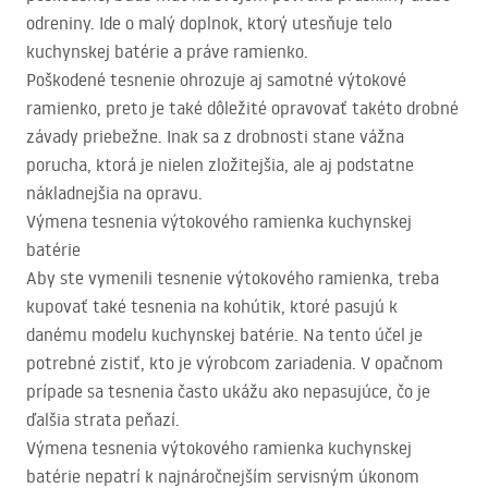
odreniny. Ide o malý doplnok, ktorý utesňuje telo
kuchynskej batérie a práve ramienko.
Poškodené tesnenie ohrozuje aj samotné výtokové
ramienko, preto je také dôležité opravovať takéto drobné
závady priebežne. Inak sa z drobnosti stane vážna
porucha, ktorá je nielen zložitejšia, ale aj podstatne
nákladnejšia na opravu.
Výmena tesnenia výtokového ramienka kuchynskej
batérie
Aby ste vymenili tesnenie výtokového ramienka, treba
kupovať také tesnenia na kohútik, ktoré pasujú k
danému modelu kuchynskej batérie. Na tento účel je
potrebné zistiť, kto je výrobcom zariadenia. V opačnom
prípade sa tesnenia často ukážu ako nepasujúce, čo je
ďalšia strata peňazí.
Výmena tesnenia výtokového ramienka kuchynskej
batérie nepatrí k najnáročnejším servisným úkonom