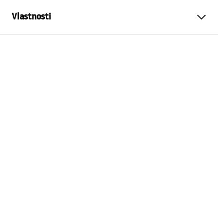
Vlastnosti
Farba
Kartáčovaná oceľ
Materiál
Kov
Spôsob montáže
Skrutkovací
Šírka
30
mm
Výška
50
mm
Hĺbka
50
mm
Séria
Prism
Záruka
24 mesiacov