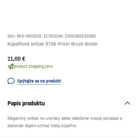
SKU
:
REA-98020
ID
:
11785
EAN
:
5906366019180
Kúpeľňový vešiak 9706 Prism Brush Nickle
11,00 €
product:shipping.zero
Spýtajte sa na produkt
Popis produktu
Elegantný vešiak na uteráky alebo oblečenie vnesie poriadok a
dokonale doplní vzhľad Vašej kúpeľne.