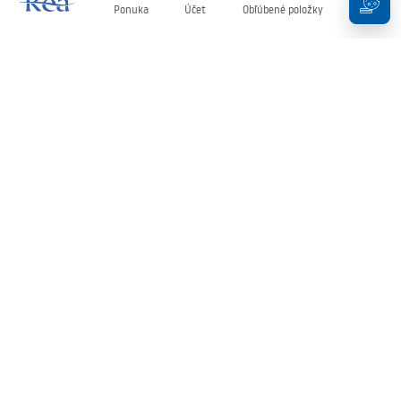
Ponuka
Účet
Obľúbené položky
Košík
Newsletter
Buďte v obraze s novinkami a akciami!
Zaregistrujte sa
Zadaním a potvrdením svojich údajov súhlasíte s odberom
newslettera podľa podmienok uvedených v
Obchodných
podmienkach
.