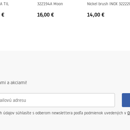
A TIL
322194A Moon
Nickel brush INOX 32222
DUO
 €
16,00 €
14,00 €
mi a akciami!
ch údajov súhlasíte s odberom newslettera podľa podmienok uvedených v
O