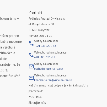
Kontakt
oľskom trhu v
Podlasiak Andrzej Cylwik sp. k.
ul. Przędzalniana 60
15-688 Białystok
ašich potrieb
NIP 966-216-01-21
Služby zákazníkom
litné a moderné
+421 233 329 788
na výrobu a
Veľkoobchodná spolupráca
peľňových a
+48 500 732 587
klade
Služby zákazníkom
rantujeme, že
obchod@kupelna-rea.sk
 100 %
Veľkoobchodná spolupráca
iadne funkčné.
kancelaria.rea@kupelna-rea.sk
Náš tím zákazníckej podpory je vám k dispozícii v
pracovné dni:
7:00–15:30
Sledujte nás