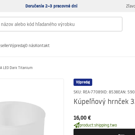
Doručenie 2–3 pracovné dni
Zľav
seller
Výpredaj
O nás
Kontakt
A LEO Dark Titanium
Výpredaj
SKU
:
REA-77089
ID
:
8538
EAN
:
590
Kúpeľňový hrnček 
16,00 €
product:shipping.two