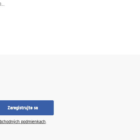
0
Zaregistrujte sa
bchodných podmienkach
.