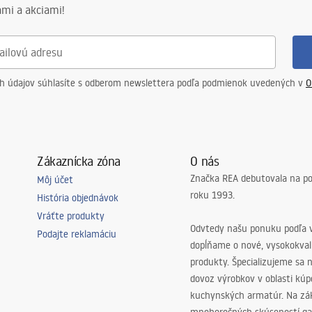
mi a akciami!
ch údajov súhlasíte s odberom newslettera podľa podmienok uvedených v
O
Zákaznícka zóna
O nás
Značka REA debutovala na p
Môj účet
roku 1993.
História objednávok
Vráťte produkty
Odvtedy našu ponuku podľa v
Podajte reklamáciu
dopĺňame o nové, vysokokva
produkty. Špecializujeme sa 
dovoz výrobkov v oblasti kú
kuchynských armatúr. Na zá