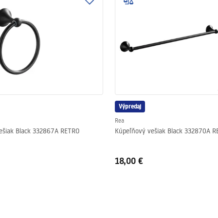
Výpredaj
Rea
ešiak Black 332867A RETRO
Kúpeľňový vešiak Black 332870A 
18,00 €