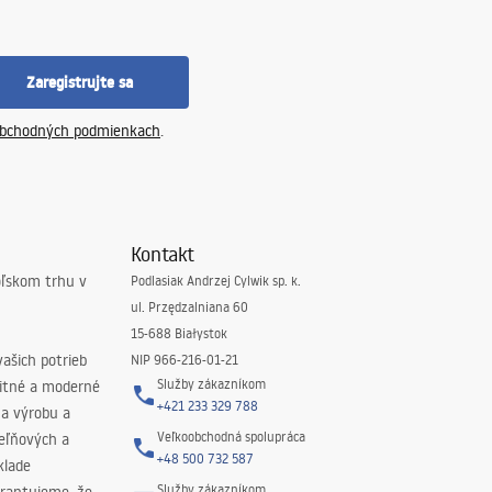
Zaregistrujte sa
bchodných podmienkach
.
Kontakt
oľskom trhu v
Podlasiak Andrzej Cylwik sp. k.
ul. Przędzalniana 60
15-688 Białystok
ašich potrieb
NIP 966-216-01-21
Služby zákazníkom
litné a moderné
+421 233 329 788
na výrobu a
Veľkoobchodná spolupráca
peľňových a
+48 500 732 587
klade
Služby zákazníkom