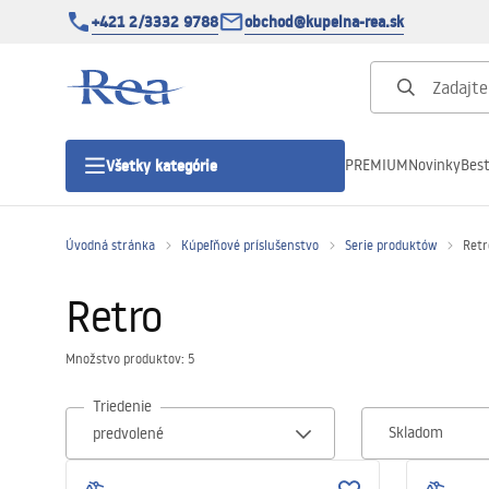
+421 2/3332 9788
obchod@kupelna-rea.sk
PREMIUM
Novinky
Best
Všetky kategórie
Úvodná stránka
Kúpeľňové príslušenstvo
Serie produktów
Retr
Sprchové kúty
Retro
Sprchové dvere
Množstvo produktov: 5
Sprchové vaničky
Triedenie
Skladom
Sprchové žľaby