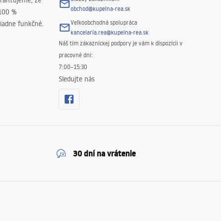
rantujeme, že
obchod@kupelna-rea.sk
 100 %
Veľkoobchodná spolupráca
iadne funkčné.
kancelaria.rea@kupelna-rea.sk
Náš tím zákazníckej podpory je vám k dispozícii v
pracovné dni:
7:00–15:30
Sledujte nás
30 dní na vrátenie