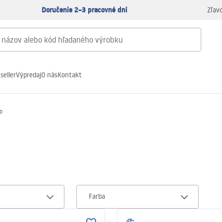
Doručenie 2–3 pracovné dni
Zľav
seller
Výpredaj
O nás
Kontakt
o
Farba