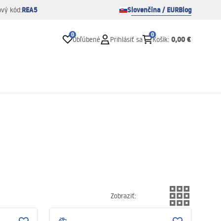
REA5
Slovenčina / EUR
Blog
ový kód:
0
0
0,00 €
Obľúbené
Prihlásiť sa
Košík
:
Zobraziť
: