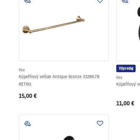
Sanitárna keramika
Umývadlá
Vaňa so zástenou
Batérie
Výpredaj
Rea
Kúpeľňový vešiak Antique Bronze 332867B
Rea
Sprchy
RETRO
Kúpeľňový v
15,00 €
Kuchyňa
11,00 €
Kúpeľňové doplnky a nábytok