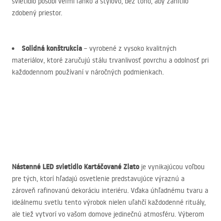
svietidlo pôsobí veľmi ľahko a štýlovo, bez toho, aby zahltilo
zdobený priestor.
Solidná konštrukcia
– vyrobené z vysoko kvalitných
materiálov, ktoré zaručujú stálu trvanlivosť povrchu a odolnosť pri
každodennom používaní v náročných podmienkach.
Nástenné
LED
svietidlo Kartáčované Zlato
je vynikajúcou voľbou
pre tých, ktorí hľadajú osvetlenie predstavujúce výraznú a
zároveň rafinovanú dekoráciu interiéru. Vďaka úhľadnému tvaru a
ideálnemu svetlu tento výrobok nielen uľahčí každodenné rituály,
ale tiež vytvorí vo vašom domove jedinečnú atmosféru. Výberom