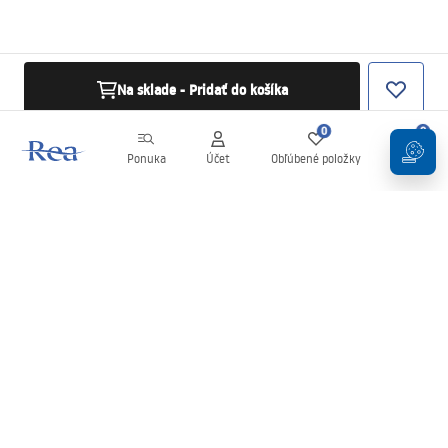
Na sklade - Pridať do košíka
0
0
Ponuka
Účet
Obľúbené položky
Košík
Newsletter
Buďte v obraze s novinkami a akciami!
Zaregistrujte sa