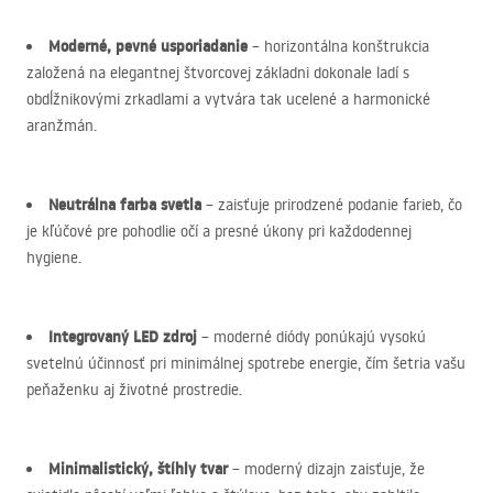
Moderné, pevné usporiadanie
– horizontálna konštrukcia
založená na elegantnej štvorcovej základni dokonale ladí s
obdĺžnikovými zrkadlami a vytvára tak ucelené a harmonické
aranžmán.
Neutrálna farba svetla
– zaisťuje prirodzené podanie farieb, čo
je kľúčové pre pohodlie očí a presné úkony pri každodennej
hygiene.
Integrovaný
LED
zdroj
– moderné diódy ponúkajú vysokú
svetelnú účinnosť pri minimálnej spotrebe energie, čím šetria vašu
peňaženku aj životné prostredie.
Minimalistický, štíhly tvar
– moderný dizajn zaisťuje, že