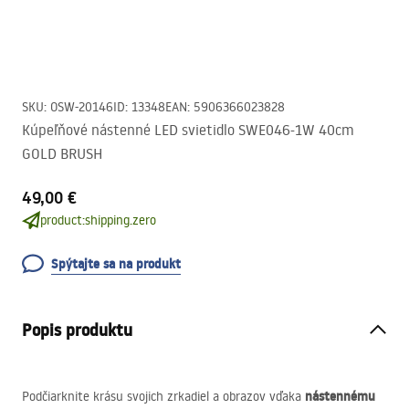
SKU
:
OSW-20146
ID
:
13348
EAN
:
5906366023828
Kúpeľňové nástenné LED svietidlo SWE046-1W 40cm
GOLD BRUSH
49,00 €
product:shipping.zero
Spýtajte sa na produkt
Popis produktu
nástennému
Podčiarknite krásu svojich zrkadiel a obrazov vďaka