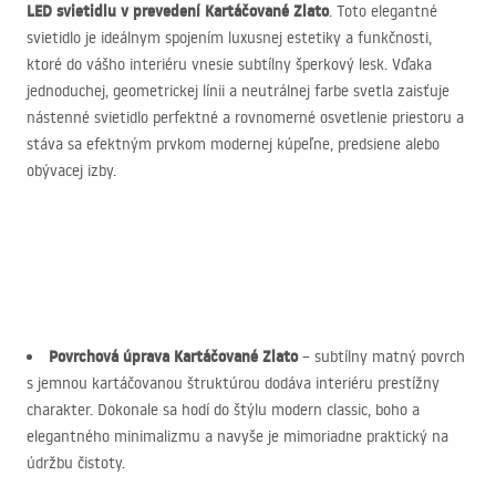
LED
svietidlu v prevedení Kartáčované Zlato
. Toto elegantné
svietidlo je ideálnym spojením luxusnej estetiky a funkčnosti,
ktoré do vášho interiéru vnesie subtílny šperkový lesk. Vďaka
jednoduchej, geometrickej línii a neutrálnej farbe svetla zaisťuje
nástenné svietidlo perfektné a rovnomerné osvetlenie priestoru a
stáva sa efektným prvkom modernej kúpeľne, predsiene alebo
obývacej izby.
Povrchová úprava Kartáčované Zlato
– subtílny matný povrch
s jemnou kartáčovanou štruktúrou dodáva interiéru prestížny
charakter. Dokonale sa hodí do štýlu modern classic, boho a
elegantného minimalizmu a navyše je mimoriadne praktický na
údržbu čistoty.