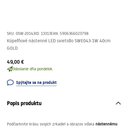
SKU
:
OSW-20143
ID
:
13313
EAN
:
5906366023798
Kúpeľňové nástenné LED svietidlo SWE043-1W 40cm
GOLD
49,00 €
Odoslanie dňa pondelok.
Spýtajte sa na produkt
Popis produktu
nástennému
Podčiarknite krásu svojich zrkadiel a obrazov vďaka