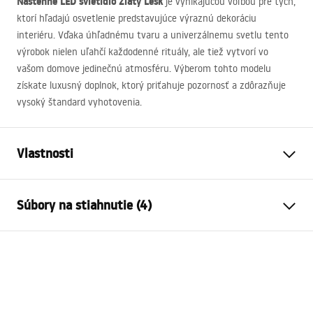
Nástenné
LED
svietidlo Zlatý Lesk
je vynikajúcou voľbou pre tých,
ktorí hľadajú osvetlenie predstavujúce výraznú dekoráciu
interiéru. Vďaka úhľadnému tvaru a univerzálnemu svetlu tento
výrobok nielen uľahčí každodenné rituály, ale tiež vytvorí vo
vašom domove jedinečnú atmosféru. Výberom tohto modelu
získate luxusný doplnok, ktorý priťahuje pozornosť a zdôrazňuje
vysoký štandard vyhotovenia.
Vlastnosti
Typ lampy
SWE043-1W
Súbory na stiahnutie (4)
Typ žiarovky
Nástenná svietnik
Dĺžka
400
mm
Warunki bezpieczeństwa
Šírka
100
mm
WARUNKI BEZPIECZENSTWA LAMPY.pdf
Výška
50
mm
Moc
Síť ~ 220V - ~ 240V