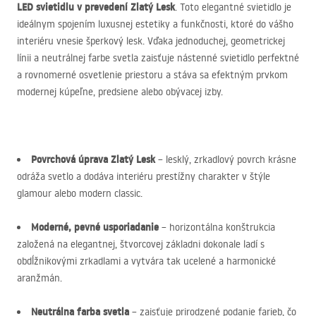
LED
svietidlu v prevedení Zlatý Lesk
. Toto elegantné svietidlo je
ideálnym spojením luxusnej estetiky a funkčnosti, ktoré do vášho
interiéru vnesie šperkový lesk. Vďaka jednoduchej, geometrickej
línii a neutrálnej farbe svetla zaisťuje nástenné svietidlo perfektné
a rovnomerné osvetlenie priestoru a stáva sa efektným prvkom
modernej kúpeľne, predsiene alebo obývacej izby.
Povrchová úprava Zlatý Lesk
– lesklý, zrkadlový povrch krásne
odráža svetlo a dodáva interiéru prestížny charakter v štýle
glamour alebo modern classic.
Moderné, pevné usporiadanie
– horizontálna konštrukcia
založená na elegantnej, štvorcovej základni dokonale ladí s
obdĺžnikovými zrkadlami a vytvára tak ucelené a harmonické
aranžmán.
Neutrálna farba svetla
– zaisťuje prirodzené podanie farieb, čo