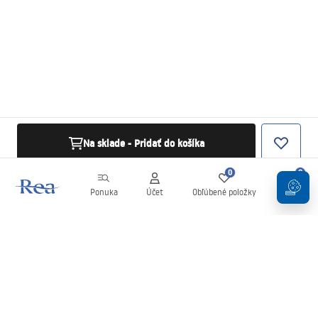
Na sklade - Pridať do košíka
0
0
Ponuka
Účet
Obľúbené položky
Košík
Newsletter
Buďte v obraze s novinkami a akciami!