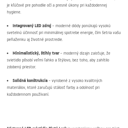
je kľúčové pre pohodlie očí a presné úkony pri každodennej
hygiene.
Integrovaný
LED
zdroj
– moderné diódy ponúkajú vysokú
svetelnú účinnosť pri minimálnej spotrebe energie, čím šetria vašu
peňaženku aj životné prostredie.
Minimalistický, štíhly tvar
– moderný dizajn zaisťuje, že
svietidlo pôsobí veľmi ľahko a štýlovo, bez toho, aby zahltilo
zdobený priestor.
Solidná konštrukcia
– vyrobené z vysoko kvalitných
materiálov, ktoré zaručujú stálosť farby a odolnosť pri
každodennom používaní.