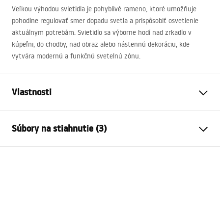
Veľkou výhodou svietidla je pohyblivé rameno, ktoré umožňuje
pohodlne regulovať smer dopadu svetla a prispôsobiť osvetlenie
aktuálnym potrebám. Svietidlo sa výborne hodí nad zrkadlo v
kúpeľni, do chodby, nad obraz alebo nástennú dekoráciu, kde
vytvára modernú a funkčnú svetelnú zónu.
Vlastnosti
Typ lampy
SWE026-1W
Súbory na stiahnutie (3)
Typ žiarovky
Nástenná svietnik
Dĺžka
600
mm
Warunki bezpieczeństwa
Šírka
300
mm
WARUNKI BEZPIECZENSTWA LAMPY.pdf
Výška
50
mm
Moc
Síť ~ 220V - ~ 240V
Návod na montáž
Materiál konštrukcie
aluminium, metla, tworzywo
Manual_SWE024-1W.pdf