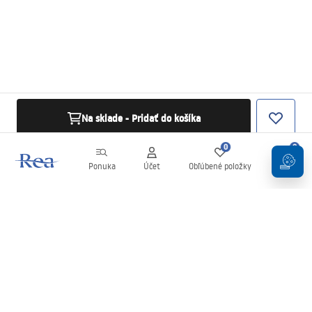
Na sklade - Pridať do košíka
0
0
Ponuka
Účet
Obľúbené položky
Košík
Newsletter
Buďte v obraze s novinkami a akciami!