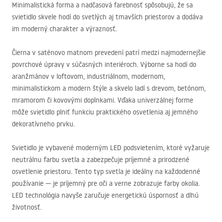
Minimalistická forma a nadčasová farebnosť spôsobujú, že sa
svietidlo skvele hodí do svetlých aj tmavších priestorov a dodáva
im moderný charakter a výraznosť.
Čierna v saténovo matnom prevedení patrí medzi najmodernejšie
povrchové úpravy v súčasných interiéroch. Výborne sa hodí do
aranžmánov v loftovom, industriálnom, modernom,
minimalistickom a modern štýle a skvelo ladí s drevom, betónom,
mramorom či kovovými doplnkami. Vďaka univerzálnej forme
môže svietidlo plniť funkciu praktického osvetlenia aj jemného
dekoratívneho prvku.
Svietidlo je vybavené moderným
LED
podsvietením, ktoré vyžaruje
neutrálnu farbu svetla a zabezpečuje príjemné a prirodzené
osvetlenie priestoru. Tento typ svetla je ideálny na každodenné
používanie — je príjemný pre oči a verne zobrazuje farby okolia.
LED
technológia navyše zaručuje energetickú úspornosť a dlhú
životnosť.