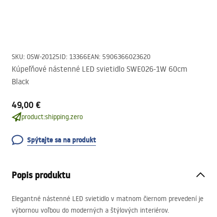
SKU
:
OSW-20125
ID
:
13366
EAN
:
5906366023620
Kúpeľňové nástenné LED svietidlo SWE026-1W 60cm
Black
49,00 €
product:shipping.zero
Spýtajte sa na produkt
Popis produktu
Elegantné nástenné
LED
svietidlo v matnom čiernom prevedení je
výbornou voľbou do moderných a štýlových interiérov.