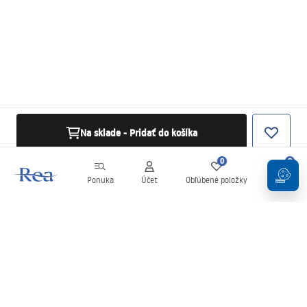
Na sklade - Pridať do košíka
0
0
Ponuka
Účet
Obľúbené položky
Košík
Newsletter
Buďte v obraze s novinkami a akciami!