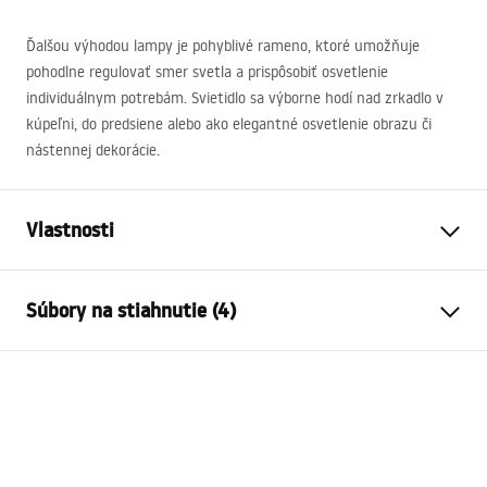
Ďalšou výhodou lampy je pohyblivé rameno, ktoré umožňuje
pohodlne regulovať smer svetla a prispôsobiť osvetlenie
individuálnym potrebám. Svietidlo sa výborne hodí nad zrkadlo v
kúpeľni, do predsiene alebo ako elegantné osvetlenie obrazu či
nástennej dekorácie.
Vlastnosti
Typ lampy
SWE018-1W
Súbory na stiahnutie (4)
Typ žiarovky
Nástenná svietnik
Dĺžka
800
mm
Warunki bezpieczeństwa
Šírka
300
mm
WARUNKI BEZPIECZENSTWA LAMPY.pdf
Výška
50
mm
Moc
Síť ~ 220V - ~ 240V
Návod na montáž