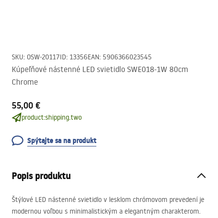
SKU
:
OSW-20117
ID
:
13356
EAN
:
5906366023545
Kúpeľňové nástenné LED svietidlo SWE018-1W 80cm
Chrome
55,00 €
product:shipping.two
Spýtajte sa na produkt
Popis produktu
Štýlové
LED
nástenné svietidlo v lesklom chrómovom prevedení je
modernou voľbou s minimalistickým a elegantným charakterom.