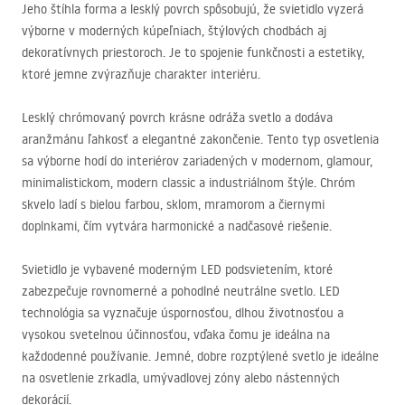
Jeho štíhla forma a lesklý povrch spôsobujú, že svietidlo vyzerá
výborne v moderných kúpeľniach, štýlových chodbách aj
dekoratívnych priestoroch. Je to spojenie funkčnosti a estetiky,
ktoré jemne zvýrazňuje charakter interiéru.
Lesklý chrómovaný povrch krásne odráža svetlo a dodáva
aranžmánu ľahkosť a elegantné zakončenie. Tento typ osvetlenia
sa výborne hodí do interiérov zariadených v modernom, glamour,
minimalistickom, modern classic a industriálnom štýle. Chróm
skvelo ladí s bielou farbou, sklom, mramorom a čiernymi
doplnkami, čím vytvára harmonické a nadčasové riešenie.
Svietidlo je vybavené moderným
LED
podsvietením, ktoré
zabezpečuje rovnomerné a pohodlné neutrálne svetlo.
LED
technológia sa vyznačuje úspornosťou, dlhou životnosťou a
vysokou svetelnou účinnosťou, vďaka čomu je ideálna na
každodenné používanie. Jemné, dobre rozptýlené svetlo je ideálne
na osvetlenie zrkadla, umývadlovej zóny alebo nástenných
dekorácií.