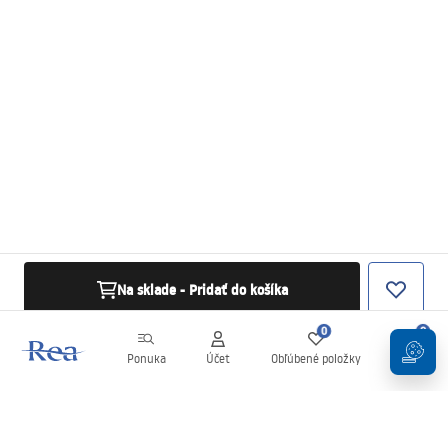
Na sklade - Pridať do košíka
0
0
Ponuka
Účet
Obľúbené položky
Košík
Newsletter