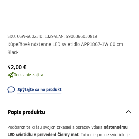
SKU
:
OSW-66023
ID
:
13294
EAN
:
5906366030819
Kúpeľňové nástenné LED svietidlo APP1867-1W 60 cm
Black
42,00 €
Odoslanie zajtra.
Spýtajte sa na produkt
Popis produktu
nástennému
Podčiarknite krásu svojich zrkadiel a obrazov vďaka
LED
svietidlu v prevedení Čierny mat
. Toto elegantné svietidlo je