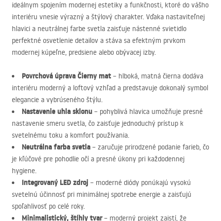
ideálnym spojením modernej estetiky a funkčnosti, ktoré do vášho
interiéru vnesie výrazný a štýlový charakter. Vďaka nastaviteľnej
hlavici a neutrálnej farbe svetla zaisťuje nástenné svietidlo
perfektné osvetlenie detailov a stáva sa efektným prvkom
modernej kúpeľne, predsiene alebo obývacej izby.
Povrchová úprava Čierny mat
– hlboká, matná čierna dodáva
interiéru moderný a loftový vzhľad a predstavuje dokonalý symbol
elegancie a vybrúseného štýlu.
Nastavenie uhla sklonu
– pohyblivá hlavica umožňuje presné
nastavenie smeru svetla, čo zaisťuje jednoduchý prístup k
svetelnému toku a komfort používania.
Neutrálna farba svetla
– zaručuje prirodzené podanie farieb, čo
je kľúčové pre pohodlie očí a presné úkony pri každodennej
hygiene.
Integrovaný
LED
zdroj
– moderné diódy ponúkajú vysokú
svetelnú účinnosť pri minimálnej spotrebe energie a zaisťujú
spoľahlivosť po celé roky.
Minimalistický, štíhly tvar
– moderný projekt zaistí, že