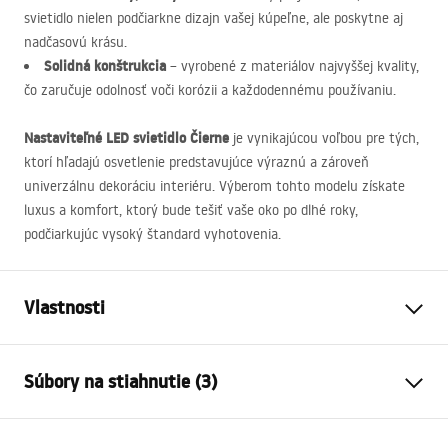
svietidlo nielen podčiarkne dizajn vašej kúpeľne, ale poskytne aj
nadčasovú krásu.
Solidná konštrukcia
– vyrobené z materiálov najvyššej kvality,
čo zaručuje odolnosť voči korózii a každodennému používaniu.
Nastaviteľné
LED
svietidlo Čierne
je vynikajúcou voľbou pre tých,
ktorí hľadajú osvetlenie predstavujúce výraznú a zároveň
univerzálnu dekoráciu interiéru. Výberom tohto modelu získate
luxus a komfort, ktorý bude tešiť vaše oko po dlhé roky,
podčiarkujúc vysoký štandard vyhotovenia.
Vlastnosti
Typ lampy
APP1867-1W
Súbory na stiahnutie (3)
Typ žiarovky
Nástenná svietnik
Dĺžka
600
mm
Warunki bezpieczeństwa