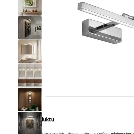
Sanitárna keramika
Umývadlá
Vaňa so zástenou
Batérie
Sprchy
Kuchyňa
Kúpeľňové doplnky a nábytok
Popis produktu