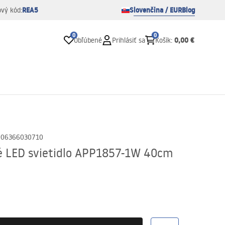
REA5
Slovenčina / EUR
Blog
ový kód:
0
0
0,00 €
Obľúbené
Prihlásiť sa
Košík
:
906366030710
é LED svietidlo APP1857-1W 40cm