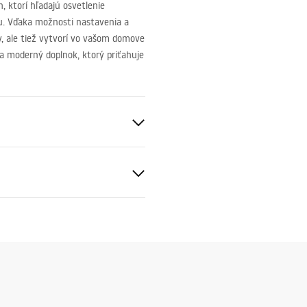
, ktorí hľadajú osvetlenie
ru. Vďaka možnosti nastavenia a
y, ale tiež vytvorí vo vašom domove
a moderný doplnok, ktorý priťahuje
tnik
etický štítok
2550100_big_color.pdf
~ 240V
worzywo sztuczne