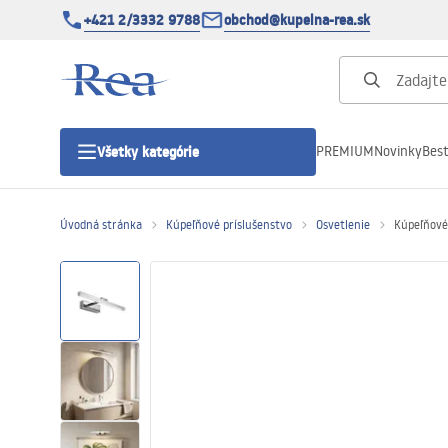
+421 2/3332 9788
obchod@kupelna-rea.sk
PREMIUM
Novinky
Best
Všetky kategórie
Úvodná stránka
Kúpeľňové príslušenstvo
Osvetlenie
Kúpeľňové
Sprchové kúty
Sprchové dvere
Sprchové vaničky
Sprchové žľaby