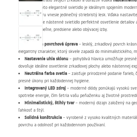
nástenném
Podčiarknite krásu svojich zrkadiel a obrazov vďaka
prevedení
. Toto elegantné svietidlo je ideálnym spojením modern
vášho interiéru vnesie jedinečný striebristý lesk. Vďaka nastavite
svetla zaisťuje nástenné svietidlo perfektné osvetlenie detailo
modernej kúpeľne, predsiene alebo obývacej izby.
Chrómová povrchová úprava
– lesklý, zrkadlový povrch krásn
elegantný charakter, ktorý skvele zapadá do minimalistického, m
Nastavenie uhla sklonu
– pohyblivá hlavica umožňuje presné
dovoľuje ideálne osvetlenie zrkadlovej plochy alebo nástennej exp
Neutrálna farba svetla
– zaisťuje prirodzené podanie farieb, č
presné úkony pri každodennej hygiene.
Integrovaný
LED
zdroj
– moderné diódy ponúkajú vysokú svet
spotrebe energie, čím šetria vašu peňaženku aj životné prostredi
Minimalistický, štíhly tvar
– moderný dizajn založený na geo
ľahkosť a štýl.
Solidná konštrukcia
– vyrobené z vysoko kvalitných materiálo
povrchu a odolnosť pri každodennom používaní.