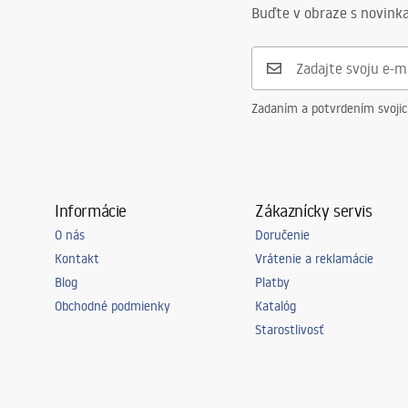
Svetelný tok
0 - 500 lm
Buďte v obraze s novinka
Farba lampy
szara
Počet svetelných bodov
integrovaný L
Použitá niť
Integrovaný L
Zadaním a potvrdením svoji
Farba svetla
neutralna
Teplota farby
4000K
Vrátane zdroja svetla
Áno
Informácie
Zákaznícky servis
Energetická trieda
G
O nás
Doručenie
Trieda tesnosti
IP20
Kontakt
Vrátenie a reklamácie
Miestnosť
biuro, jadalni
Blog
Platby
dziecięcy, salo
Obchodné podmienky
Katalóg
Napájanie
6W
Starostlivosť
doplnkové funkcie
tilt angle adj