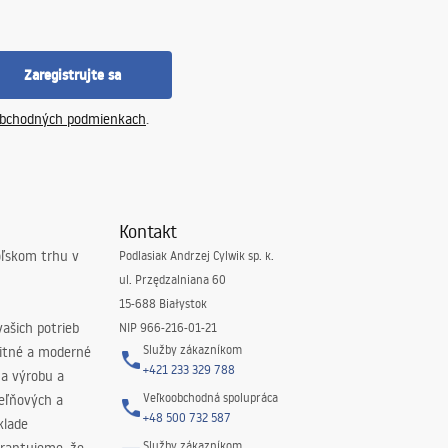
Zaregistrujte sa
bchodných podmienkach
.
Kontakt
oľskom trhu v
Podlasiak Andrzej Cylwik sp. k.
ul. Przędzalniana 60
15-688 Białystok
ašich potrieb
NIP 966-216-01-21
Služby zákazníkom
litné a moderné
+421 233 329 788
na výrobu a
Veľkoobchodná spolupráca
peľňových a
+48 500 732 587
klade
Služby zákazníkom