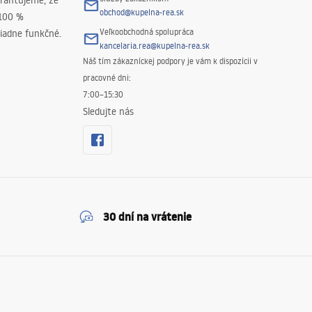
rantujeme, že
obchod@kupelna-rea.sk
 100 %
Veľkoobchodná spolupráca
iadne funkčné.
kancelaria.rea@kupelna-rea.sk
Náš tím zákazníckej podpory je vám k dispozícii v
pracovné dni:
7:00–15:30
Sledujte nás
30 dní na vrátenie