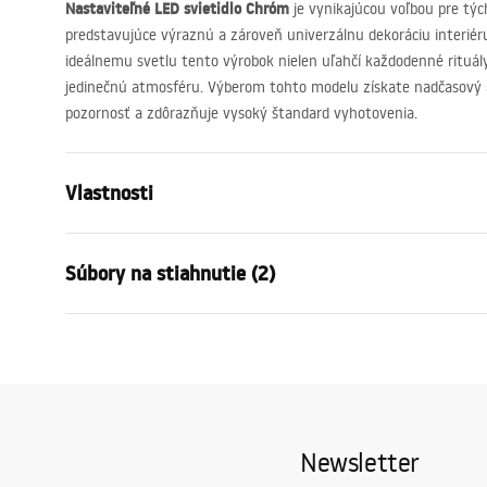
Nastaviteľné
LED
svietidlo Chróm
je vynikajúcou voľbou pre tých
predstavujúce výraznú a zároveň univerzálnu dekoráciu interié
ideálnemu svetlu tento výrobok nielen uľahčí každodenné rituál
jedinečnú atmosféru. Výberom tohto modelu získate nadčasový 
pozornosť a zdôrazňuje vysoký štandard vyhotovenia.
Vlastnosti
Typ lampy
APP1857-1W
Súbory na stiahnutie (2)
Typ žiarovky
Nástenná svie
Dĺžka
400
mm
Warunki bezpieczeństwa
Šírka
180
mm
Energ
WARUNKI BEZPIECZENSTWA
Label_
Výška
50
mm
LAMPY.pdf
Moc
Síť ~ 220V - 
Newsletter
Materiál konštrukcie
aluminium, t