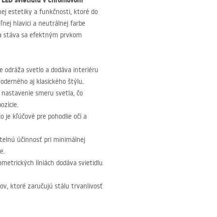
u
LED
svietidlu v chrómovom
ej estetiky a funkčnosti, ktoré do
ľnej hlavici a neutrálnej farbe
v a stáva sa efektným prvkom
e odráža svetlo a dodáva interiéru
oderného aj klasického štýlu.
 nastavenie smeru svetla, čo
ozície.
o je kľúčové pre pohodlie očí a
elnú účinnosť pri minimálnej
e.
metrických líniách dodáva svietidlu
v, ktoré zaručujú stálu trvanlivosť