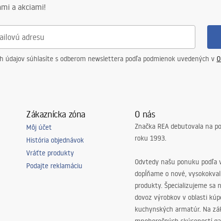
mi a akciami!
ED zdroj
ED zdroj
ch údajov súhlasíte s odberom newslettera podľa podmienok uvedených v
O
Zákaznícka zóna
O nás
Značka REA debutovala na p
Môj účet
roku 1993.
História objednávok
a, korytarz/schody, kuchnia, pokój
Vráťte produkty
n, sypialnia, uniwersalne
Odvtedy našu ponuku podľa v
Podajte reklamáciu
dopĺňame o nové, vysokokva
produkty. Špecializujeme sa 
ustment
dovoz výrobkov v oblasti kú
kuchynských armatúr. Na zá