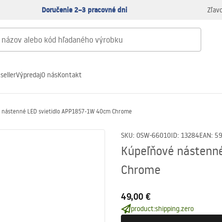
Doručenie 2–3 pracovné dni
Zľav
seller
Výpredaj
O nás
Kontakt
 nástenné LED svietidlo APP1857-1W 40cm Chrome
SKU
:
OSW-66010
ID
:
13284
EAN
:
5
Kúpeľňové nástenn
Chrome
49,00 €
product:shipping.zero