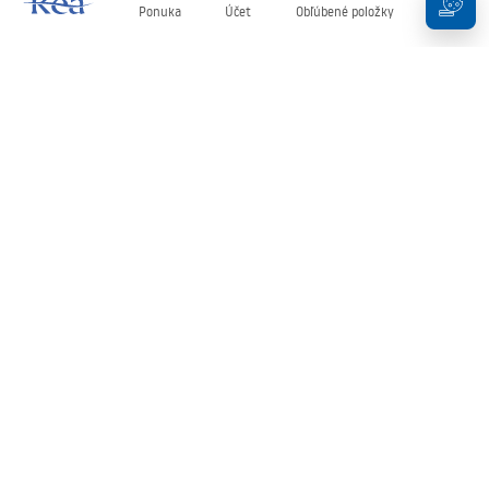
Ponuka
Účet
Obľúbené položky
Košík
Newsletter
Buďte v obraze s novinkami a akciami!
Zaregistrujte sa
Zadaním a potvrdením svojich údajov súhlasíte s odberom
newslettera podľa podmienok uvedených v
Obchodných
podmienkach
.