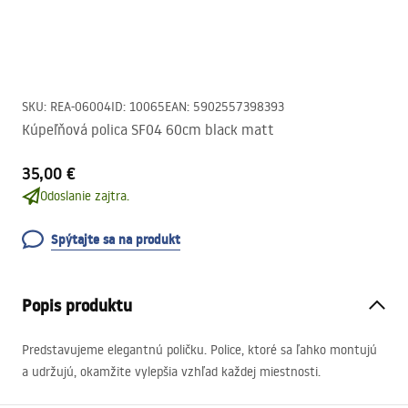
SKU
:
REA-06004
ID
:
10065
EAN
:
5902557398393
Kúpeľňová polica SF04 60cm black matt
35,00 €
Odoslanie zajtra.
Spýtajte sa na produkt
Popis produktu
Predstavujeme elegantnú poličku. Police, ktoré sa ľahko montujú
a udržujú, okamžite vylepšia vzhľad každej miestnosti.