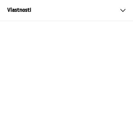
Vlastnosti
Farba
Čierna
Materiál
Nehrdzavejúca oceľ
Spôsob montáže
Skrutkovací
Šírka
600
mm
Výška
50
mm
Hĺbka
90
mm
Záruka
24 mesiacov