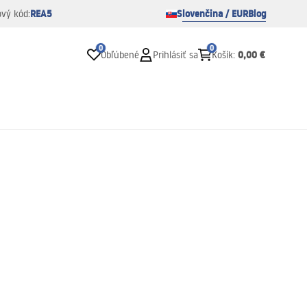
REA5
Slovenčina / EUR
Blog
ový kód:
0
0
0,00 €
Obľúbené
Prihlásiť sa
Košík
: