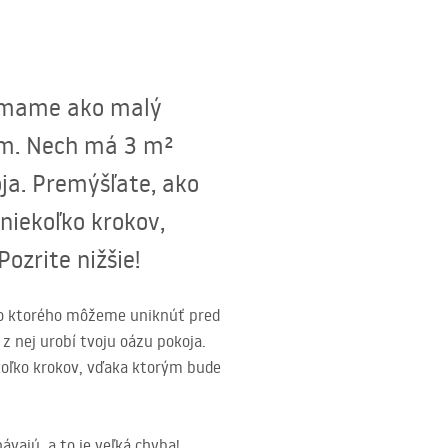
nímame ako malý
om. Nech má 3 m²
ja. Premýšľate, ako
niekoľko krokov,
ozrite nižšie!
do ktorého môžeme uniknúť pred
 nej urobí tvoju oázu pokoja.
ekoľko krokov, vďaka ktorým bude
vajú, a to je veľká chyba!