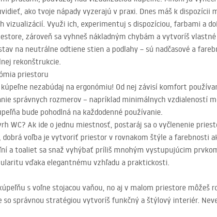
vidieť, ako tvoje nápady vyzerajú v praxi. Dnes máš k dispozícii 
izualizácií. Využi ich, experimentuj s dispozíciou, farbami a do
riestore, zároveň sa vyhneš nákladným chybám a vytvoríš vlastn
stav na neutrálne odtiene stien a podlahy – sú nadčasové a fare
lnej rekonštrukcie.
ómia priestoru
kúpeľne nezabúdaj na ergonómiu! Od nej závisí komfort používan
žanie správnych rozmerov – napríklad minimálnych vzdialeností 
kúpeľňa bude pohodlná na každodenné používanie.
vrh WC? Ak ide o jednu miestnosť, postaráj sa o vyčlenenie pries
dobrá voľba je vytvoriť priestor v rovnakom štýle a farebnosti a
ní a toaliet sa snaž vyhýbať príliš mnohým vystupujúcim prvko
pularitu vďaka elegantnému vzhľadu a praktickosti.
 kúpeľňu s voľne stojacou vaňou, no aj v malom priestore môžeš 
 so správnou stratégiou vytvoríš funkčný a štýlový interiér. Never