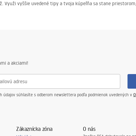
ž. Využi vyššie uvedené tipy a tvoja kúpeľňa sa stane priestorom
mi a akciami!
ch údajov súhlasíte s odberom newslettera podľa podmienok uvedených v
O
Zákaznícka zóna
O nás