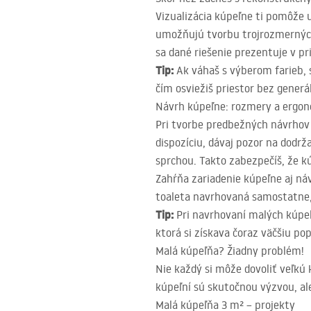
Vizualizácia kúpeľne ti pomôže u
umožňujú tvorbu trojrozmerných v
sa dané riešenie prezentuje v p
Tip:
Ak váhaš s výberom farieb, 
čím osviežiš priestor bez generá
Návrh kúpeľne: rozmery a ergon
Pri tvorbe predbežných návrhov 
dispozíciu, dávaj pozor na dodr
sprchou. Takto zabezpečíš, že 
Zahŕňa zariadenie kúpeľne aj ná
toaleta navrhovaná samostatne, 
Tip:
Pri navrhovaní malých kúpeľ
ktorá si získava čoraz väčšiu po
Malá kúpeľňa? Žiadny problém!
Nie každý si môže dovoliť veľkú
kúpeľní sú skutočnou výzvou, ale
Malá kúpeľňa 3 m² – projekty