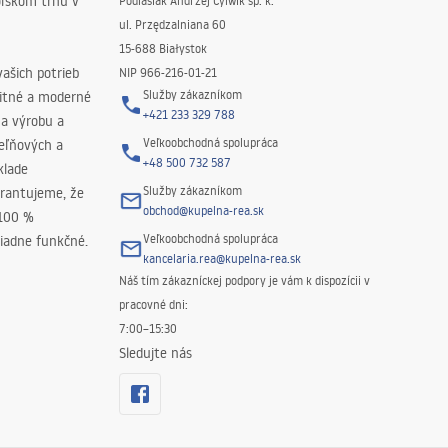
oľskom trhu v
Podlasiak Andrzej Cylwik sp. k.
ul. Przędzalniana 60
15-688 Białystok
ašich potrieb
NIP 966-216-01-21
Služby zákazníkom
litné a moderné
+421 233 329 788
na výrobu a
Veľkoobchodná spolupráca
peľňových a
+48 500 732 587
klade
Služby zákazníkom
rantujeme, že
obchod@kupelna-rea.sk
 100 %
Veľkoobchodná spolupráca
iadne funkčné.
kancelaria.rea@kupelna-rea.sk
Náš tím zákazníckej podpory je vám k dispozícii v
pracovné dni:
7:00–15:30
Sledujte nás