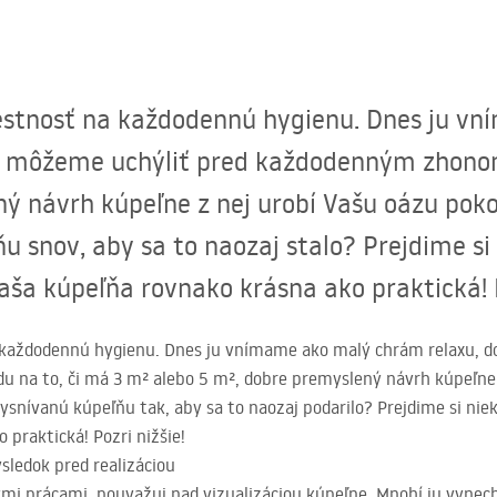
iestnosť na každodennú hygienu. Dnes ju v
a môžeme uchýliť pred každodenným zhon
ý návrh kúpeľne z nej urobí Vašu oázu poko
u snov, aby sa to naozaj stalo? Prejdime si 
ša kúpeľňa rovnako krásna ako praktická! P
a každodennú hygienu. Dnes ju vnímame ako malý chrám relaxu, 
 na to, či má 3 m² alebo 5 m², dobre premyslený návrh kúpeľne z
ysnívanú kúpeľňu tak, aby sa to naozaj podarilo? Prejdime si ni
 praktická! Pozri nižšie!
ýsledok pred realizáciou
mi prácami, pouvažuj nad vizualizáciou kúpeľne. Mnohí ju vynechá