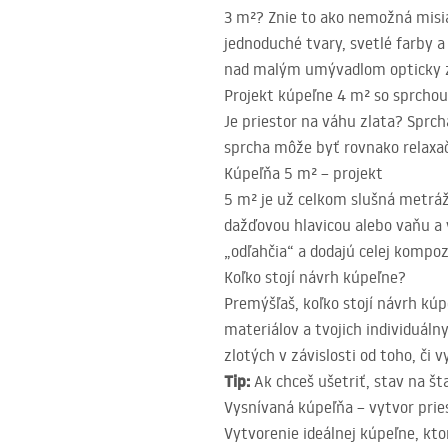
3 m²? Znie to ako nemožná misia,
jednoduché tvary, svetlé farby 
nad malým umývadlom opticky z
Projekt kúpeľne 4 m² so sprchou
Je priestor na váhu zlata? Sprc
sprcha môže byť rovnako relaxač
Kúpeľňa 5 m² – projekt
5 m² je už celkom slušná metráž
dažďovou hlavicou alebo vaňu a 
„odľahčia“ a dodajú celej kompozí
Koľko stojí návrh kúpeľne?
Premýšľaš, koľko stojí návrh kúp
materiálov a tvojich individuál
zlotých v závislosti od toho, či v
Tip:
Ak chceš ušetriť, stav na š
Vysnívaná kúpeľňa – vytvor pri
Vytvorenie ideálnej kúpeľne, kt