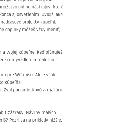
množstvo online nástrojov, ktoré
konca aj osvetlením. Uvidíš, ako
é
nadčasové projekty kúpeľní
.
bné doplnky môžeš vždy meniť,
ia tvojej kúpeľne. Keď plánuješ
medzi umývadlom a toaletou či
toru pre WC misu. Ak je však
ko kúpeľňa.
m. Zvoľ podomietkovú armatúru,
robiť zázraky! Návrhy malých
íš? Pozri sa na príklady nižšie.