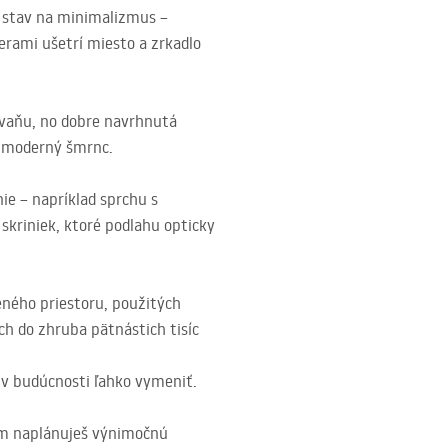
ni stav na minimalizmus –
erami ušetrí miesto a zrkadlo
a vaňu, no dobre navrhnutá
a moderný šmrnc.
ie – napríklad sprchu s
skriniek, ktoré podlahu opticky
šeného priestoru, použitých
ch do zhruba pätnástich tisíc
 v budúcnosti ľahko vymeniť.
ním naplánuješ výnimočnú