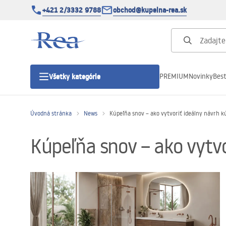
+421 2/3332 9788
obchod@kupelna-rea.sk
PREMIUM
Novinky
Best
Všetky kategórie
Úvodná stránka
News
Kúpeľňa snov – ako vytvoriť ideálny návrh k
Sprchové kúty
Kúpeľňa snov – ako vytvo
Sprchové dvere
Sprchové vaničky
Sprchové žľaby