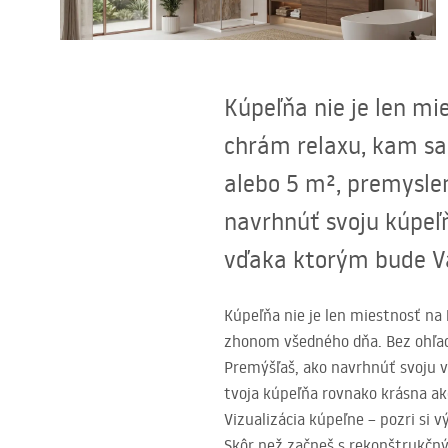
Sanitárna keramika
Umývadlá
Kúpeľňa nie je len m
Vaňa so zástenou
chrám relaxu, kam s
alebo 5 m², premyslen
Batérie
navrhnúť svoju kúpeľň
Sprchy
vďaka ktorým bude Va
Kuchyňa
Kúpeľňa nie je len miestnosť n
zhonom všedného dňa. Bez ohľadu
Kúpeľňové doplnky a nábytok
Premýšľaš, ako navrhnúť svoju v
tvoja kúpeľňa rovnako krásna ako
Vizualizácia kúpeľne – pozri si v
Skôr než začneš s rekonštrukčný