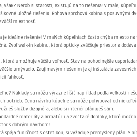
 však? Nerob si starosti, existujú na to riešenia! V malej kúpeľ
a šikovné úložné riešenia. Rohová sprchová kabína s posuvnými dv
väčší miestnosť.
ha je ideálne riešenie! V malých kúpeľniach často chýba miesto n
ná. Zvoľ walk-in kabínu, ktorá opticky zväčšuje priestor a dodáv
, ktorá umožňuje väčšiu voľnosť. Stav na pohodlnejšie usporiadan
väčšie umývadlo. Zaujímavým riešením je aj inštalácia závesných 
cii ľahkosť.
eľne? Náklady sa môžu výrazne líšiť napríklad podľa veľkosti rie
nych potrieb. Cena návrhu kúpeľne sa môže pohybovať od niekoľký
yužiješ služby dizajnéra, alebo si interiér plánuješ sám.
tandardné materiály a armatúru a zvoľ také doplnky, ktoré možno
estor s dobrým návrhom!
orá spája funkčnosť s estetikou, si vyžaduje premyslený plán. S 