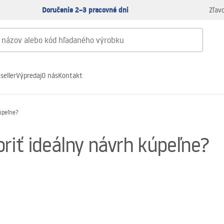
Doručenie 2–3 pracovné dni
Zľav
seller
Výpredaj
O nás
Kontakt
úpeľne?
riť ideálny návrh kúpeľne?