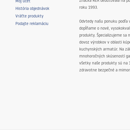
Značka REA debutovala na p
Môj účet
roku 1993.
História objednávok
Vráťte produkty
Odvtedy našu ponuku podľa v
Podajte reklamáciu
dopĺňame o nové, vysokokva
produkty. Špecializujeme sa 
dovoz výrobkov v oblasti kú
kuchynských armatúr. Na zá
mnohoročných skúseností ga
všetky naše produkty sú na
zdravotne bezpečné a mimor