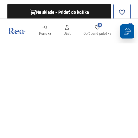
Na sklade - Pridať do košíka
0
0
Ponuka
Účet
Obľúbené položky
Košík
Newsletter
Buďte v obraze s novinkami a akciami!
Zaregistrujte sa
Zadaním a potvrdením svojich údajov súhlasíte s odberom
newslettera podľa podmienok uvedených v
Obchodných