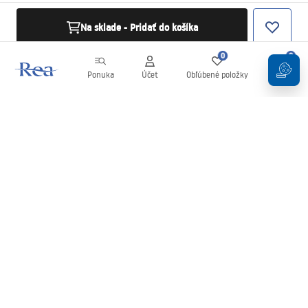
Na sklade - Pridať do košíka
0
0
Ponuka
Účet
Obľúbené položky
Košík
Newsletter
Buďte v obraze s novinkami a akciami!
Zaregistrujte sa
Zadaním a potvrdením svojich údajov súhlasíte s odberom
newslettera podľa podmienok uvedených v
Obchodných