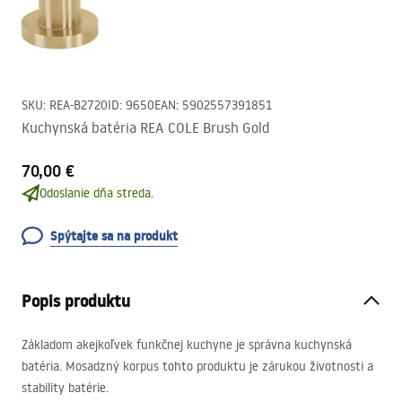
SKU
:
REA-B2720
ID
:
9650
EAN
:
5902557391851
Kuchynská batéria REA COLE Brush Gold
70,00 €
Odoslanie dňa streda.
Spýtajte sa na produkt
Popis produktu
Základom akejkoľvek funkčnej kuchyne je správna kuchynská
batéria. Mosadzný korpus tohto produktu je zárukou životnosti a
stability batérie.