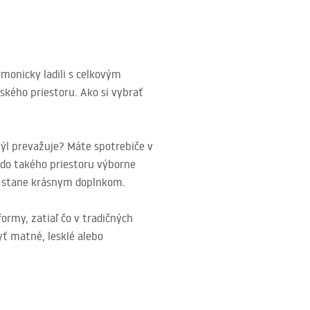
rmonicky ladili s celkovým
kého priestoru. Ako si vybrať
týl prevažuje? Máte spotrebiče v
 do takého priestoru výborne
ni stane krásnym doplnkom.
rmy, zatiaľ čo v tradičných
yť matné, lesklé alebo