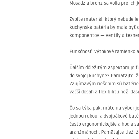
Mosadz a bronz sa volia pre ich j
Zvoľte materiál, ktorý nebude le
kuchynská batéria by mala byť od
komponentov — ventily a tesneni
Funkčnosť: výtokové ramienko a
Ďalším dôležitým aspektom je fu
do svojej kuchyne? Pamätajte, ž
Zaujímavým riešením sú batérie
väčší dosah a flexibilitu než kla
Čo sa týka pák, máte na výber j
jednou rukou, a dvojpákové baté
často ergonomickejšie a hodia s
aranžmánoch. Pamätajte tiež, že