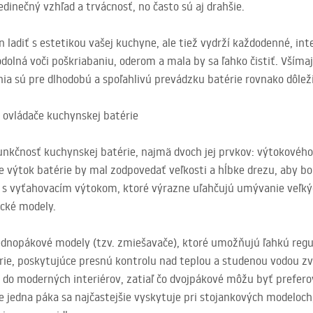
edinečný vzhľad a trvácnosť, no často sú aj drahšie.
n ladiť s estetikou vašej kuchyne, ale tiež vydrží každodenné, in
olná voči poškriabaniu, oderom a mala by sa ľahko čistiť. Všímaj
a sú pre dlhodobú a spoľahlivú prevádzku batérie rovnako dôleži
 ovládače kuchynskej batérie
nkčnosť kuchynskej batérie, najmä dvoch jej prvkov: výtokového
e výtok batérie by mal zodpovedať veľkosti a hĺbke drezu, aby b
 s vyťahovacím výtokom, ktoré výrazne uľahčujú umývanie veľký
sické modely.
ednopákové modely (tzv. zmiešavače), ktoré umožňujú ľahkú regul
rie, poskytujúce presnú kontrolu nad teplou a studenou vodou zv
a do moderných interiérov, zatiaľ čo dvojpákové môžu byť prefero
 jedna páka sa najčastejšie vyskytuje pri stojankových modeloch,