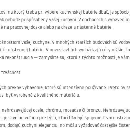
ov, na ktorý treba pri výbere kuchynskej batérie dbať, je spôsob 
ak nebude prispôsobený vašej kuchyni. V obchodoch s vybavením,
 na pracovnej doske alebo na dreze a nástenné batérie.
možnostiam vašej kuchyne. V mnohých starších budovách sú vodov
žitie nástennej batérie. V novostavbách vychádzajú rúry nižšie,
aká rekonštrukcia — zamyslite sa, ktorá z týchto možností je vám 
j trvácnosť
ých prvkov vybavenia, ktoré sú intenzívne používané. Preto by 
usí byť vyrobená z kvalitného materiálu.
z nehrdzavejúcej ocele, chrómu, mosadze či bronzu. Nehrdzavejúc
ie, je skvelou voľbou pre tých, ktorí hľadajú spojenie trvácnost
, dodajú kuchyni eleganciu, no môžu vyžadovať častejšie čistenie,