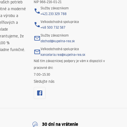
ašich potrieb
NIP 966-216-01-21
Služby zákazníkom
litné a moderné
+421 233 329 788
na výrobu a
Veľkoobchodná spolupráca
peľňových a
+48 500 732 587
klade
Služby zákazníkom
rantujeme, že
obchod@kupelna-rea.sk
 100 %
Veľkoobchodná spolupráca
iadne funkčné.
kancelaria.rea@kupelna-rea.sk
Náš tím zákazníckej podpory je vám k dispozícii v
pracovné dni:
7:00–15:30
Sledujte nás
30 dní na vrátenie