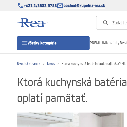
+421 2/3332 9788
obchod@kupelna-rea.sk
PREMIUM
Novinky
Best
Všetky kategórie
Úvodná stránka
News
Ktorá kuchynská batéria bude najlepšia? Niek
Sprchové kúty
Ktorá kuchynská batéria 
Sprchové dvere
oplatí pamätať.
Sprchové vaničky
Sprchové žľaby