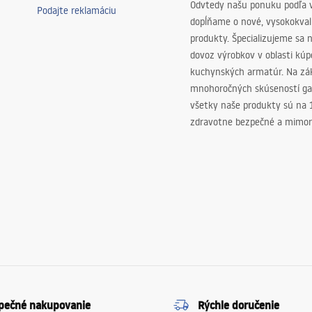
Odvtedy našu ponuku podľa v
Podajte reklamáciu
dopĺňame o nové, vysokokva
produkty. Špecializujeme sa 
dovoz výrobkov v oblasti kú
kuchynských armatúr. Na zá
mnohoročných skúseností ga
všetky naše produkty sú na
zdravotne bezpečné a mimor
pečné nakupovanie
Rýchle doručenie