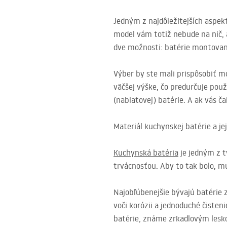
Jedným z najdôležitejších aspekt
model vám totiž nebude na nič, 
dve možnosti: batérie montované
Výber by ste mali prispôsobiť 
väčšej výške, čo predurčuje pou
(nablatovej) batérie. A ak vás č
Materiál kuchynskej batérie a je
Kuchynská batéria
je jedným z t
trvácnosťou. Aby to tak bolo, m
Najobľúbenejšie bývajú batérie 
voči korózii a jednoduché čisten
batérie, známe zrkadlovým leskom