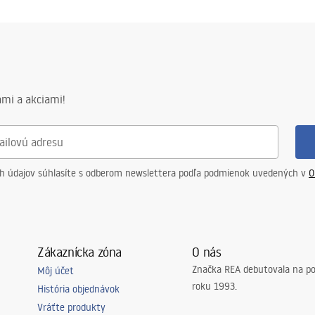
mi a akciami!
ch údajov súhlasíte s odberom newslettera podľa podmienok uvedených v
O
Zákaznícka zóna
O nás
Značka REA debutovala na p
Môj účet
roku 1993.
História objednávok
Vráťte produkty