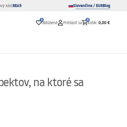
REA5
Slovenčina / EUR
Blog
ový kód:
0
0
0,00 €
Obľúbené
Prihlásiť sa
Košík
:
pektov, na ktoré sa