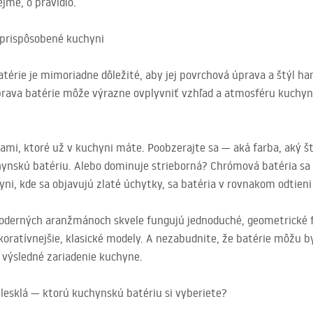
jme, o pravidlo.
 prispôsobené kuchyni
atérie je mimoriadne dôležité, aby jej povrchová úprava a štýl ha
rava batérie môže výrazne ovplyvniť vzhľad a atmosféru kuchyns
ami, ktoré už v kuchyni máte. Poobzerajte sa — aká farba, aký š
chynskú batériu. Alebo dominuje strieborná? Chrómová batéria sa
yni, kde sa objavujú zlaté úchytky, sa batéria v rovnakom odtie
moderných aranžmánoch skvele fungujú jednoduché, geometrické fo
ekoratívnejšie, klasické modely. A nezabudnite, že batérie môžu b
í výsledné zariadenie kuchyne.
 lesklá — ktorú kuchynskú batériu si vyberiete?