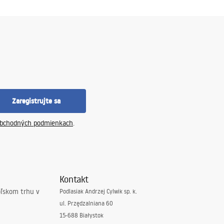
Zaregistrujte sa
bchodných podmienkach
.
Kontakt
oľskom trhu v
Podlasiak Andrzej Cylwik sp. k.
ul. Przędzalniana 60
15-688 Białystok