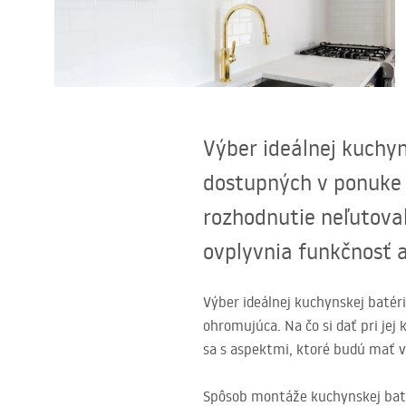
Sanitárna keramika
Umývadlá
Vaňa so zástenou
Výber ideálnej kuchy
dostupných v ponuke m
Batérie
rozhodnutie neľutoval
Sprchy
ovplyvnia funkčnosť a
Kuchyňa
Výber ideálnej kuchynskej baté
ohromujúca. Na čo si dať pri jej
Kúpeľňové doplnky a nábytok
sa s aspektmi, ktoré budú mať v
Spôsob montáže kuchynskej bat