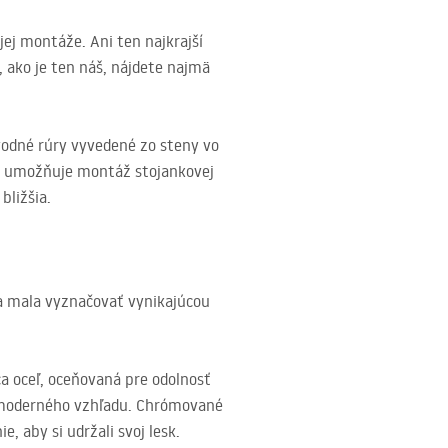
jej montáže. Ani ten najkrajší
 ako je ten náš, nájdete najmä
odné rúry vyvedené zo steny vo
 čo umožňuje montáž stojankovej
bližšia.
sa mala vyznačovať vynikajúcou
a oceľ, oceňovaná pre odolnosť
i a moderného vzhľadu. Chrómované
 aby si udržali svoj lesk.