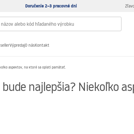
Doručenie 2–3 pracovné dni
Zľav
seller
Výpredaj
O nás
Kontakt
oľko aspektov, na ktoré sa oplatí pamätať.
bude najlepšia? Niekoľko as