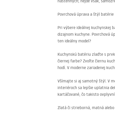
nástenných; nejde však, samozre
Povrchová úprava a štýl batérie
Pri výbere ideálnej kuchynskej b
dizajnom kuchyne. Povrchová úp
ten ideálny model?
Kuchynskú batériu zlaďte s prvk
čiernej farbe? Zvoľte čiernu ku
hodí. V moderne zariadenej kuch
Všímajte si aj samotný štýl. V 
interiéroch sa lepšie uplatnia d
kartáčované, čo takisto ovplyvn
Zlatá či strieborná, matná alebo