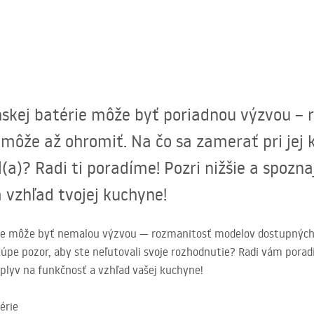
nskej batérie môže byť poriadnou výzvou –
ôže až ohromiť. Na čo sa zamerať pri jej k
(a)? Radi ti poradíme! Pozri nižšie a spozna
 vzhľad tvojej kuchyne!
rie môže byť nemalou výzvou — rozmanitosť modelov dostupných 
 kúpe pozor, aby ste neľutovali svoje rozhodnutie? Radi vám pora
plyv na funkčnosť a vzhľad vašej kuchyne!
érie