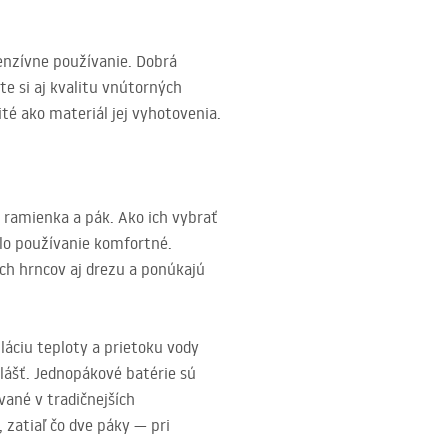
tenzívne používanie. Dobrá
te si aj kvalitu vnútorných
té ako materiál jej vyhotovenia.
 ramienka a pák. Ako ich vybrať
olo používanie komfortné.
ch hrncov aj drezu a ponúkajú
áciu teploty a prietoku vody
lášť. Jednopákové batérie sú
vané v tradičnejších
 zatiaľ čo dve páky — pri