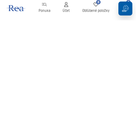
0
0
Ponuka
Účet
Obľúbené položky
Košík
Newsletter
Buďte v obraze s novinkami a akciami!
Zaregistrujte sa
Zadaním a potvrdením svojich údajov súhlasíte s odberom
newslettera podľa podmienok uvedených v
Obchodných
podmienkach
.