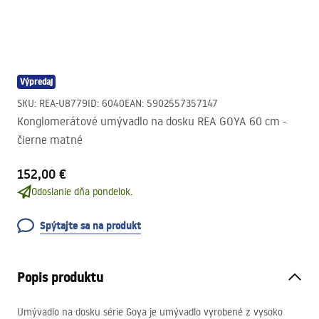
Výpredaj
SKU
:
REA-U8779
ID
:
6040
EAN
:
5902557357147
Konglomerátové umývadlo na dosku REA GOYA 60 cm -
čierne matné
152,00 €
Odoslanie dňa pondelok.
Spýtajte sa na produkt
Popis produktu
Umývadlo na dosku série Goya je umývadlo vyrobené z vysoko