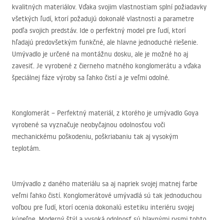
kvalitných materiálov. Vďaka svojim vlastnostiam splní požiadavky
všetkých ľudí, ktorí požadujú dokonalé vlastnosti a parametre
podľa svojich predstáv. Ide o perfektný model pre ľudí, ktorí
hľadajú predovšetkým funkčné, ale hlavne jednoduché riešenie.
Umývadlo je určené na montážnu dosku, ale je možné ho aj
zavesiť. Je vyrobené z čierneho matného konglomerátu a vďaka
špeciálnej fáze výroby sa ľahko čistí a je veľmi odolné.
Konglomerát – Perfektný materiál, z ktorého je umývadlo Goya
vyrobené sa vyznačuje neobyčajnou odolnosťou voči
mechanickému poškodeniu, poškriabaniu tak aj vysokým
teplotám.
Umývadlo z daného materiálu sa aj napriek svojej matnej farbe
veľmi ľahko čistí. Konglomerátové umývadlá sú tak jednoduchou
voľbou pre ľudí, ktorí ocenia dokonalú estetiku interiéru svojej
kúpeľne. Moderný štýl a vysoká odolnosť sú hlavnými rysmi tohto