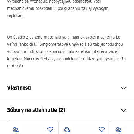
vyrobené sa vyznačuje neobyčajnou odolnosťou voči
mechanickému poškodeniu, poškriabaniu tak aj vysokým
teplotám.
Umývadlo z daného materiálu sa aj napriek svojej matnej farbe
veľmi ľahko čistí. Konglomerátové umývadlá sú tak jednoduchou
voľbou pre ľudí, ktorí ocenia dokonalú estetiku interiéru svojej
kúpeľne. Moderný štýl a vysoká odolnosť sú hlavnými rysmi tohto
materiálu
Vlastnosti
Spôsob montáže
Na dosku , Závesná
Súbory na stiahnutie (2)
Materiál
Konglomerát
Farba
Biela
Návod na montáž
Prevedenie
Matný