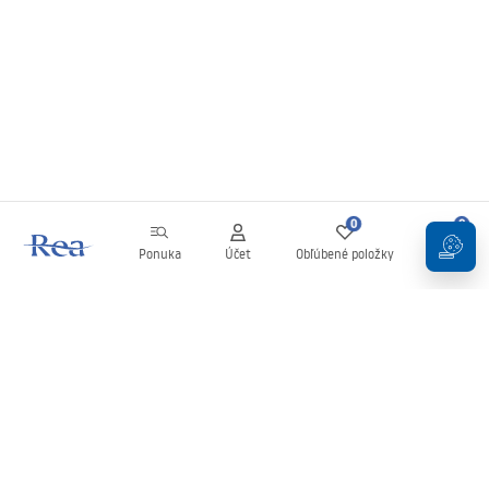
0
0
Ponuka
Účet
Obľúbené položky
Košík
Newsletter
Buďte v obraze s novinkami a akciami!