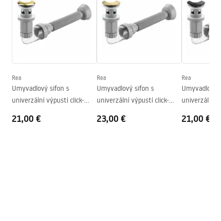
Basin.pdf
Dĺžka
700
mm
Šírka
460
mm
Záručné podmienky
Výška
140
mm
Warranty_Terms_and_Conditions_Basins_-_5.pdf
Hĺbka
90
mm
Tvar
Obdĺžnikový
Rea
Rea
Rea
Umyvadlový sifon s
Umyvadlový sifon s
Umyvadlový s
Otvor pre batériu
Áno
univerzální výpustí click-
univerzální výpustí click-
univerzální vý
Prepadový otvor
Nie
clack REA Flow Gold
clack REA Flow Brush Gold
clack REA Flo
21,00 €
23,00 €
21,00 €