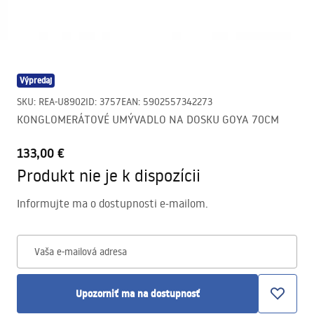
Výpredaj
SKU
:
REA-U8902
ID
:
3757
EAN
:
5902557342273
KONGLOMERÁTOVÉ UMÝVADLO NA DOSKU GOYA 70CM
133,00 €
Produkt nie je k dispozícii
Informujte ma o dostupnosti e-mailom.
Vaša e-mailová adresa
Upozorniť ma na dostupnosť