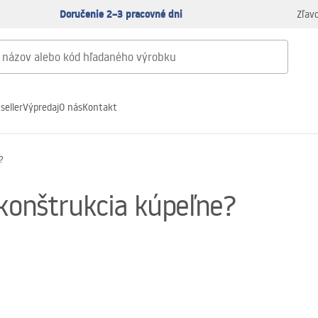
Doručenie 2–3 pracovné dni
Zľav
seller
Výpredaj
O nás
Kontakt
?
ekonštrukcia kúpeľne?