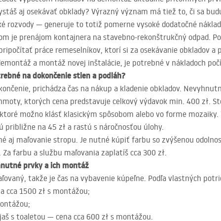
hystáš aj osekávať obklady? Výrazný význam má tiež to, či sa bu
ické rozvody — generuje to totiž pomerne vysoké dodatočné náklad
 je prenájom kontajnera na stavebno-rekonštrukčný odpad. Pod
ripočítať práce remeselníkov, ktorí si za osekávanie obkladov a 
demontáž a montáž novej inštalácie, je potrebné v nákladoch poč
trebné na dokončenie stien a podláh?
okončenie, prichádza čas na nákup a kladenie obkladov. Nevyhnu
e hmoty, ktorých cena predstavuje celkový výdavok min. 400 zł. 
ktoré možno klásť klasickým spôsobom alebo vo forme mozaiky. 
ú približne na 45 zł a rastú s náročnosťou úlohy.
aj maľovanie stropu. Je nutné kúpiť farbu so zvýšenou odolnosť
 Za farbu a službu maľovania zaplatíš cca 300 zł.
hnutné prvky a ich montáž
ovaný, takže je čas na vybavenie kúpeľne. Podľa vlastných potrie
na cca 1500 zł s montážou;
montážou;
aš s toaletou — cena cca 600 zł s montážou.