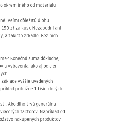
to okrem iného od materiálu
né. Veľmi dôležitú úlohu
a 150 zł za kus). Nezabudni ani
, a takisto zrkadlo. Bez nich
dome? Konečná suma dôkladnej
v a vybavenia, ako aj od cien
tých.
a základe vyššie uvedených
íklad približne 1 tisíc zlotých.
sti. Ako dlho trvá generálna
viacerých faktorov. Napríklad od
 množstvo nakúpených produktov