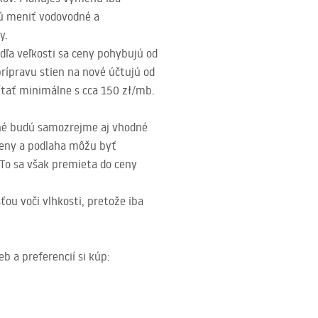
dú meniť vodovodné a
y.
ľa veľkosti sa ceny pohybujú od
prípravu stien na nové účtujú od
ítať minimálne s cca 150 zł/mb.
tné budú samozrejme aj vhodné
Steny a podlaha môžu byť
To sa však premieta do ceny
ou voči vlhkosti, pretože iba
b a preferencií si kúp: