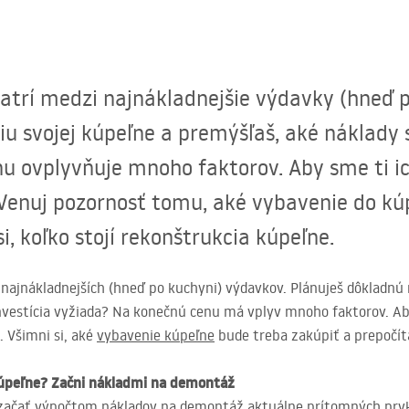
atrí medzi najnákladnejšie výdavky (hneď p
u svojej kúpeľne a premýšľaš, aké náklady s
 ovplyvňuje mnoho faktorov. Aby sme ti ich 
. Venuj pozornosť tomu, aké vybavenie do k
si, koľko stojí rekonštrukcia kúpeľne.
najnákladnejších (hneď po kuchyni) výdavkov. Plánuješ dôkladnú 
nvestícia vyžiada? Na konečnú cenu má vplyv mnoho faktorov. Aby s
. Všimni si, aké
vybavenie kúpeľne
bude treba zakúpiť a prepočítaj
kúpeľne? Začni nákladmi na demontáž
 začať výpočtom nákladov na demontáž aktuálne prítomných prv