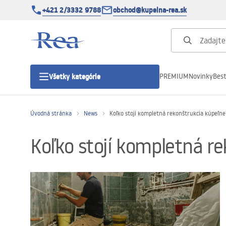
+421 2/3332 9788
obchod@kupelna-rea.sk
PREMIUM
Novinky
Best
Všetky kategórie
Úvodná stránka
News
Koľko stojí kompletná rekonštrukcia kúpeľne
Sprchové kúty
Koľko stojí kompletná r
Sprchové dvere
Sprchové vaničky
Sprchové žľaby