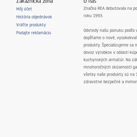
Zákaznícka zóna
O nás
Značka REA debutovala na p
Môj účet
roku 1993.
História objednávok
Vráťte produkty
Odvtedy našu ponuku podľa v
Podajte reklamáciu
dopĺňame o nové, vysokokva
produkty. Špecializujeme sa 
dovoz výrobkov v oblasti kú
kuchynských armatúr. Na zá
mnohoročných skúseností ga
všetky naše produkty sú na
zdravotne bezpečné a mimor