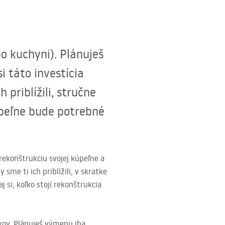
o kuchyni). Plánuješ
i táto investícia
priblížili, stručne
úpeľne bude potrebné
rekonštrukciu svojej kúpeľne a
me ti ich priblížili, v skratke
 si, koľko stojí rekonštrukcia
kov. Plánuješ výmenu iba