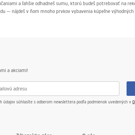
čaniami a ľahšie odhadneš sumu, ktorú budeš potrebovať na reko
du — nájdeš v ňom mnoho prvkov vybavenia kúpeľne výhodných z h
mi a akciami!
ch údajov súhlasíte s odberom newslettera podľa podmienok uvedených v
O