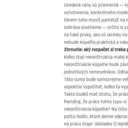
Uvedené ceny sú priemerné — vy
vyhotovenia, konkrétneho model
Okrem toho musíš pamätať na ni
zohráva osvetlenie — určite si z
na také prvky, ako sú skrinky na
nebude kúpeľňa praktická a nák
Zhrnutie: aký rozpočet si treba
Koľko stojí rekonštrukcia male
rekonštrukcie kúpeľne bude závi
jednotlivých remeselníkov. Odhad
Táto suma bude samozrejme veľmi
aspektov vypočítať, koľko ťa vyj
Takto budeš mať istotu, že práce
Pamätaj, že práce tohto typu si 
rekonštrukcia kúpeľne? Na túto o
počtu hodín, ktoré denne odprac
na prácu (napr. obkladov či lepidl