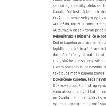
sanitárnej keramiky, alebo sa c
kanalizačné inštalácie a elektr
Prvým, pomerne veľkým výdavkom
400 až do 900 zł. K tomu treba p
40 zł/m2. A ak sa k tomu pridá 
Rekonštrukcia kúpeľne: čo je po
Keď je kúpeľňa pripravená na d
lepidlá, penetrácie a špárovaci
dokončené rôznymi materiálmi, 
takej služby, kde sa ceny začínaj
Okrem obkladov bude nevyhnutné 
taká bude mať v kúpeľni zmysel.
Dokončenie kúpeľne, teda nevy
Obklady sú položené, strop vymaľ
vaňu alebo sprchovací kút — ce
umývadlo — cena cca 400 zł s 
WC misu, ak túto miestnosť spáj