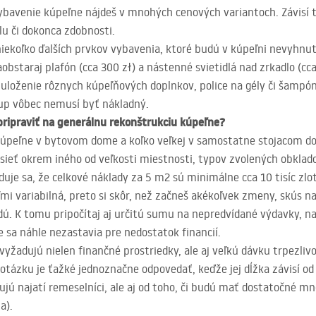
bavenie kúpeľne nájdeš v mnohých cenových variantoch. Závisí 
u či dokonca zdobnosti.
ekoľko ďalších prvkov vybavenia, ktoré budú v kúpeľni nevyhnut
aobstaraj plafón (cca 300 zł) a nástenné svietidlá nad zrkadlo (cc
 uloženie rôznych kúpeľňových doplnkov, police na gély či šampóny
up vôbec nemusí byť nákladný.
 pripraviť na generálnu rekonštrukciu kúpeľne?
j kúpeľne v bytovom dome a koľko veľkej v samostatne stojacom 
sieť okrem iného od veľkosti miestnosti, typov zvolených obklado
uje sa, že celkové náklady za 5 m2 sú minimálne cca 10 tisíc zlo
 variabilná, preto si skôr, než začneš akékoľvek zmeny, skús n
dú. K tomu pripočítaj aj určitú sumu na nepredvídané výdavky, napr
 sa náhle nezastavia pre nedostatok financií.
vyžadujú nielen finančné prostriedky, ale aj veľkú dávku trpezlivo
tázku je ťažké jednoznačne odpovedať, keďže jej dĺžka závisí od 
ujú najatí remeselníci, ale aj od toho, či budú mať dostatočné
a).