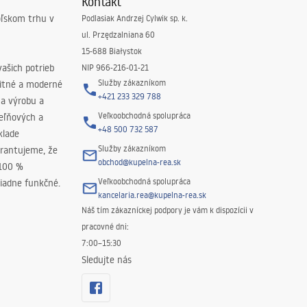
Kontakt
oľskom trhu v
Podlasiak Andrzej Cylwik sp. k.
ul. Przędzalniana 60
15-688 Białystok
ašich potrieb
NIP 966-216-01-21
Služby zákazníkom
litné a moderné
+421 233 329 788
na výrobu a
Veľkoobchodná spolupráca
peľňových a
+48 500 732 587
klade
Služby zákazníkom
rantujeme, že
obchod@kupelna-rea.sk
 100 %
Veľkoobchodná spolupráca
iadne funkčné.
kancelaria.rea@kupelna-rea.sk
Náš tím zákazníckej podpory je vám k dispozícii v
pracovné dni:
7:00–15:30
Sledujte nás