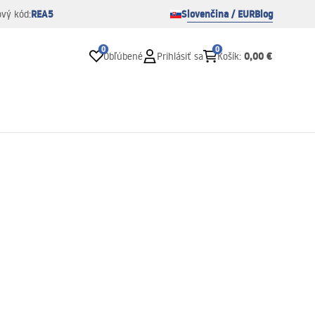
REA5
Slovenčina / EUR
Blog
ový kód:
0
0
0,00 €
Obľúbené
Prihlásiť sa
Košík
: