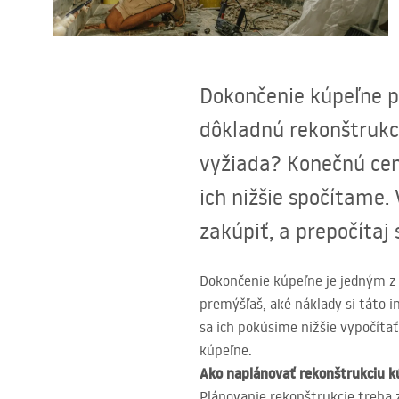
Sanitárna keramika
Umývadlá
Dokončenie kúpeľne p
Vaňa so zástenou
dôkladnú rekonštrukci
vyžiada? Konečnú cenu
Batérie
ich nižšie spočítame
Sprchy
zakúpiť, a prepočítaj 
Kuchyňa
Dokončenie kúpeľne je jedným z 
premýšľaš, aké náklady si táto i
Kúpeľňové doplnky a nábytok
sa ich pokúsime nižšie vypočítať
kúpeľne.
Ako naplánovať rekonštrukciu 
Plánovanie rekonštrukcie treba