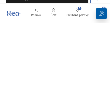
0
0
Ponuka
Účet
Obľúbené položky
Košík
Newsletter
Buďte v obraze s novinkami a akciami!
Zaregistrujte sa
Zadaním a potvrdením svojich údajov súhlasíte s odberom
newslettera podľa podmienok uvedených v
Obchodných
podmienkach
.