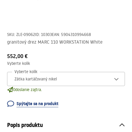
SKU
:
ZLE-09062
ID
:
10303
EAN
:
5904310994668
granitový drez MARC 110 WORKSTATION White
552,00 €
Vyberte kolík
Vyberte kolík
Odoslanie zajtra.
Spýtajte sa na produkt
Popis produktu