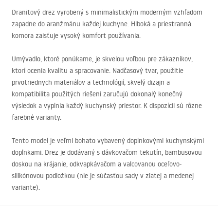
Dranitový drez vyrobený s minimalistickým moderným vzhľadom
zapadne do aranžmánu každej kuchyne. Hlboká a priestranná
komora zaisťuje vysoký komfort používania.
Umývadlo, ktoré ponúkame, je skvelou voľbou pre zákazníkov,
ktorí ocenia kvalitu a spracovanie. Nadčasový tvar, použitie
prvotriednych materiálov a technológií, skvelý dizajn a
kompatibilita použitých riešení zaručujú dokonalý konečný
výsledok a vyplnia každý kuchynský priestor. K dispozícii sú rôzne
farebné varianty.
Tento model je veľmi bohato vybavený doplnkovými kuchynskými
doplnkami. Drez je dodávaný s dávkovačom tekutín, bambusovou
doskou na krájanie, odkvapkávačom a valcovanou oceľovo-
silikónovou podložkou (nie je súčasťou sady v zlatej a medenej
variante).