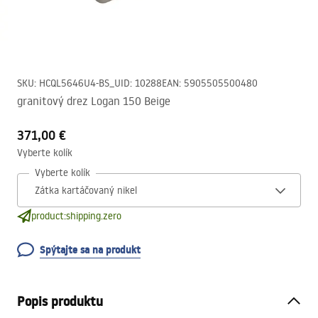
SKU
:
HCQL5646U4-BS_U
ID
:
10288
EAN
:
5905505500480
granitový drez Logan 150 Beige
371,00 €
Vyberte kolík
Vyberte kolík
product:shipping.zero
Spýtajte sa na produkt
Popis produktu