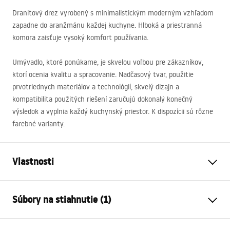
Dranitový drez vyrobený s minimalistickým moderným vzhľadom
zapadne do aranžmánu každej kuchyne. Hlboká a priestranná
komora zaisťuje vysoký komfort používania.
Umývadlo, ktoré ponúkame, je skvelou voľbou pre zákazníkov,
ktorí ocenia kvalitu a spracovanie. Nadčasový tvar, použitie
prvotriednych materiálov a technológií, skvelý dizajn a
kompatibilita použitých riešení zaručujú dokonalý konečný
výsledok a vyplnia každý kuchynský priestor. K dispozícii sú rôzne
farebné varianty.
Vlastnosti
Dĺžka umývadla
460
mm
Súbory na stiahnutie (1)
Šírka umývadla
555
mm
Hĺbka umývadlovej komory
220
mm