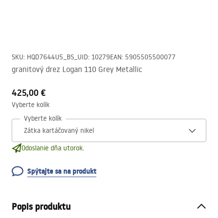
SKU
:
HQD7644U5_BS_U
ID
:
10279
EAN
:
5905505500077
granitový drez Logan 110 Grey Metallic
425,00 €
Vyberte kolík
Vyberte kolík
Odoslanie dňa utorok.
Spýtajte sa na produkt
Popis produktu