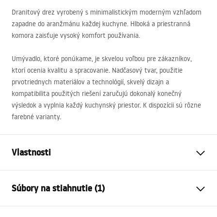
Dranitový drez vyrobený s minimalistickým moderným vzhľadom
zapadne do aranžmánu každej kuchyne. Hlboká a priestranná
komora zaisťuje vysoký komfort používania.
Umývadlo, ktoré ponúkame, je skvelou voľbou pre zákazníkov,
ktorí ocenia kvalitu a spracovanie. Nadčasový tvar, použitie
prvotriednych materiálov a technológií, skvelý dizajn a
kompatibilita použitých riešení zaručujú dokonalý konečný
výsledok a vyplnia každý kuchynský priestor. K dispozícii sú rôzne
farebné varianty.
Vlastnosti
Dĺžka umývadla
450
mm
Súbory na stiahnutie (1)
Šírka umývadla
760
mm
Hĺbka umývadlovej komory
235
mm