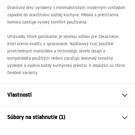
Dranitový drez vyrobený s minimalistickým moderným vzhľadom
zapadne do aranžmánu každej kuchyne. Hlboká a priestranná
komora zaisťuje vysoký komfort používania.
Umývadlo, ktoré ponúkame, je skvelou voľbou pre zákazníkov,
ktorí ocenia kvalitu a spracovanie. Nadčasový tvar, použitie
prvotriednych materiálov a technológií, skvelý dizajn a
kompatibilita použitých riešení zaručujú dokonalý konečný
výsledok a vyplnia každý kuchynský priestor. K dispozícii sú rôzne
farebné varianty.
Vlastnosti
Dĺžka umývadla
450
mm
Súbory na stiahnutie (1)
Šírka umývadla
760
mm
Hĺbka umývadlovej komory
235
mm