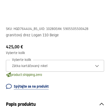
SKU
:
HQD7644U4_BS_U
ID
:
10280
EAN
:
5905505500428
granitový drez Logan 110 Beige
425,00 €
Vyberte kolík
Vyberte kolík
product:shipping.zero
Spýtajte sa na produkt
Popis produktu