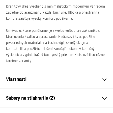
Dranitový drez vyrobený s minimalistickým moderným vzhľadom
zapadne do aranžmánu každej kuchyne. Hlboká a priestranná
komora zaisťuje vysoký komfort používania.
Umývadlo, ktoré ponúkame, je skvelou voľbou pre zákazníkov,
ktorí ocenia kvalitu a spracovanie. Nadčasový tvar, použitie
prvotriednych materiálov a technológií, skvelý dizajn a
kompatibilita použitých riešení zaručujú dokonalý konečný
výsledok a vyplnia každý kuchynský priestor. K dispozícii sú rôzne
farebné varianty.
Vlastnosti
Dĺžka umývadla
420
mm
Súbory na stiahnutie (2)
Šírka umývadla
550
mm
Hĺbka umývadlovej komory
225
mm