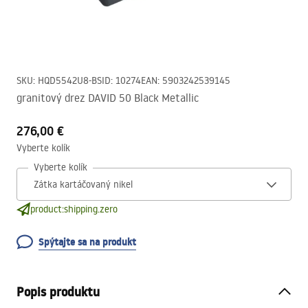
SKU
:
HQD5542U8-BS
ID
:
10274
EAN
:
5903242539145
granitový drez DAVID 50 Black Metallic
276,00 €
Vyberte kolík
Vyberte kolík
product:shipping.zero
Spýtajte sa na produkt
Popis produktu