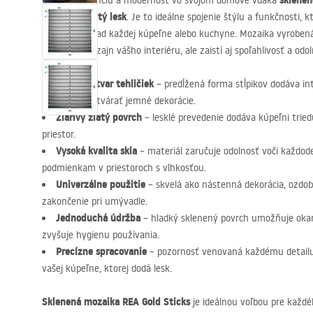
sklene
Oceňte eleganciu a modernosť vo svojom domove vďaka
zlatý lesk
prevedení
. Je to ideálne spojenie štýlu a funkčnosti,
a zmení vzhľad každej kúpeľne alebo kuchyne. Mozaika vyrobená 
podčiarkne dizajn vášho interiéru, ale zaistí aj spoľahlivosť a odo
Moderný tvar tehličiek
– predĺžená forma stĺpikov dodáva in
umožňuje vytvárať jemné dekorácie.
Žiarivý zlatý povrch
– lesklé prevedenie dodáva kúpeľni tried
priestor.
Vysoká kvalita skla
– materiál zaručuje odolnosť voči každ
podmienkam v priestoroch s vlhkosťou.
Univerzálne použitie
– skvelá ako nástenná dekorácia, ozdob
zakončenie pri umývadle.
Jednoduchá údržba
– hladký sklenený povrch umožňuje okam
zvyšuje hygienu používania.
Precízne spracovanie
– pozornosť venovaná každému detailu
vašej kúpeľne, ktorej dodá lesk.
Sklenená mozaika
REA
Gold Sticks
je ideálnou voľbou pre každé