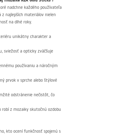
nej mozaike
REA
Gold Sticks
v
 ktoré nadchne každého používateľa
z najlepších materiálov nielen
lnosť na dlhé roky.
teriéru unikátny charakter a
u, sviežosť a opticky zväčšuje
odennému používaniu a náročným
ný prvok v sprche alebo štýlové
žité odstránenie nečistôt, čo
 robí z mozaiky skutočnú ozdobu
ho, kto ocení funkčnosť spojenú s