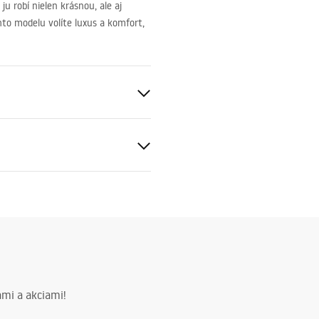
u robí nielen krásnou, ale aj
hto modelu volíte luxus a komfort,
čnostné informácie
KI_BEZPIECZE__STWA_MOZ
v
df
mi a akciami!