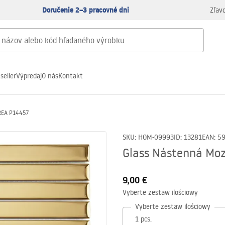
Doručenie 2–3 pracovné dni
Zľav
seller
Výpredaj
O nás
Kontakt
 REA P14457
SKU
:
HOM-09993
ID
:
13281
EAN
:
5
Glass Nástenná Mo
9,00 €
Vyberte zestaw ilościowy
Vyberte zestaw ilościowy