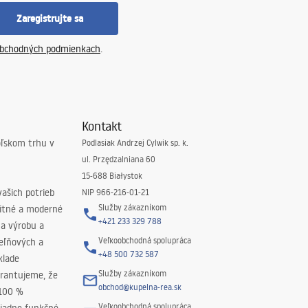
Zaregistrujte sa
bchodných podmienkach
.
Kontakt
oľskom trhu v
Podlasiak Andrzej Cylwik sp. k.
ul. Przędzalniana 60
15-688 Białystok
ašich potrieb
NIP 966-216-01-21
Služby zákazníkom
litné a moderné
+421 233 329 788
na výrobu a
Veľkoobchodná spolupráca
peľňových a
+48 500 732 587
klade
Služby zákazníkom
rantujeme, že
obchod@kupelna-rea.sk
 100 %
Veľkoobchodná spolupráca