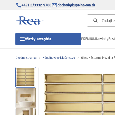
+421 2/3332 9788
obchod@kupelna-rea.sk
PREMIUM
Novinky
Best
Všetky kategórie
Úvodná stránka
Kúpeľňové príslušenstvo
Glass Nástenná Mozaika
Sprchové kúty
Sprchové dvere
Sprchové vaničky
Sprchové žľaby