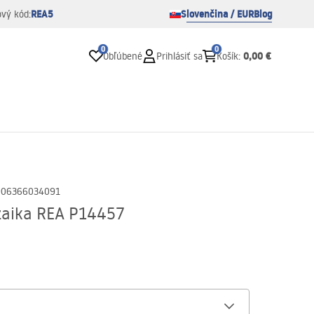
REA5
Slovenčina / EUR
Blog
ový kód:
0
0
0,00 €
Obľúbené
Prihlásiť sa
Košík
:
906366034091
zaika REA P14457