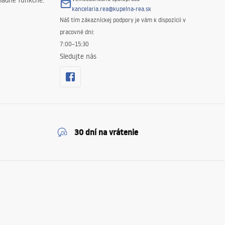
iadne funkčné.
kancelaria.rea@kupelna-rea.sk
Náš tím zákazníckej podpory je vám k dispozícii v
pracovné dni:
7:00–15:30
Sledujte nás
30 dní na vrátenie