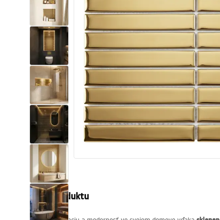
Sanitárna keramika
Umývadlá
Vaňa so zástenou
Batérie
Sprchy
Kuchyňa
Kúpeľňové doplnky a nábytok
Popis produktu