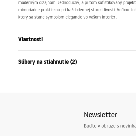
moderným dizajnom. Jednoduchý, a pritom sofistikovaný projekt j
mimoriadne praktickou pri každodennej starostlivosti. Voľbou to
ktorý sa stane symbolom elegancie vo vašom interiéri.
Vlastnosti
Dĺžka (mm)
297
mm
Súbory na stiahnutie (2)
Šírka (mm)
292
mm
Výška (mm)
8
mm
Záručné podmienky
Bezpe
Materiál
Glass
Warranty_Terms_and_Conditions_
WARUN
Záruka
24 mesiaco
Accessories_-_24.pdf
AIKA.p
Farba
Zlatý
Newsletter
Vykonanie
lesk
Typ lampy
P14457
Buďte v obraze s novinka