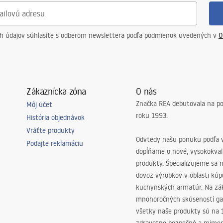
ch údajov súhlasíte s odberom newslettera podľa podmienok uvedených v
O
Zákaznícka zóna
O nás
Značka REA debutovala na p
Môj účet
roku 1993.
História objednávok
Vráťte produkty
Odvtedy našu ponuku podľa v
Podajte reklamáciu
dopĺňame o nové, vysokokva
produkty. Špecializujeme sa 
dovoz výrobkov v oblasti kú
kuchynských armatúr. Na zá
mnohoročných skúseností ga
všetky naše produkty sú na