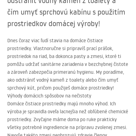
odstrániť vodný kameň z toalety a
čím umyť sprchovú kabínu s použitím
prostriedkov domácej výroby!
Dnes čoraz viac ľudí stavia na domáce čistiace
prostriedky. Vlastnoručne si pripravíš prací prášok,
prostriedok na riad, ba dokonca pasty a zmesi, ktoré ti
pomôžu udržať sanitárne zariadenia v bezchybnej čistote
a zároveň zabezpečia primeranú hygienu. My poradíme,
ako odstrániť vodný kameň z toalety alebo čím umyť
sprchový kút, pričom použiješ domáce prostriedky!
Výhody domácich spôsobov na nečistoty
Domáce čistiace prostriedky majú mnoho výhod. Ich
výroba je spravidla oveľa lacnejšia než obľúbené chemické
prostriedky. Zvyčajne máme doma po ruke prakticky
všetky potrebné ingrediencie na prípravu zvolenej zmesi.
Navyše takéto zmesi neohrozujú zdravie členov