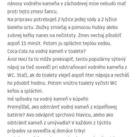
nánosy vodného kameňa v záchodovej mise nebudú mať
proti tejto zmesi šancu.
Na prípravu potrebuješ 2 lyžice jedlej sódy a 2 lyžice
bieleho octu. Zložky zmiešaj a pomocou hubky alebo
zubnej kefky nanes na nečistoty. Zmes nechaj pôsobiť
aspoň 15 minút. Potom ju opláchni teplou vodou.
Coca-Cola na vodný kameň v toalete?
Áno! Hoci ťa to môže prekvapiť, tento populárny sýtený
nápoj sa tiež osvedčí pri odstraňovaní vodného kameňa z
WC. Stačí, ak do toalety vleješ aspoň liter nápoja a necháš
ho pôsobiť hodinu. Potom vnútro toalety vyčisti WC
kefou a spláchni.
Iné spôsoby na vodný kameň v kúpeľni
Premýšľaš, ako odstrániť vodný kameň z kúpeľňovej
batérie? Ako odvápniť sprchovú hlavicu, alebo ako
odstrániť kameň z umývadla? V každom z týchto
prípadov sa osvedčia aj domáce triky!