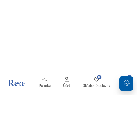
0
0
Ponuka
Účet
Obľúbené položky
Košík
Newsletter
Buďte v obraze s novinkami a akciami!