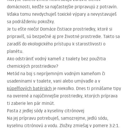
domácnosti, keďže sa najčastejšie pripravujú z potravín.
Vďaka tomu nevdychuješ toxické výpary a nevystavuješ
sa podráždeniu pokožky.
Je tu ešte niečo! Domáce čistiace prostriedky, ktoré si
pripravíš, sú bezpečné aj pre životné prostredie. Takto sa
zaradíš do ekologického prístupu k starostlivosti o
planétu.
Ako odstrániť vodný kameň z toalety bez použitia
chemických prostriedkov?
Metód na boj s nepríjemným vodným kameňom či
usadeninami v toalete, vani alebo umývadle a v
kúpeľňových batériách
je niekoľko. Dnes ti prinášame tipy
na overené a najúčinnejšie prostriedky, ktorých príprava
ti zaberie len pár minút.
Pasta z jedlej sódy a kyseliny citrónovej
Na jej prípravu potrebuješ, samozrejme, jedlú sódu,
kyselinu citrónovú a vodu. Zložky zmiešaj v pomere 3:2:1.