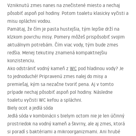
Vzniknutú zmes nanes na znečistené miesto a nechaj
pôsobiť aspoň pol hodiny. Potom toaletu klasicky vyčisti a
misu opláchni vodou.
Pamätaj, že čím je pasta hustejšia, tým lepšie drží na
klzkom povrchu misy. Pomery môžeš prispôsobiť svojim
aktuálnym potrebám. Čím viac vody, tým bude zmes
redšia. Menej tekutiny znamená kompaktnejšiu
konzistenciu.
Ako odstrániť vodný kameň z
WC
pod hladinou vody? Je
to jednoduché! Pripravenú zmes nalej do misy a
premiešaj, kým sa nezačne tvoriť pena. Aj v tomto
prípade nechaj pôsobiť aspoň pol hodiny. Následne
toaletu vyčisti WC kefou a spláchni.
Biely ocot a jedlá sóda
Jedlá sóda v kombinácii s bielym octom nie je len účinný
prostriedok na vodný kameň a škvrny, ale aj zmes, ktorá
si poradí s baktériami a mikroorganizmami. Ani hrubé