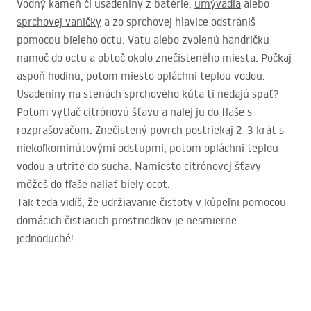
Vodný kameň či usadeniny z batérie,
umývadla
alebo
sprchovej vaničky
a zo sprchovej hlavice odstrániš
pomocou bieleho octu. Vatu alebo zvolenú handričku
namoč do octu a obtoč okolo znečisteného miesta. Počkaj
aspoň hodinu, potom miesto opláchni teplou vodou.
Usadeniny na stenách sprchového kúta ti nedajú spať?
Potom vytlač citrónovú šťavu a nalej ju do fľaše s
rozprašovačom. Znečistený povrch postriekaj 2–3-krát s
niekoľkominútovými odstupmi, potom opláchni teplou
vodou a utrite do sucha. Namiesto citrónovej šťavy
môžeš do fľaše naliať biely ocot.
Tak teda vidíš, že udržiavanie čistoty v kúpeľni pomocou
domácich čistiacich prostriedkov je nesmierne
jednoduché!