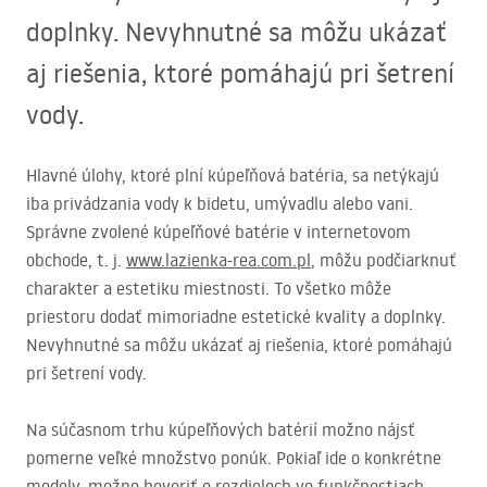
doplnky. Nevyhnutné sa môžu ukázať
aj riešenia, ktoré pomáhajú pri šetrení
vody.
Hlavné úlohy, ktoré plní kúpeľňová batéria, sa netýkajú
iba privádzania vody k bidetu, umývadlu alebo vani.
Správne zvolené kúpeľňové batérie v internetovom
obchode, t. j.
www.lazienka-rea.com.pl
, môžu podčiarknuť
charakter a estetiku miestnosti. To všetko môže
priestoru dodať mimoriadne estetické kvality a doplnky.
Nevyhnutné sa môžu ukázať aj riešenia, ktoré pomáhajú
pri šetrení vody.
Na súčasnom trhu kúpeľňových batérií možno nájsť
pomerne veľké množstvo ponúk. Pokiaľ ide o konkrétne
modely, možno hovoriť o rozdieloch vo funkčnostiach