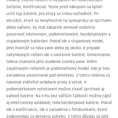
(určenie, konštrukcia). Tesne pred nákupom sa oplatí
určiť typ batérie, pre ktorý sa treba rozhodnúť. Pri
verziách, ktoré sú nevyhnutné na spoluprácu so sprchami
alebo vaňami, by mal zákazník venovať osobitnú
pozornosť nástenným, podomietkovým, bezdotykovým a
stojankovým batériám. Pokiaľ ide o stojankový model,
jeho montáž sa týka vane alebo jej okolia. V prípade
natynkových riešení ide o nástenné batérie. Umiestnenie
telesa znamená jeho osadenie zvonka vane. Veľmi
zaujímavým riešením je podomietkový model, kde je telo
zariadenia umiestnené pod omietkou. Z tohto riešenia sú
navonok viditeľné ovládacie prvky a výtok. V
podomietkovom vyhotovení možno získať sprchové aj
vaňové batérie. Na trhu bez väčších ťažkostí možno nájsť
aj elektronicky ovládané, teda bezdotykové batérie. Pokiaľ
ide o konštrukciu, ide o zariadenia s fotobunkami, ktoré
zodpovedajú za detekciu pohybu. Z tohto dôvodu sa celý