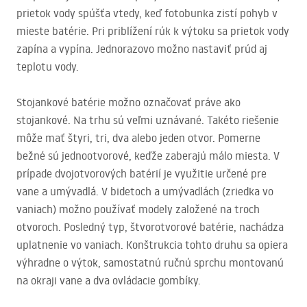
prietok vody spúšťa vtedy, keď fotobunka zistí pohyb v
mieste batérie. Pri priblížení rúk k výtoku sa prietok vody
zapína a vypína. Jednorazovo možno nastaviť prúd aj
teplotu vody.
Stojankové batérie možno označovať práve ako
stojankové. Na trhu sú veľmi uznávané. Takéto riešenie
môže mať štyri, tri, dva alebo jeden otvor. Pomerne
bežné sú jednootvorové, keďže zaberajú málo miesta. V
prípade dvojotvorových batérií je využitie určené pre
vane a umývadlá. V bidetoch a umývadlách (zriedka vo
vaniach) možno používať modely založené na troch
otvoroch. Posledný typ, štvorotvorové batérie, nachádza
uplatnenie vo vaniach. Konštrukcia tohto druhu sa opiera
výhradne o výtok, samostatnú ručnú sprchu montovanú
na okraji vane a dva ovládacie gombíky.