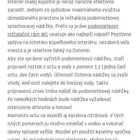
Interiér malej kúpeľne je neraz náročné efektívne
zariadiť. Jedným zo spôsobov maximálneho využitia
obmedzeného priestoru je inštalácia podomietkovej
splachovacej nádržky. Prečo sa práve
podomietkový
inštalačný rám WC
ukazuje ako najlepší nápad? Pozitívne
vplýva na estetiku kúpeľňového interiéru, nezaberá veľa
miesta a je relatívne ľahký na čistenie.
Aby ste správne vyčistili podomietkovú nádržku, stačí
pripraviť roztok z octu a vody v pomere 1:2 (jedna časť
octu, dve časti vody). Účinnosť čistenia nádržky sa zvýši
vtedy, keď ocot nalejete do horúcej vody. Takto
pripravenú zmes treba naliať do podomietkovej nádržky.
Po niekoľkých hodinách bude nádržka vyžadovať
intenzívne drhnutie a hotovo!
Namiesto octu sa osvedčí aj kyselina citrónová. V tých
istých pomeroch ju možno zmiešať s vodou a vykonať
úkony opísané vyššie. Rozdiel pri použití kyseliny spočíva
v tom, že má odvápňujúce vlastnosti. Možno nie sú