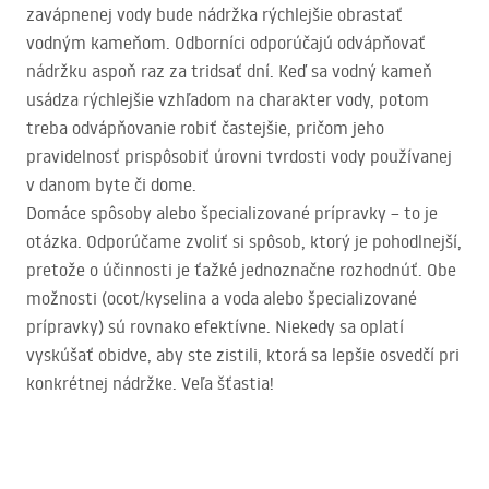
zavápnenej vody bude nádržka rýchlejšie obrastať
vodným kameňom. Odborníci odporúčajú odvápňovať
nádržku aspoň raz za tridsať dní. Keď sa vodný kameň
usádza rýchlejšie vzhľadom na charakter vody, potom
treba odvápňovanie robiť častejšie, pričom jeho
pravidelnosť prispôsobiť úrovni tvrdosti vody používanej
v danom byte či dome.
Domáce spôsoby alebo špecializované prípravky – to je
otázka. Odporúčame zvoliť si spôsob, ktorý je pohodlnejší,
pretože o účinnosti je ťažké jednoznačne rozhodnúť. Obe
možnosti (ocot/kyselina a voda alebo špecializované
prípravky) sú rovnako efektívne. Niekedy sa oplatí
vyskúšať obidve, aby ste zistili, ktorá sa lepšie osvedčí pri
konkrétnej nádržke. Veľa šťastia!