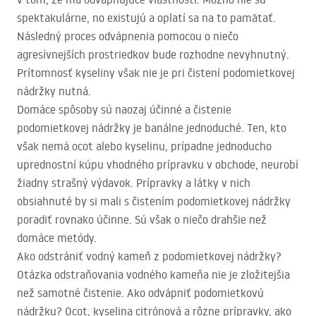
spektakulárne, no existujú a oplatí sa na to pamätať.
Následný proces odvápnenia pomocou o niečo
agresívnejších prostriedkov bude rozhodne nevyhnutný.
Prítomnosť kyseliny však nie je pri čistení podomietkovej
nádržky nutná.
Domáce spôsoby sú naozaj účinné a čistenie
podomietkovej nádržky je banálne jednoduché. Ten, kto
však nemá ocot alebo kyselinu, prípadne jednoducho
uprednostní kúpu vhodného prípravku v obchode, neurobí
žiadny strašný výdavok. Prípravky a látky v nich
obsiahnuté by si mali s čistením podomietkovej nádržky
poradiť rovnako účinne. Sú však o niečo drahšie než
domáce metódy.
Ako odstrániť vodný kameň z podomietkovej nádržky?
Otázka odstraňovania vodného kameňa nie je zložitejšia
než samotné čistenie. Ako odvápniť podomietkovú
nádržku? Ocot, kyselina citrónová a rôzne prípravky, ako