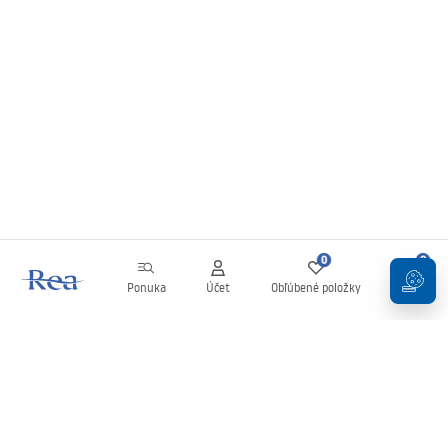
0
0
Ponuka
Účet
Obľúbené položky
Košík
Newsletter
Buďte v obraze s novinkami a akciami!