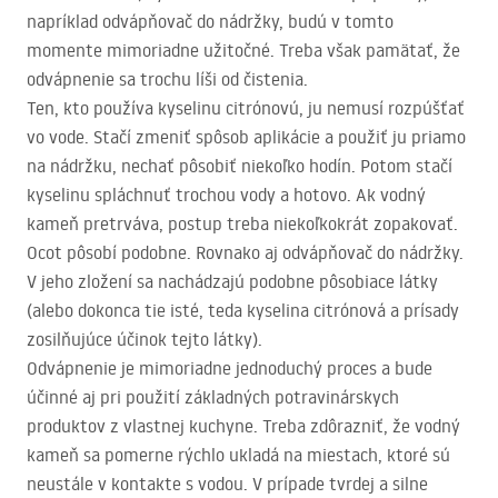
napríklad odvápňovač do nádržky, budú v tomto
momente mimoriadne užitočné. Treba však pamätať, že
odvápnenie sa trochu líši od čistenia.
Ten, kto používa kyselinu citrónovú, ju nemusí rozpúšťať
vo vode. Stačí zmeniť spôsob aplikácie a použiť ju priamo
na nádržku, nechať pôsobiť niekoľko hodín. Potom stačí
kyselinu spláchnuť trochou vody a hotovo. Ak vodný
kameň pretrváva, postup treba niekoľkokrát zopakovať.
Ocot pôsobí podobne. Rovnako aj odvápňovač do nádržky.
V jeho zložení sa nachádzajú podobne pôsobiace látky
(alebo dokonca tie isté, teda kyselina citrónová a prísady
zosilňujúce účinok tejto látky).
Odvápnenie je mimoriadne jednoduchý proces a bude
účinné aj pri použití základných potravinárskych
produktov z vlastnej kuchyne. Treba zdôrazniť, že vodný
kameň sa pomerne rýchlo ukladá na miestach, ktoré sú
neustále v kontakte s vodou. V prípade tvrdej a silne