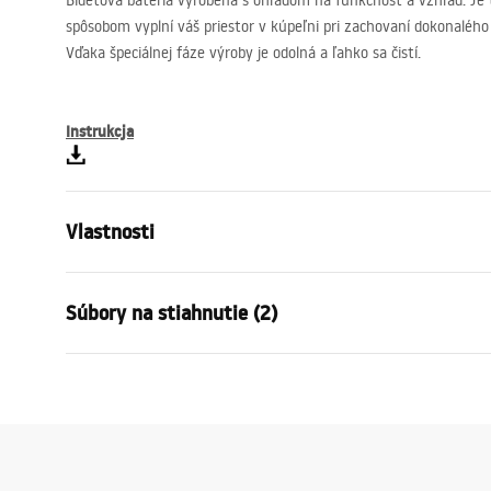
Bidetová batéria vyrobená s ohľadom na funkčnosť a vzhľad. Je
spôsobom vyplní váš priestor v kúpeľni pri zachovaní dokonalého 
Vďaka špeciálnej fáze výroby je odolná a ľahko sa čistí.
Instrukcja
Vlastnosti
Typ batérie
bidet
Súbory na stiahnutie (2)
Spôsob montáže
Stojanková
Farba
Zlatá
Záru
Typ výtoku
Pohyblivá
Návod na montáž
Warra
Faucet.pdf
Materiál
Mosadz
Faucet
Rozsah výtoku
125
mm