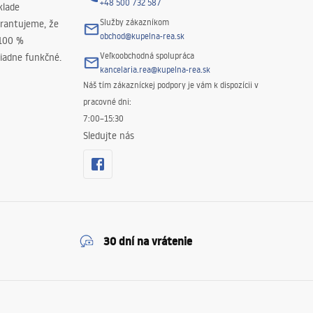
+48 500 732 587
klade
Služby zákazníkom
rantujeme, že
obchod@kupelna-rea.sk
 100 %
Veľkoobchodná spolupráca
iadne funkčné.
kancelaria.rea@kupelna-rea.sk
Náš tím zákazníckej podpory je vám k dispozícii v
pracovné dni:
7:00–15:30
Sledujte nás
30 dní na vrátenie