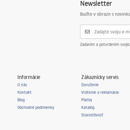
Newsletter
Výška
145
mm
Technológia povrchovej úpravy
PVD
Buďte v obraze s novinka
Priemer pripojenia
3/8 palca
Zadaním a potvrdením svoji
Informácie
Zákaznícky servis
O nás
Doručenie
Kontakt
Vrátenie a reklamácie
Blog
Platby
Obchodné podmienky
Katalóg
Starostlivosť