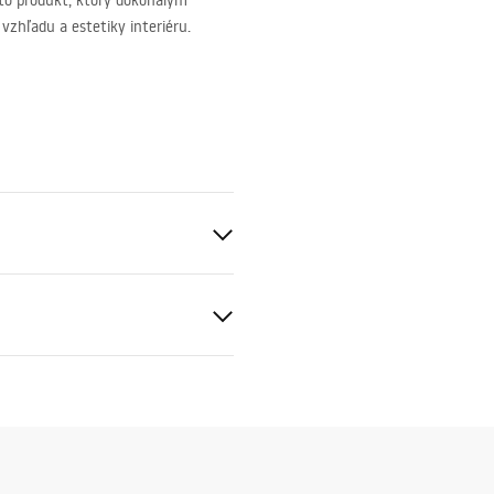
 to produkt, ktorý dokonalým
vzhľadu a estetiky interiéru.
čné podmienky
nty_Terms_and_Conditions_
s_-_5.pdf