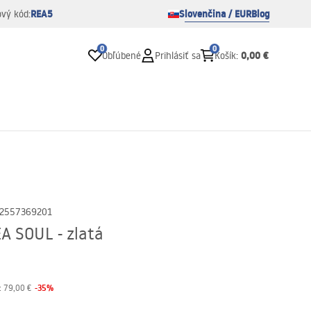
REA5
Slovenčina / EUR
Blog
ový kód:
0
0
0,00 €
Obľúbené
Prihlásiť sa
Košík
:
2557369201
A SOUL - zlatá
-
35
%
:
79,00 €