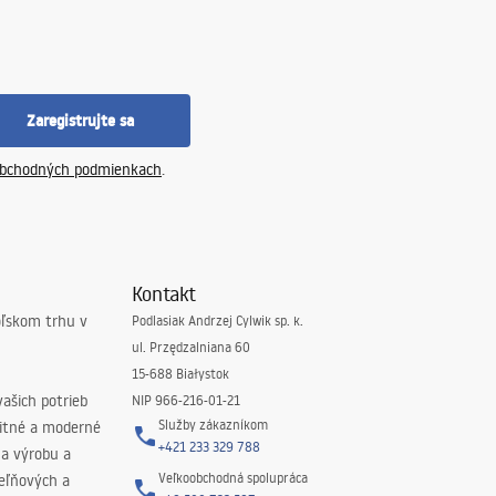
Zaregistrujte sa
bchodných podmienkach
.
Kontakt
oľskom trhu v
Podlasiak Andrzej Cylwik sp. k.
ul. Przędzalniana 60
15-688 Białystok
ašich potrieb
NIP 966-216-01-21
Služby zákazníkom
litné a moderné
+421 233 329 788
na výrobu a
Veľkoobchodná spolupráca
peľňových a