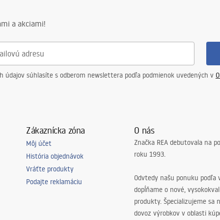
mi a akciami!
ch údajov súhlasíte s odberom newslettera podľa podmienok uvedených v
O
Zákaznícka zóna
O nás
Značka REA debutovala na p
Môj účet
roku 1993.
História objednávok
Vráťte produkty
Odvtedy našu ponuku podľa v
Podajte reklamáciu
dopĺňame o nové, vysokokva
produkty. Špecializujeme sa 
dovoz výrobkov v oblasti kú