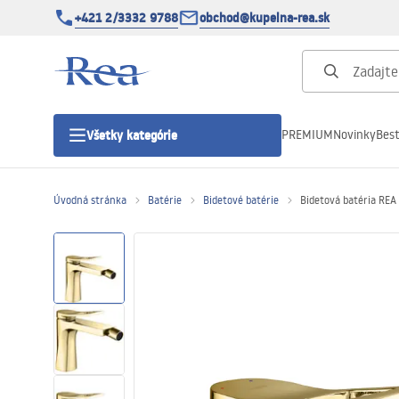
+421 2/3332 9788
obchod@kupelna-rea.sk
PREMIUM
Novinky
Best
Všetky kategórie
Úvodná stránka
Batérie
Bidetové batérie
Bidetová batéria REA 
Sprchové kúty
Sprchové dvere
Sprchové vaničky
Sprchové žľaby