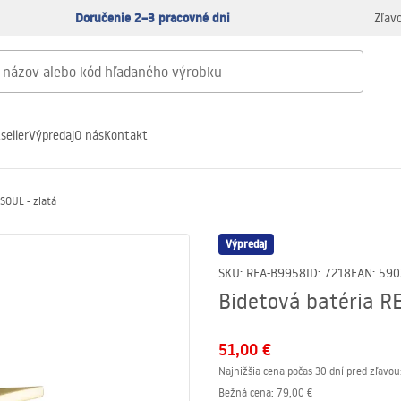
Doručenie 2–3 pracovné dni
Zľav
seller
Výpredaj
O nás
Kontakt
SOUL - zlatá
Výpredaj
SKU
:
REA-B9958
ID
:
7218
EAN
:
590
Bidetová batéria RE
51,00 €
Najnižšia cena počas 30 dní pred zľavou
Bežná cena
:
79,00 €