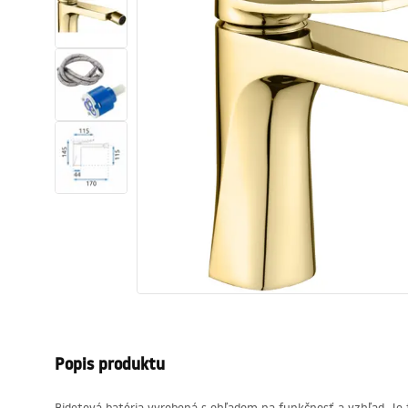
Sanitárna keramika
Umývadlá
Vaňa so zástenou
Batérie
Sprchy
Kuchyňa
Kúpeľňové doplnky a nábytok
Popis produktu