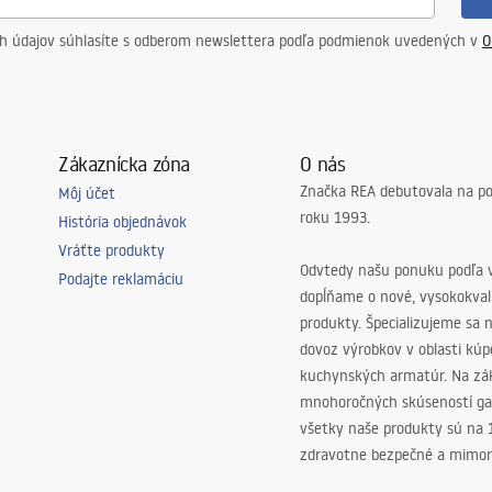
ch údajov súhlasíte s odberom newslettera podľa podmienok uvedených v
O
Zákaznícka zóna
O nás
Značka REA debutovala na p
Môj účet
roku 1993.
História objednávok
Vráťte produkty
Odvtedy našu ponuku podľa v
Podajte reklamáciu
dopĺňame o nové, vysokokva
produkty. Špecializujeme sa 
dovoz výrobkov v oblasti kú
kuchynských armatúr. Na zá
mnohoročných skúseností ga
všetky naše produkty sú na
zdravotne bezpečné a mimor