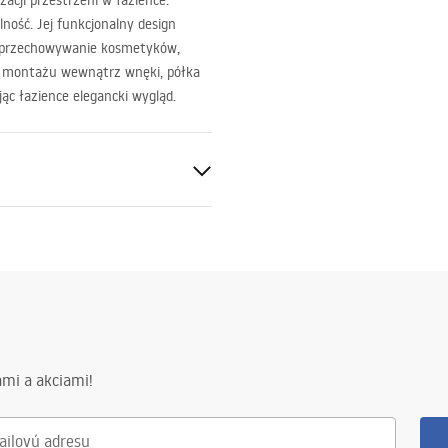
acji przestrzeni w łazience.
ność. Jej funkcjonalny design
ąc przechowywanie kosmetyków,
ci montażu wewnątrz wnęki, półka
ąc łazience elegancki wygląd.
 oceľ
ca oceľ
mi a akciami!
v