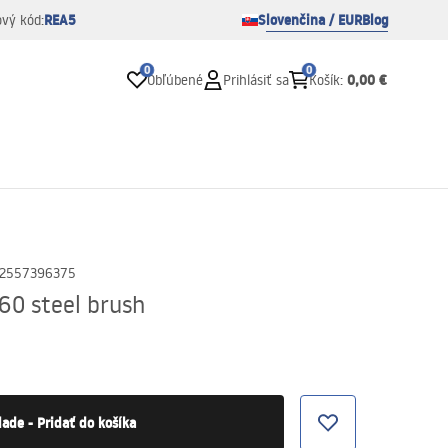
REA5
Slovenčina / EUR
Blog
ový kód:
0
0
0,00 €
Obľúbené
Prihlásiť sa
Košík
:
2557396375
60 steel brush
lade - Pridať do košíka