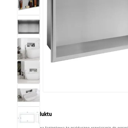
Sanitárna keramika
Umývadlá
Vaňa so zástenou
Batérie
Sprchy
Kuchyňa
Kúpeľňové doplnky a nábytok
Popis produktu