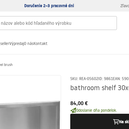
Doručenie 2–3 pracovné dni
Zľav
seller
Výpredaj
O nás
Kontakt
el brush
SKU
:
REA-05602
ID
:
9861
EAN
:
590
bathroom shelf 30x
84,00 €
Odoslanie dňa pondelok.
Na sk