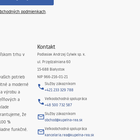
bchodných podmienkach
.
Kontakt
oľskom trhu v
Podlasiak Andrzej Cylwik sp. k.
ul. Przędzalniana 60
15-688 Białystok
ašich potrieb
NIP 966-216-01-21
Služby zákazníkom
litné a moderné
+421 233 329 788
na výrobu a
Veľkoobchodná spolupráca
peľňových a
+48 500 732 587
klade
Služby zákazníkom
rantujeme, že
obchod@kupelna-rea.sk
 100 %
Veľkoobchodná spolupráca
iadne funkčné.
kancelaria.rea@kupelna-rea.sk