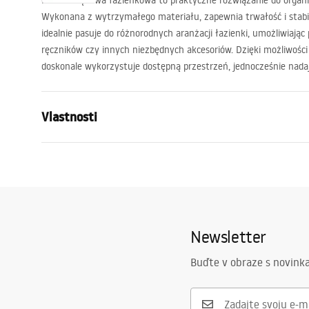
Półka wnękowa łazienkowa to praktyczne rozwiązanie do organiz
Wykonana z wytrzymałego materiału, zapewnia trwałość i stabil
idealnie pasuje do różnorodnych aranżacji łazienki, umożliwiaj
ręczników czy innych niezbędnych akcesoriów. Dzięki możliwoś
doskonale wykorzystuje dostępną przestrzeń, jednocześnie nadaj
Vlastnosti
Farba
Kartáčovaná
Materiál
Nehrdzavejú
Spôsob montáže
Samolepiaci
Šírka
600
mm
Newsletter
Výška
300
mm
Buďte v obraze s novinka
Hĺbka
100
mm
Záruka
24 mesiaco