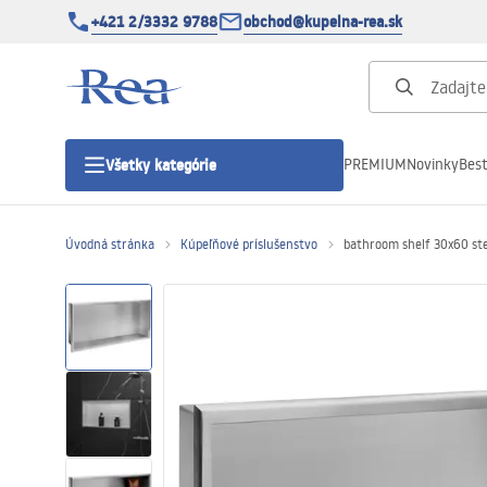
+421 2/3332 9788
obchod@kupelna-rea.sk
PREMIUM
Novinky
Best
Všetky kategórie
Úvodná stránka
Kúpeľňové príslušenstvo
bathroom shelf 30x60 ste
Sprchové kúty
Sprchové dvere
Sprchové vaničky
Sprchové žľaby