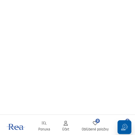
0
0
Ponuka
Účet
Obľúbené položky
Košík