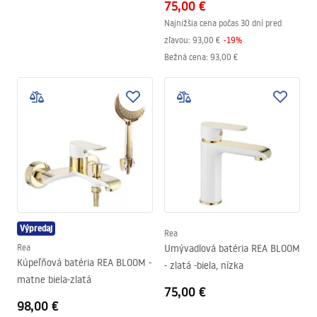
75,00 €
Najnižšia cena počas 30 dní pred
zľavou:
93,00 €
-
19
%
Bežná cena
:
93,00 €
Výpredaj
Rea
Rea
Umývadlová batéria REA BLOOM
Kúpeľňová batéria REA BLOOM -
- zlatá -biela, nízka
matne biela-zlatá
75,00 €
98,00 €