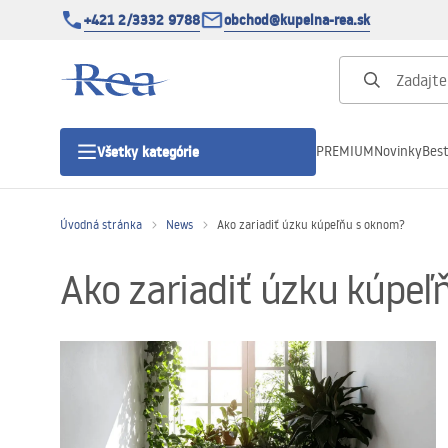
+421 2/3332 9788
obchod@kupelna-rea.sk
PREMIUM
Novinky
Best
Všetky kategórie
Úvodná stránka
News
Ako zariadiť úzku kúpeľňu s oknom?
Sprchové kúty
Ako zariadiť úzku kúpeľ
Sprchové dvere
Sprchové vaničky
Sprchové žľaby