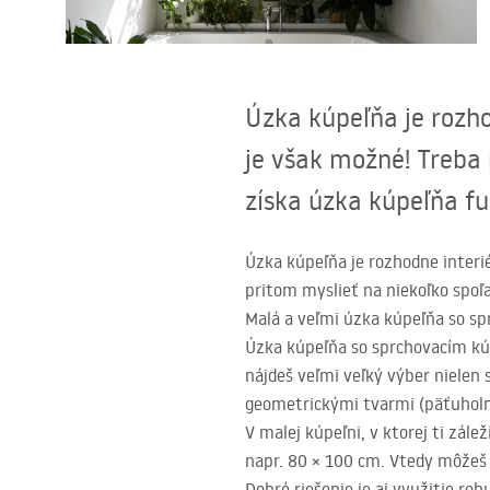
Sanitárna keramika
Umývadlá
Úzka kúpeľňa je rozho
Vaňa so zástenou
je však možné! Treba
získa úzka kúpeľňa f
Batérie
Úzka kúpeľňa je rozhodne interi
Sprchy
pritom myslieť na niekoľko spoľ
Malá a veľmi úzka kúpeľňa so sp
Kuchyňa
Úzka kúpeľňa so sprchovacím kúto
nájdeš veľmi veľký výber nielen 
Kúpeľňové doplnky a nábytok
geometrickými tvarmi (päťuholní
V malej kúpeľni, v ktorej ti zále
napr. 80 × 100 cm. Vtedy môžeš 
Dobré riešenie je aj využitie ro