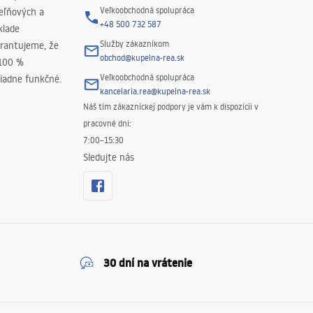
Veľkoobchodná spolupráca
peľňových a
+48 500 732 587
klade
Služby zákazníkom
rantujeme, že
obchod@kupelna-rea.sk
 100 %
Veľkoobchodná spolupráca
iadne funkčné.
kancelaria.rea@kupelna-rea.sk
Náš tím zákazníckej podpory je vám k dispozícii v
pracovné dni:
7:00–15:30
Sledujte nás
30 dní na vrátenie