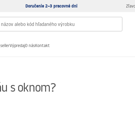
Doručenie 2–3 pracovné dni
Zľav
seller
Výpredaj
O nás
Kontakt
ňu s oknom?