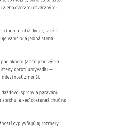
mi alebo dverami otváranými
sto (nemá totiž dvere, takže
uje vaničku a jediná stena
e pod oknom (ak to jeho výška
ž steny oproti umývadlu —
ky miestnosť zmenší.
y, dažďovej sprchy a paravánu
lu sprchu, a keď dostaneš chuť na
ožností ovplyvňujú aj rozmery