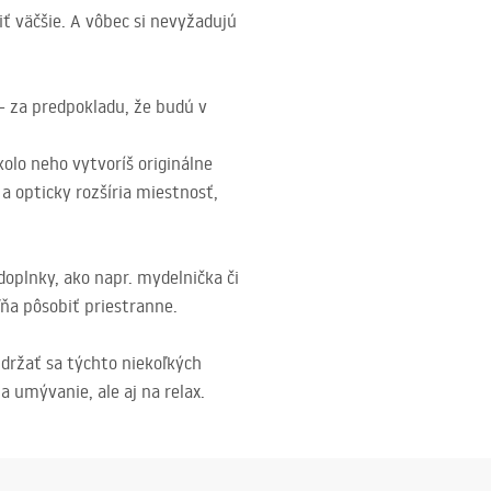
ť väčšie. A vôbec si nevyžadujú
— za predpokladu, že budú v
olo neho vytvoríš originálne
a opticky rozšíria miestnosť,
doplnky, ako napr. mydelnička či
ňa pôsobiť priestranne.
 držať sa týchto niekoľkých
a umývanie, ale aj na relax.