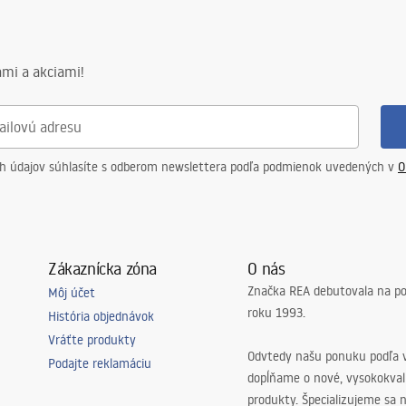
mi a akciami!
ch údajov súhlasíte s odberom newslettera podľa podmienok uvedených v
O
Zákaznícka zóna
O nás
Značka REA debutovala na p
Môj účet
roku 1993.
História objednávok
Vráťte produkty
Odvtedy našu ponuku podľa v
Podajte reklamáciu
dopĺňame o nové, vysokokva
produkty. Špecializujeme sa 