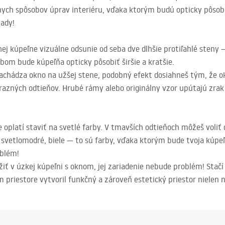
lnych spôsobov úprav interiéru, vďaka ktorým budú opticky pôsobi
lady!
ej kúpeľne vizuálne odsunie od seba dve dlhšie protiľahlé steny 
bom bude kúpeľňa opticky pôsobiť širšie a kratšie.
nachádza okno na užšej stene, podobný efekt dosiahneš tým, že ok
azných odtieňov. Hrubé rámy alebo originálny vzor upútajú zrak 
oplatí staviť na svetlé farby. V tmavších odtieňoch môžeš voliť 
 svetlomodré, biele — to sú farby, vďaka ktorým bude tvoja kúpeľ
oblém!
užiť v úzkej kúpeľni s oknom, jej zariadenie nebude problém! Stačí
 priestore vytvoril funkčný a zároveň estetický priestor nielen n