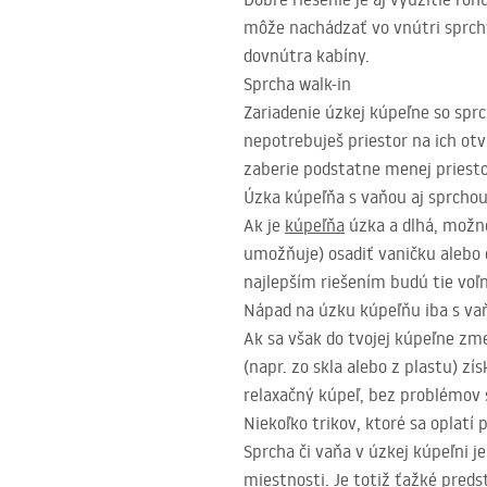
môže nachádzať vo vnútri sprch
dovnútra kabíny.
Sprcha walk-in
Zariadenie úzkej kúpeľne so sprc
nepotrebuješ priestor na ich otv
zaberie podstatne menej priesto
Úzka kúpeľňa s vaňou aj sprcho
Ak je
kúpeľňa
úzka a dlhá, možno
umožňuje) osadiť vaničku alebo
najlepším riešením budú tie voľn
Nápad na úzku kúpeľňu iba s va
Ak sa však do tvojej kúpeľne zme
(napr. zo skla alebo z plastu) z
relaxačný kúpeľ, bez problémov s
Niekoľko trikov, ktoré sa oplatí 
Sprcha či vaňa v úzkej kúpeľni j
miestnosti. Je totiž ťažké predst