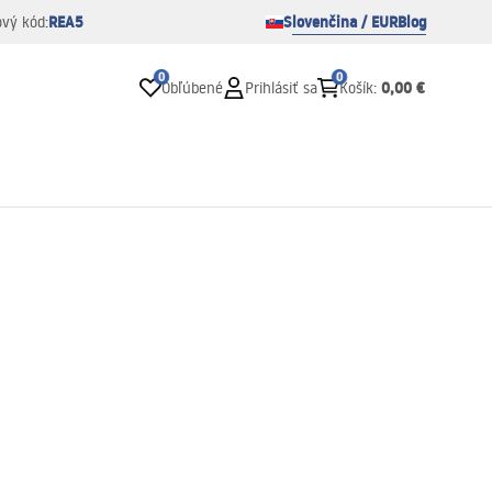
REA5
Slovenčina / EUR
Blog
ový kód:
0
0
0,00 €
Obľúbené
Prihlásiť sa
Košík
: