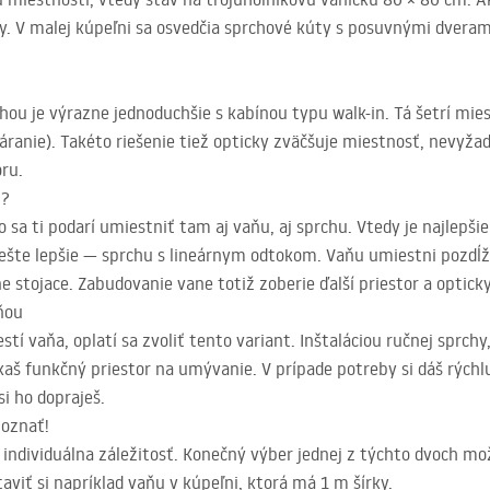
y. V malej kúpeľni sa osvedčia sprchové kúty s posuvnými dvera
hou je výrazne jednoduchšie s kabínou typu walk-in. Tá šetrí mie
áranie). Takéto riešenie tiež opticky zväčšuje miestnosť, nevyžad
ru.
u?
 sa ti podarí umiestniť tam aj vaňu, aj sprchu. Vtedy je najlepši
 ešte lepšie — sprchu s lineárnym odtokom. Vaňu umiestni pozdĺ
e stojace. Zabudovanie vane totiž zoberie ďalší priestor a optic
ňou
stí vaňa, oplatí sa zvoliť tento variant. Inštaláciou ručnej sprch
ískaš funkčný priestor na umývanie. V prípade potreby si dáš rých
i ho dopraješ.
poznať!
e individuálna záležitosť. Konečný výber jednej z týchto dvoch m
aviť si napríklad vaňu v kúpeľni, ktorá má 1 m šírky.