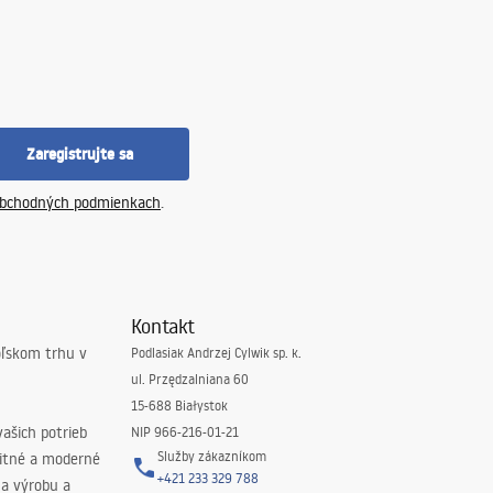
Zaregistrujte sa
bchodných podmienkach
.
Kontakt
oľskom trhu v
Podlasiak Andrzej Cylwik sp. k.
ul. Przędzalniana 60
15-688 Białystok
ašich potrieb
NIP 966-216-01-21
Služby zákazníkom
litné a moderné
+421 233 329 788
na výrobu a