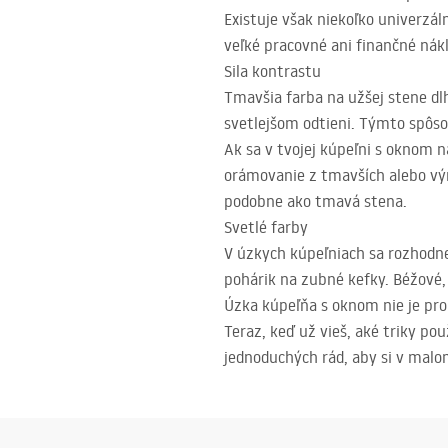
Existuje však niekoľko univerzá
veľké pracovné ani finančné nák
Sila kontrastu
Tmavšia farba na užšej stene dlh
svetlejšom odtieni. Týmto spôso
Ak sa v tvojej kúpeľni s oknom 
orámovanie z tmavších alebo výr
podobne ako tmavá stena.
Svetlé farby
V úzkych kúpeľniach sa rozhodne 
pohárik na zubné kefky. Béžové,
Úzka kúpeľňa s oknom nie je pr
Teraz, keď už vieš, aké triky po
jednoduchých rád, aby si v malom