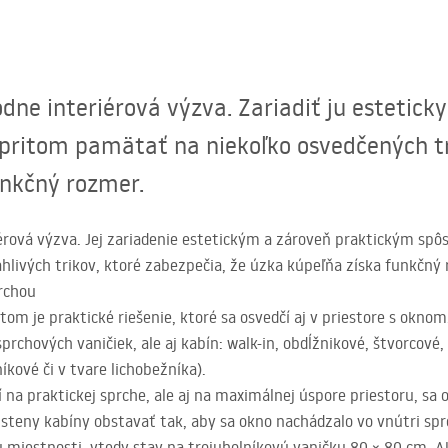
dne interiérová výzva. Zariadiť ju estetick
 pritom pamätať na niekoľko osvedčených t
unkčný rozmer.
érová výzva. Jej zariadenie estetickým a zároveň praktickým sp
ahlivých trikov, ktoré zabezpečia, že úzka kúpeľňa získa funkčný
rchou
m je praktické riešenie, ktoré sa osvedčí aj v priestore s oknom.
sprchových vaničiek, ale aj kabín: walk-in, obdĺžnikové, štvorcové
kové či v tvare lichobežníka).
ží na praktickej sprche, ale aj na maximálnej úspore priestoru, sa 
steny kabíny obstavať tak, aby sa okno nachádzalo vo vnútri spr
hu miestnosti, vtedy stav na trojuholníkovú vaničku 80 × 80 cm. A