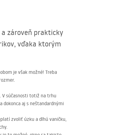
y a zároveň prakticky
rikov, vďaka ktorým
ôsobom je však možné! Treba
 rozmer.
 V súčasnosti totiž na trhu
, a dokonca aj s neštandardnými
oplatí zvoliť úzku a dlhú vaničku,
chy.
k je to možné, okno sa takisto