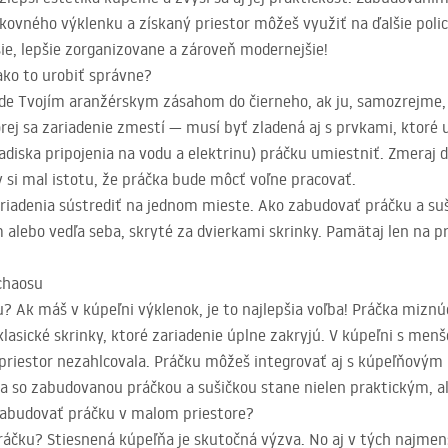
ovného výklenku a získaný priestor môžeš využiť na ďalšie police 
ie, lepšie zorganizovane a zároveň modernejšie!
ako to urobiť správne?
e Tvojím aranžérskym zásahom do čierneho, ak ju, samozrejme, z
orej sa zariadenie zmestí — musí byť zladená aj s prvkami, ktoré 
adiska pripojenia na vodu a elektrinu) práčku umiestniť. Zmeraj d
 si mal istotu, že práčka bude môcť voľne pracovať.
riadenia sústrediť na jednom mieste. Ako zabudovať práčku a suš
 alebo vedľa seba, skryté za dvierkami skrinky. Pamätaj len na p
chaosu
? Ak máš v kúpeľni výklenok, je to najlepšia voľba! Práčka miznú
lasické skrinky, ktoré zariadenie úplne zakryjú. V kúpeľni s men
riestor nezahlcovala. Práčku môžeš integrovať aj s kúpeľňovým 
a so zabudovanou práčkou a sušičkou stane nielen praktickým, a
 zabudovať práčku v malom priestore?
áčku? Stiesnená kúpeľňa je skutočná výzva. No aj v tých najmenš