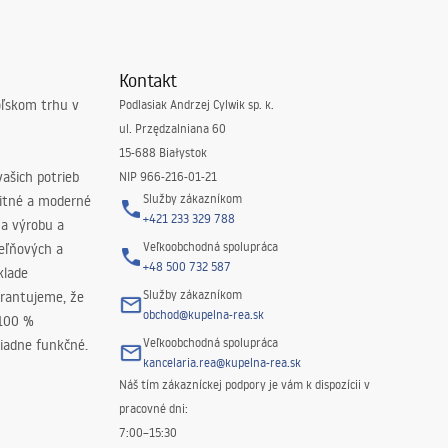
Kontakt
oľskom trhu v
Podlasiak Andrzej Cylwik sp. k.
ul. Przędzalniana 60
15-688 Białystok
ašich potrieb
NIP 966-216-01-21
Služby zákazníkom
litné a moderné
+421 233 329 788
na výrobu a
Veľkoobchodná spolupráca
peľňových a
+48 500 732 587
klade
Služby zákazníkom
rantujeme, že
obchod@kupelna-rea.sk
 100 %
Veľkoobchodná spolupráca
iadne funkčné.
kancelaria.rea@kupelna-rea.sk
Náš tím zákazníckej podpory je vám k dispozícii v
pracovné dni:
7:00–15:30