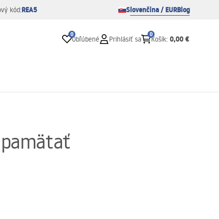
REA5
Slovenčina / EUR
Blog
ový kód:
0
0
0,00 €
Obľúbené
Prihlásiť sa
Košík
:
š pamätať