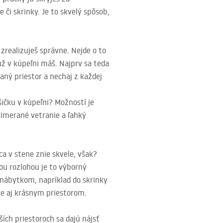
či skrinky. Je to skvelý spôsob,
realizuješ správne. Nejde o to
už v kúpeľni máš. Najprv sa teda
aný priestor a nechaj z každej
ičku v kúpeľni? Možností je
rimerané vetranie a ľahký
ca v stene znie skvele, však?
šou rozlohou je to výborný
nábytkom, napríklad do skrinky
le aj krásnym priestorom.
ích priestoroch sa dajú nájsť