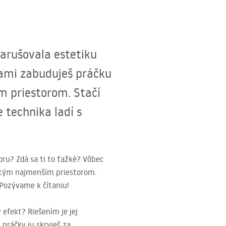
narušovala estetiku
dami zabuduješ práčku
m priestorom. Stačí
 technika ladí s
oru? Zdá sa ti to ťažké? Vôbec
aj tým najmenším priestorom.
 Pozývame k čítaniu!
 efekt? Riešením je jej
 práčky ju skryješ za