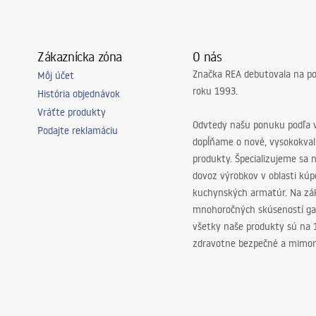
Zákaznícka zóna
O nás
Značka REA debutovala na p
Môj účet
roku 1993.
História objednávok
Vráťte produkty
Odvtedy našu ponuku podľa v
Podajte reklamáciu
dopĺňame o nové, vysokokva
produkty. Špecializujeme sa 
dovoz výrobkov v oblasti kú
kuchynských armatúr. Na zá
mnohoročných skúseností ga
všetky naše produkty sú na
zdravotne bezpečné a mimor