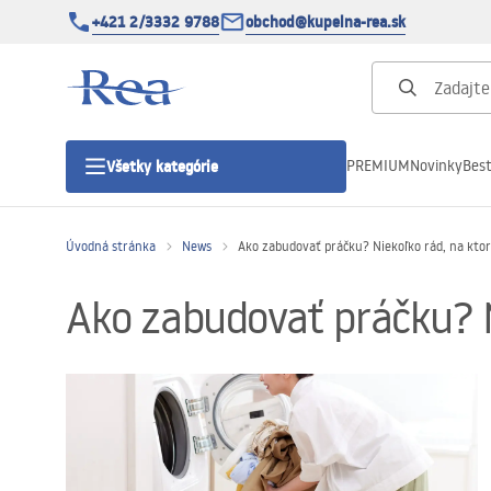
+421 2/3332 9788
obchod@kupelna-rea.sk
PREMIUM
Novinky
Best
Všetky kategórie
Úvodná stránka
News
Ako zabudovať práčku? Niekoľko rád, na kto
Sprchové kúty
Ako zabudovať práčku? 
Sprchové dvere
Sprchové vaničky
Sprchové žľaby