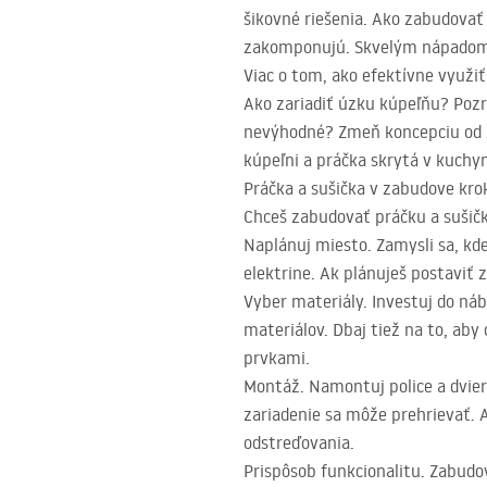
šikovné riešenia. Ako zabudovať
zakomponujú. Skvelým nápadom j
Viac o tom, ako efektívne využiť
Ako zariadiť úzku kúpeľňu? Pozr
nevýhodné? Zmeň koncepciu od z
kúpeľni a práčka skrytá v kuchy
Práčka a sušička v zabudove kr
Chceš zabudovať práčku a sušičku
Naplánuj miesto. Zamysli sa, kd
elektrine. Ak plánuješ postaviť 
Vyber materiály. Investuj do náb
materiálov. Dbaj tiež na to, aby
prvkami.
Montáž. Namontuj police a dvierk
zariadenie sa môže prehrievať. 
odstreďovania.
Prispôsob funkcionalitu. Zabudo