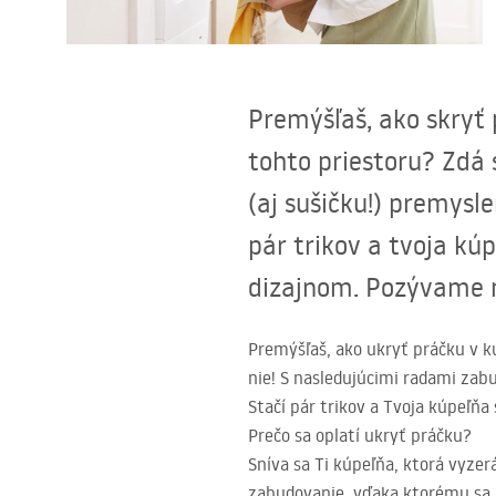
Sanitárna keramika
Umývadlá
Premýšľaš, ako skryť 
Vaňa so zástenou
tohto priestoru? Zdá 
(aj sušičku!) premysl
Batérie
pár trikov a tvoja kú
Sprchy
dizajnom. Pozývame n
Kuchyňa
Premýšľaš, ako ukryť práčku v k
nie! S nasledujúcimi radami zab
Kúpeľňové doplnky a nábytok
Stačí pár trikov a Tvoja kúpeľňa
Prečo sa oplatí ukryť práčku?
Sníva sa Ti kúpeľňa, ktorá vyzer
zabudovanie, vďaka ktorému sa zl