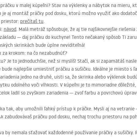
 práčku v malej kúpeľni? Stav na výklenky a nábytok na mieru, kt
e aj montáž práčky pod dosku, ktorú možno využiť ako dodatočn
 priestor:
prečítaš tu
.
i:
návod
. Malá metráž spôsobuje, že aj tie najšikovnejšie riešeni
ákladu — daj práčku do kuchyne! Tento nečakaný spôsob Ti zaruč
nských skrinkách bude úplne neviditeľná!
ok za krokom: na čo nezabudnúť?
? Je to jednoduchšie, než si myslíš! Stačí, ak si zapamätáš nasle
e bude najlepšie umiestniť práčku a sušičku. Ideálne je miesto s
zariadenia jedno na druhé, uisti sa, že skrinka alebo výklenok b
ytku odolného voči vlhkosti. V kúpeľni je to mimoriadne dôležité,
 celok ladil so zvyškom zariadenia — zvoľ farbu a povrchovú úprav
a tak, aby umožnili ľahký prístup k práčke. Mysli aj na vetranie
Ak zabudovávaš práčku pod dosku, nechaj trochu priestoru na po
va by nemala sťažovať každodenné používanie práčky a sušičky. Po