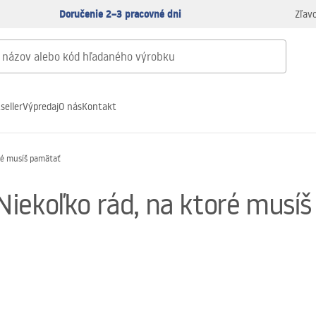
Doručenie 2–3 pracovné dni
Zľav
seller
Výpredaj
O nás
Kontakt
ré musíš pamätať
Niekoľko rád, na ktoré musí