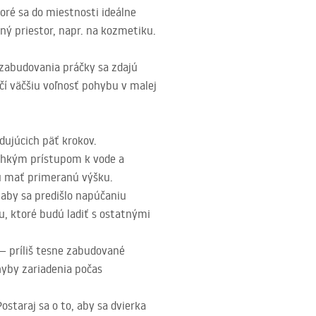
oré sa do miestnosti ideálne
ý priestor, napr. na kozmetiku.
a zabudovania práčky sa zdajú
í väčšiu voľnosť pohybu v malej
dujúcich päť krokov.
 ľahkým prístupom k vode a
udú mať primeranú výšku.
 aby sa predišlo napúčaniu
u, ktoré budú ladiť s ostatnými
 — príliš tesne zabudované
hyby zariadenia počas
staraj sa o to, aby sa dvierka