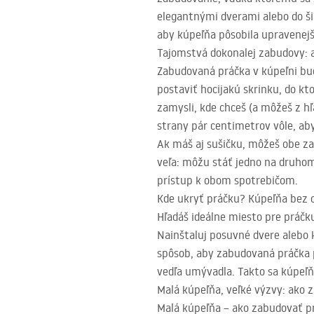
elegantnými dverami alebo do šik
aby kúpeľňa pôsobila upravenejš
Tajomstvá dokonalej zabudovy: 
Zabudovaná práčka v kúpeľni bud
postaviť hocijakú skrinku, do kt
zamysli, kde chceš (a môžeš z hľ
strany pár centimetrov vôle, aby
Ak máš aj sušičku, môžeš obe za
veľa: môžu stáť jedno na druhom
prístup k obom spotrebičom.
Kde ukryť práčku? Kúpeľňa bez 
Hľadáš ideálne miesto pre práčku
Nainštaluj posuvné dvere alebo k
spôsob, aby zabudovaná práčka p
vedľa umývadla. Takto sa kúpeľň
Malá kúpeľňa, veľké výzvy: ako
Malá kúpeľňa – ako zabudovať pr