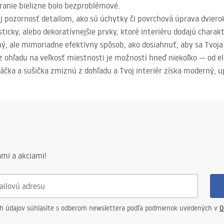
eranie bielizne bolo bezproblémové.
nuj pozornosť detailom, ako sú úchytky či povrchová úprava dviero
icky, alebo dekoratívnejšie prvky, ktoré interiéru dodajú charakt
ý, ale mimoriadne efektívny spôsob, ako dosiahnuť, aby sa Tvoja 
Bez ohľadu na veľkosť miestnosti je možností hneď niekoľko — od 
ráčka a sušička zmiznú z dohľadu a Tvoj interiér získa moderný, 
mi a akciami!
ch údajov súhlasíte s odberom newslettera podľa podmienok uvedených v
O