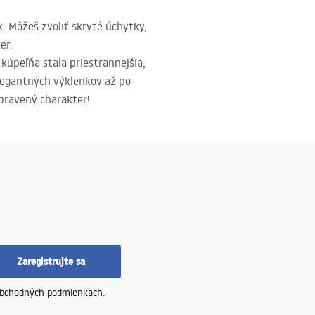
k. Môžeš zvoliť skryté úchytky,
er.
kúpeľňa stala priestrannejšia,
elegantných výklenkov až po
upravený charakter!
Zaregistrujte sa
bchodných podmienkach
.