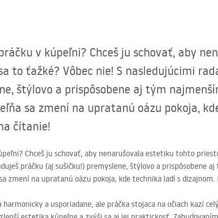
práčku v kúpeľni? Chceš ju schovať, aby ne
sa to ťažké? Vôbec nie! S nasledujúcimi ra
ene, štýlovo a prispôsobene aj tým najmenší
peľňa sa zmení na upratanú oázu pokoja, kde
a čítanie!
úpeľni? Chceš ju schovať, aby nenarušovala estetiku tohto priest
uduješ práčku (aj sušičku!) premyslene, štýlovo a prispôsobene 
 sa zmení na upratanú oázu pokoja, kde technika ladí s dizajnom.
á harmonicky a usporiadane, ale práčka stojaca na očiach kazí celý
epší estetika kúpeľne a zvýši sa aj jej praktickosť. Zabudovaním