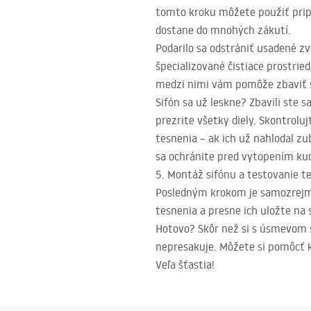
tomto kroku môžete použiť pripr
dostane do mnohých zákutí.
Podarilo sa odstrániť usadené zv
špecializované čistiace prostrie
medzi nimi vám pomôže zbaviť sa
Sifón sa už leskne? Zbavili ste
prezrite všetky diely. Skontrolu
tesnenia – ak ich už nahlodal zu
sa ochránite pred vytopením ku
5. Montáž sifónu a testovanie t
Posledným krokom je samozrejme
tesnenia a presne ich uložte na 
Hotovo? Skôr než si s úsmevom sa
nepresakuje. Môžete si pomôcť k
Veľa šťastia!