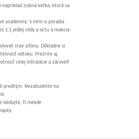
 napríklad zubná kefka, ktorá sa
é usadeniny. S nimi si poradia
 1:1 jedlej sódy a octu a reakcia
lovať stav sifónu. Dôkladne si
etesnosť odtoku. Prezrite aj
tnosť celej inštalácie a zároveň
li predtým. Nezabudnite na
li.
sledujte, či niekde
vapky.