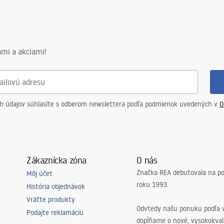
mi a akciami!
ch údajov súhlasíte s odberom newslettera podľa podmienok uvedených v
O
Zákaznícka zóna
O nás
Značka REA debutovala na p
Môj účet
roku 1993.
História objednávok
Vráťte produkty
Odvtedy našu ponuku podľa v
Podajte reklamáciu
dopĺňame o nové, vysokokva