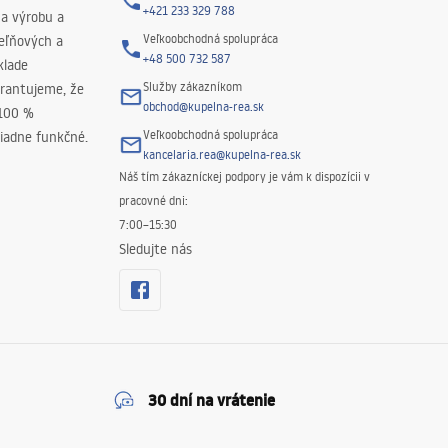
+421 233 329 788
na výrobu a
Veľkoobchodná spolupráca
peľňových a
+48 500 732 587
klade
Služby zákazníkom
rantujeme, že
obchod@kupelna-rea.sk
 100 %
Veľkoobchodná spolupráca
iadne funkčné.
kancelaria.rea@kupelna-rea.sk
Náš tím zákazníckej podpory je vám k dispozícii v
pracovné dni:
7:00–15:30
Sledujte nás
30 dní na vrátenie