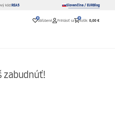
REA5
Slovenčina / EUR
Blog
ový kód:
0
0
0,00 €
Obľúbené
Prihlásiť sa
Košík
:
eš zabudnúť!