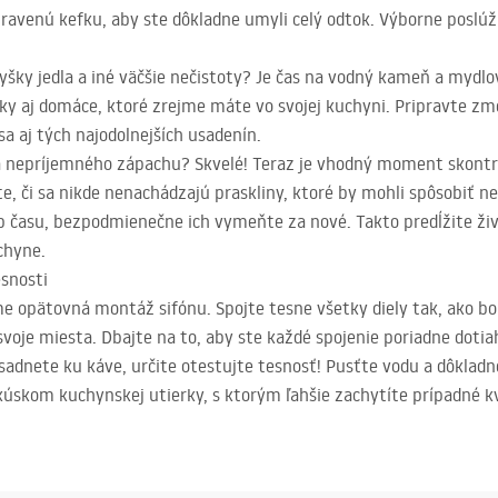
avenú kefku, aby ste dôkladne umyli celý odtok. Výborne poslúži
yšky jedla a iné väčšie nečistoty? Je čas na vodný kameň a mydlov
dky aj domáce, ktoré zrejme máte vo svojej kuchyni. Pripravte zmes
 aj tých najodolnejších usadenín.
 sa nepríjemného zápachu? Skvelé! Teraz je vhodný moment skontro
jte, či sa nikde nenachádzajú praskliny, ktoré by mohli spôsobiť n
b času, bezpodmienečne ich vymeňte za nové. Takto predĺžite živo
chyne.
esnosti
 opätovná montáž sifónu. Spojte tesne všetky diely tak, ako bo
svoje miesta. Dbajte na to, aby ste každé spojenie poriadne dotiah
dnete ku káve, určite otestujte tesnosť! Pusťte vodu a dôkladne 
úskom kuchynskej utierky, s ktorým ľahšie zachytíte prípadné k