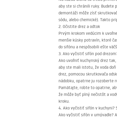
aby ste si chránili ruky. Budete 
demontáži môže zísť skrutkovač. 
sódu, alebo chemické). Takto pr
2. Očistite drez a odtok
Prvým krokom vedúcim k uvoľnen
menšie kúsky potravín, ktoré čas
do sifónu a nespôsobili ešte väč
3. Ako vyčistiť sifón pod drezo
Ako uvoľniť kuchynský drez tak, 
aby ste mali istotu, že voda do
drez, pomocou skrutkovača odskru
nádobku, opatrne ju rozoberte 
Pamätajte, robte to opatrne, aby
že môže byť plný nečistôt a vod
kroku.
4. Ako vyčistiť sifón v kuchyni?
Ako vyčistiť sifón v umývadle? 