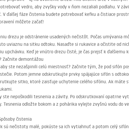
potrebovať vedro, aby zvyšky vody v ňom nezaliali podlahu. V závis
V ďalšej fáze čistenia budete potrebovať kefku a čistiace prostr
ipravení môžete začať!
iu drezu je odstránenie usadených nečistôt. Počas umývania mô
to uviaznu na sitku odtoku. Nasaďte si rukavice a očistite od ni
šiu upchávku. Keď je vnútro drezu čisté, je čas prejsť k ďalšiemu 
m? Začnite demontážou
aby ste nezašpinili celú miestnosť? Začnite tým, že pod sifón po
ň stečie. Potom jemne odskrutkujte prvky spájajúce sifón s odto
tkujte sitko, ktoré zaisťuje uchytenie celého sifónu. Ak máte st
rukami.
 ste nepoškodili tesnenia a závity. Po odskrutkovaní opatrne vyt
y. Tesnenia odložte bokom a z pohárika vylejte zvyšnú vodu do v
 Spôsoby čistenia
Ak sú nečistoty malé, pokúste sa ich vytiahnuť a potom celý sifó