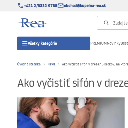
+421 2/3332 9788
obchod@kupelna-rea.sk
PREMIUM
Novinky
Best
Všetky kategórie
Úvodná stránka
News
Ako vyčistiť sifón v dreze? 5 krokov, na kto
Sprchové kúty
Ako vyčistiť sifón v dre
Sprchové dvere
Sprchové vaničky
Sprchové žľaby