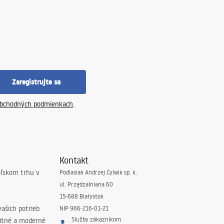
Zaregistrujte sa
bchodných podmienkach
.
Kontakt
oľskom trhu v
Podlasiak Andrzej Cylwik sp. k.
ul. Przędzalniana 60
15-688 Białystok
ašich potrieb
NIP 966-216-01-21
Služby zákazníkom
litné a moderné