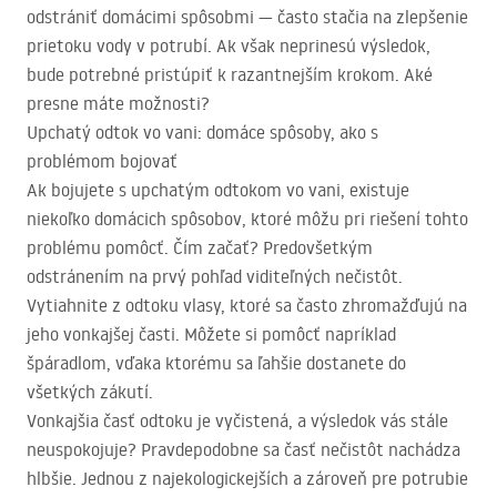
odstrániť domácimi spôsobmi — často stačia na zlepšenie
prietoku vody v potrubí. Ak však neprinesú výsledok,
bude potrebné pristúpiť k razantnejším krokom. Aké
presne máte možnosti?
Upchatý odtok vo vani: domáce spôsoby, ako s
problémom bojovať
Ak bojujete s upchatým odtokom vo vani, existuje
niekoľko domácich spôsobov, ktoré môžu pri riešení tohto
problému pomôcť. Čím začať? Predovšetkým
odstránením na prvý pohľad viditeľných nečistôt.
Vytiahnite z odtoku vlasy, ktoré sa často zhromažďujú na
jeho vonkajšej časti. Môžete si pomôcť napríklad
špáradlom, vďaka ktorému sa ľahšie dostanete do
všetkých zákutí.
Vonkajšia časť odtoku je vyčistená, a výsledok vás stále
neuspokojuje? Pravdepodobne sa časť nečistôt nachádza
hlbšie. Jednou z najekologickejších a zároveň pre potrubie