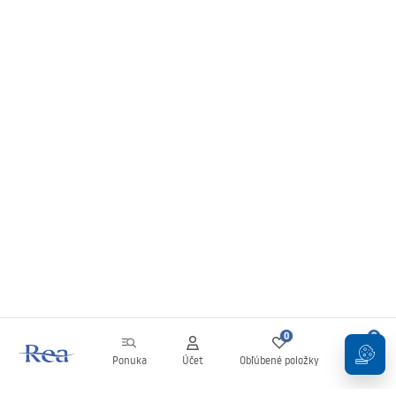
0
0
Ponuka
Účet
Obľúbené položky
Košík