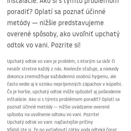
inštalácie. Ako si s týmto problémom
poradiť? Oplatí sa poznať účinné
metódy — nižšie predstavujeme
overené spôsoby, ako uvoľniť upchatý
odtok vo vani. Pozrite si!
Upchatý odtok vo vani je problém, s ktorým sa skôr či
neskôr stretne každý z nás. Nielenže sťažuje, a niekedy
dokonca znemožňuje každodennú osobnú hygienu, ale
často vedie aj k vzniku nepríjemných zápachov v kúpeľni.
Čo je horšie, upchatý odtok môže spôsobiť aj poškodenie
inštalácie. Ako si s týmto problémom poradiť? Oplatí sa
poznať účinné metódy — nižšie uvádzame overené
spôsoby na uvoľnenie odtoku vo vani. Pozrite!
Upchatý odtok vo vani: najčastejšie príčiny
Všimli ste si, že po vytiahnutí zátky voda odteká čoraz