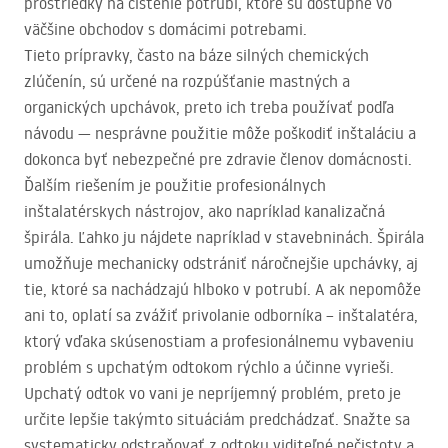
prostriedky na čistenie potrubí, ktoré sú dostupné vo
väčšine obchodov s domácimi potrebami.
Tieto prípravky, často na báze silných chemických
zlúčenín, sú určené na rozpúšťanie mastných a
organických upchávok, preto ich treba používať podľa
návodu — nesprávne použitie môže poškodiť inštaláciu a
dokonca byť nebezpečné pre zdravie členov domácnosti.
Ďalším riešením je použitie profesionálnych
inštalatérskych nástrojov, ako napríklad kanalizačná
špirála. Ľahko ju nájdete napríklad v stavebninách. Špirála
umožňuje mechanicky odstrániť náročnejšie upchávky, aj
tie, ktoré sa nachádzajú hlboko v potrubí. A ak nepomôže
ani to, oplatí sa zvážiť privolanie odborníka – inštalatéra,
ktorý vďaka skúsenostiam a profesionálnemu vybaveniu
problém s upchatým odtokom rýchlo a účinne vyrieši.
Upchatý odtok vo vani je nepríjemný problém, preto je
určite lepšie takýmto situáciám predchádzať. Snažte sa
systematicky odstraňovať z odtoku viditeľné nečistoty a