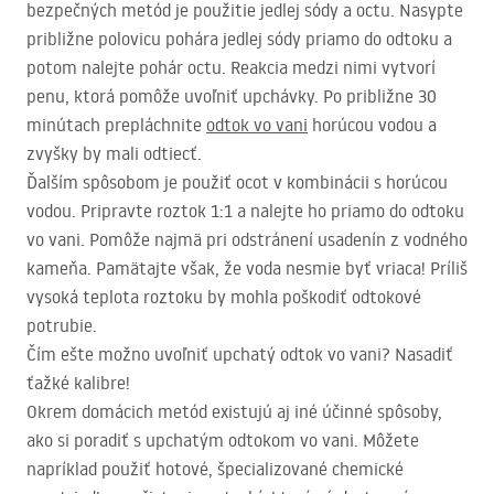
bezpečných metód je použitie jedlej sódy a octu. Nasypte
približne polovicu pohára jedlej sódy priamo do odtoku a
potom nalejte pohár octu. Reakcia medzi nimi vytvorí
penu, ktorá pomôže uvoľniť upchávky. Po približne 30
minútach prepláchnite
odtok vo vani
horúcou vodou a
zvyšky by mali odtiecť.
Ďalším spôsobom je použiť ocot v kombinácii s horúcou
vodou. Pripravte roztok 1:1 a nalejte ho priamo do odtoku
vo vani. Pomôže najmä pri odstránení usadenín z vodného
kameňa. Pamätajte však, že voda nesmie byť vriaca! Príliš
vysoká teplota roztoku by mohla poškodiť odtokové
potrubie.
Čím ešte možno uvoľniť upchatý odtok vo vani? Nasadiť
ťažké kalibre!
Okrem domácich metód existujú aj iné účinné spôsoby,
ako si poradiť s upchatým odtokom vo vani. Môžete
napríklad použiť hotové, špecializované chemické