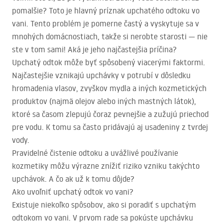
pomalšie? Toto je hlavný príznak upchatého odtoku vo
vani. Tento problém je pomerne častý a vyskytuje sa v
mnohých domácnostiach, takže si nerobte starosti — nie
ste v tom sami! Aká je jeho najčastejšia príčina?
Upchatý odtok môže byť spôsobený viacerými faktormi.
Najčastejšie vznikajú upchávky v potrubí v dôsledku
hromadenia vlasov, zvyškov mydla a iných kozmetických
produktov (najmä olejov alebo iných mastných látok),
ktoré sa časom zlepujú čoraz pevnejšie a zužujú priechod
pre vodu. K tomu sa často pridávajú aj usadeniny z tvrdej
vody.
Pravidelné čistenie odtoku a uvážlivé používanie
kozmetiky môžu výrazne znížiť riziko vzniku takýchto
upchávok. A čo ak už k tomu dôjde?
Ako uvoľniť upchatý odtok vo vani?
Existuje niekoľko spôsobov, ako si poradiť s upchatým
odtokom vo vani. V prvom rade sa pokúste upchávku