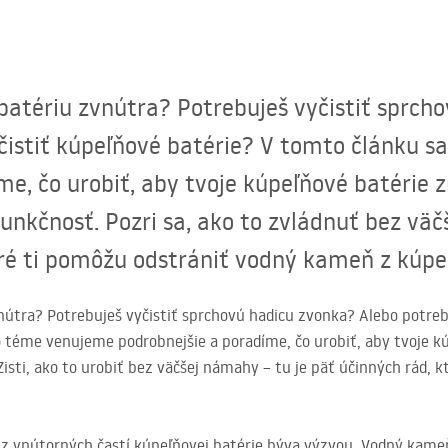
batériu zvnútra? Potrebuješ vyčistiť sprch
 čistiť kúpeľňové batérie? V tomto článku 
me, čo urobiť, aby tvoje kúpeľňové batérie z
funkčnosť. Pozri sa, ako to zvládnuť bez väč
ré ti pomôžu odstrániť vodný kameň z kúpeľ
nútra? Potrebuješ vyčistiť sprchovú hadicu zvonka? Alebo potrebu
o téme venujeme podrobnejšie a poradíme, čo urobiť, aby tvoje kú
 Zisti, ako to urobiť bez väčšej námahy – tu je päť účinných rád, 
 vnútorných častí kúpeľňovej batérie býva výzvou. Vodný kameň,