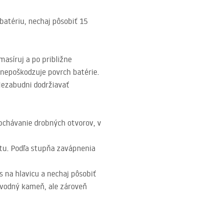
 batériu, nechaj pôsobiť 15
masíruj a po približne
 nepoškodzuje povrch batérie.
Nezabudni dodržiavať
pchávanie drobných otvorov, v
tu. Podľa stupňa zavápnenia
 na hlavicu a nechaj pôsobiť
 vodný kameň, ale zároveň