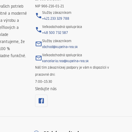
ašich potrieb
NIP 966-216-01-21
Služby zákazníkom
litné a moderné
+421 233 329 788
na výrobu a
Veľkoobchodná spolupráca
peľňových a
+48 500 732 587
klade
Služby zákazníkom
rantujeme, že
obchod@kupelna-rea.sk
 100 %
Veľkoobchodná spolupráca
iadne funkčné.
kancelaria.rea@kupelna-rea.sk
Náš tím zákazníckej podpory je vám k dispozícii v
pracovné dni:
7:00–15:30
Sledujte nás