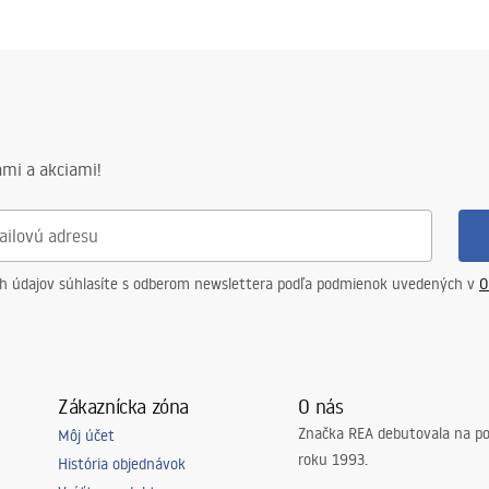
mi a akciami!
ch údajov súhlasíte s odberom newslettera podľa podmienok uvedených v
O
Zákaznícka zóna
O nás
Značka REA debutovala na p
Môj účet
roku 1993.
História objednávok