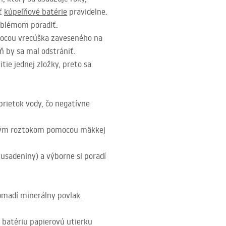
ať
kúpeľňové batérie
pravidelne.
roblémom poradiť.
omocou vrecúška zaveseného na
 by sa mal odstrániť.
ie jednej zložky, preto sa
rietok vody, čo negatívne
veným roztokom pomocou mäkkej
usadeniny) a výborne si poradí
romadí minerálny povlak.
a batériu papierovú utierku