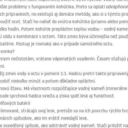
alšie problémy s fungovaním kohútika. Preto sa oplatí odvápňov
ých prípravkoch, no existujú aj domáce metódy, ako si s týmto p
oužiť ocot. Stačí ho naliať do vnútra kohútika (priamo alebo p
oľko hodín. Potom kohútik prepláchni teplou vodou – vodný kameň
 sódu v kombinácii s octom. Táto zmes býva účinnejšia než použit
 batérie. Postup je rovnaký ako v prípade samotného octu.
 zvonka?
ôznym nečistotám, vrátane vápenatých usadenín. Časom sťažujú p
ní.
užij zmes vody a octu v pomere 1:1. Hadicu pretri takto pripra
ôsobiť niekoľko minút a potom dôkladne opláchni.
novú šťavu. Má vlastnosti rozpúšťajúce vodný kameň (minerálne 
ude sprchová hadica svieža a získa späť lesk aj funkčnosť.
ľňových batérií
rómované, strácajú svoj lesk, pretože sa na ich povrchu rýchlo h
cich spôsobov, ako im vrátiť niekdajší lesk.
je osvedčený spôsob, ako odstrániť vodný kameň. Stačí priložiť n