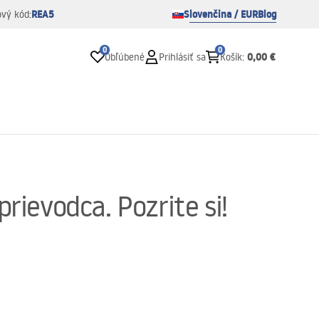
REA5
Slovenčina / EUR
Blog
ový kód:
0
0
0,00 €
Obľúbené
Prihlásiť sa
Košík
:
rievodca. Pozrite si!