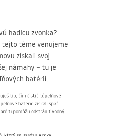
ovú hadicu zvonka?
sa tejto téme venujeme
novu získali svoj
šej námahy – tu je
ňových batérií.
ješ tip, čím čistiť kúpeľňové
peľňové batérie získali späť
ktoré ti pomôžu odstrániť vodný
 ktorý sa usadzuje roky,