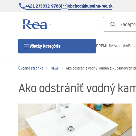
+421 2/3332 9788
obchod@kupelna-rea.sk
PREMIUM
Novinky
Best
Všetky kategórie
Úvodná stránka
News
Ako odstrániť vodný kameň z kúpeľňových baté
Sprchové kúty
Ako odstrániť vodný kame
Sprchové dvere
Sprchové vaničky
Sprchové žľaby