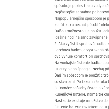
spôsobuje pokles tlaku vody a ď
Najčastejšie sa siahne po hotov
Najpopulárnejším spôsobom je p
kohútiku) a nechať pôsobiť niek
Ďalšou možnosťou je použiť jedlú
ideálne hodí na silno zavápnené
2. Ako vyčistiť sprchovú hadicu
Sprchová hadica je vystavená r
ovplyvňuje komfort pri sprchova
Na vonkajšie čistenie hadice po
utierky alebo špongie. Nechaj p
Ďalším spôsobom je použiť citró
so škvrnami. Po takom zákroku b
3. Domáce spôsoby čistenia kúpe
Kúpeľňové batérie, najmä tie ch
Našťastie existuje množstvo domá
Čistenie batérie roztokom octu 