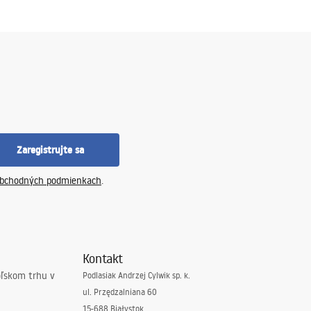
Zaregistrujte sa
bchodných podmienkach
.
Kontakt
oľskom trhu v
Podlasiak Andrzej Cylwik sp. k.
ul. Przędzalniana 60
15-688 Białystok