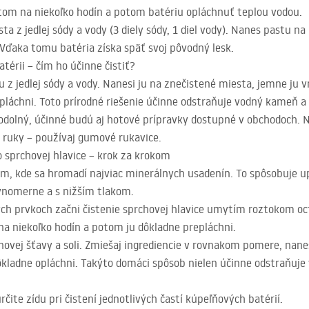
tom na niekoľko hodín a potom batériu opláchnuť teplou vodou.
 z jedlej sódy a vody (3 diely sódy, 1 diel vody). Nanes pastu na
 Vďaka tomu batéria získa späť svoj pôvodný lesk.
érii – čím ho účinne čistiť?
u z jedlej sódy a vody. Nanesi ju na znečistené miesta, jemne ju v
láchni. Toto prírodné riešenie účinne odstraňuje vodný kameň a
dolný, účinné budú aj hotové prípravky dostupné v obchodoch. 
i ruky – používaj gumové rukavice.
 sprchovej hlavice – krok za krokom
om, kde sa hromadí najviac minerálnych usadenín. To spôsobuje u
vnomerne a s nižším tlakom.
ch prvkoch začni čistenie sprchovej hlavice umytím roztokom oc
na niekoľko hodín a potom ju dôkladne prepláchni.
ovej šťavy a soli. Zmiešaj ingrediencie v rovnakom pomere, nanes
ôkladne opláchni. Takýto domáci spôsob nielen účinne odstraňuje
určite zídu pri čistení jednotlivých častí kúpeľňových batérií.