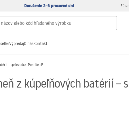
Doručenie 2–3 pracovné dni
Zľav
seller
Výpredaj
O nás
Kontakt
rií – sprievodca. Pozrite si!
ň z kúpeľňových batérií – sp