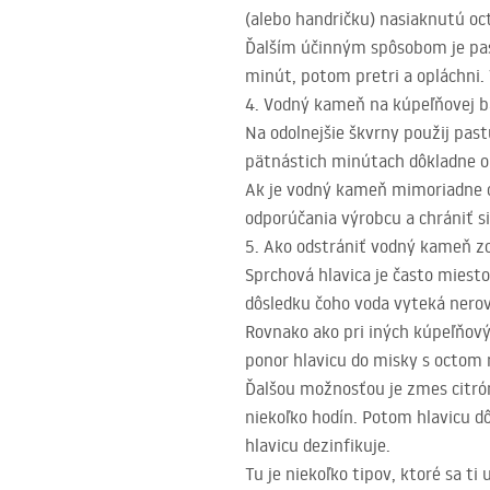
(alebo handričku) nasiaknutú oc
Ďalším účinným spôsobom je pasta
minút, potom pretri a opláchni.
4. Vodný kameň na kúpeľňovej bat
Na odolnejšie škvrny použij past
pätnástich minútach dôkladne op
Ak je vodný kameň mimoriadne o
odporúčania výrobcu a chrániť s
5. Ako odstrániť vodný kameň zo
Sprchová hlavica je často miest
dôsledku čoho voda vyteká nero
Rovnako ako pri iných kúpeľňový
ponor hlavicu do misky s octom 
Ďalšou možnosťou je zmes citrón
niekoľko hodín. Potom hlavicu d
hlavicu dezinfikuje.
Tu je niekoľko tipov, ktoré sa ti 