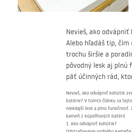
Sanitárna keramika
Umývadlá
Nevieš, ako odvápniť 
Vaňa so zástenou
Alebo hľadáš tip, čím
trochu širšie a poradí
Batérie
pôvodný lesk aj plnú 
Sprchy
päť účinných rád, kto
Kuchyňa
Nevieš, ako odvápniť kohútik zv
batérie? V tomto článku sa tejt
Kúpeľňové doplnky a nábytok
niekdajší lesk a plnú funkčnosť.
kameň z kúpeľňových batérií.
1. Ako odvápniť kohútik?
Odstraňovanie vodného kameňa z