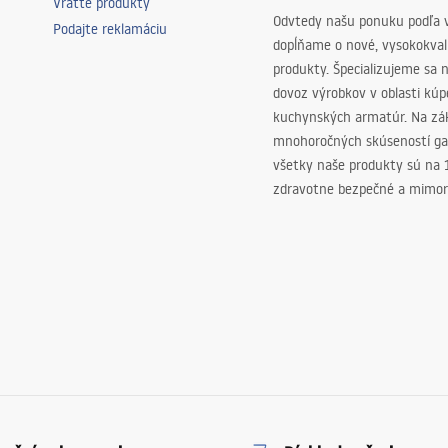
Vráťte produkty
Odvtedy našu ponuku podľa v
Podajte reklamáciu
dopĺňame o nové, vysokokva
produkty. Špecializujeme sa 
dovoz výrobkov v oblasti kú
kuchynských armatúr. Na zá
mnohoročných skúseností ga
všetky naše produkty sú na
zdravotne bezpečné a mimor