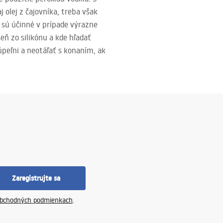
olej z čajovníka, treba však
 sú účinné v prípade výrazne
eň zo silikónu a kde hľadať
peľni a neotáľať s konaním, ak
Zaregistrujte sa
bchodných podmienkach
.