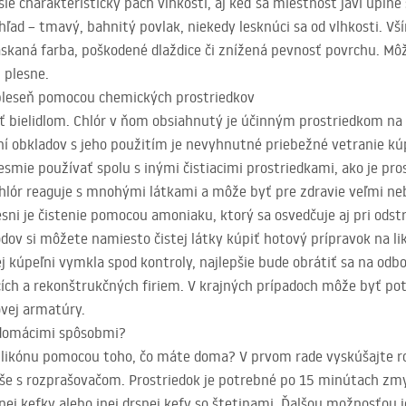
sie charakteristický pach vlhkosti, aj keď sa miestnosť javí úpln
zhľad – tmavý, bahnitý povlak, niekedy lesknúci sa od vlhkosti. Vším
skaná farba, poškodené dlaždice či znížená pevnosť povrchu. Môž
 plesne.
 pleseň pomocou chemických prostriedkov
iť bielidlom. Chlór v ňom obsiahnutý je účinným prostriedkom na 
ení obkladov s jeho použitím je nevyhnutné priebežné vetranie kú
 nesmie používať spolu s inými čistiacimi prostriedkami, ako je pr
lór reaguje s mnohými látkami a môže byť pre zdravie veľmi ne
esni je čistenie pomocou amoniaku, ktorý sa osvedčuje aj pri ods
ov si môžete namiesto čistej látky kúpiť hotový prípravok na li
j kúpeľni vymkla spod kontroly, najlepšie bude obrátiť sa na odb
ích a rekonštrukčných firiem. V krajných prípadoch môže byť pot
ovej armatúry.
 domácimi spôsobmi?
silikónu pomocou toho, čo máte doma? V prvom rade vyskúšajte ro
še s rozprašovačom. Prostriedok je potrebné po 15 minútach zmy
ej kefky alebo inej drsnej kefy so štetinami. Ďalšou možnosťou j