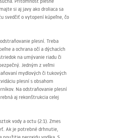
e suchá. Prítomnosť plesne
ajte si aj javy ako droliaca sa
u svedčiť o vytopení kúpeľne, čo
odstraňovanie plesní. Treba
peľne a ochrana očí a dýchacích
ostriedok na umývanie riadu či
bezpečný. Jedným z veľmi
traňovaní mydlových či tukových
kvidáciu plesní s obsahom
orníkov. Na odstraňovanie plesní
rebná aj rekonštrukcia celej
ztok vody a octu (2:1). Zmes
ť. Ak je potrebné drhnutie,
e použitie peroxidu vodíka. S