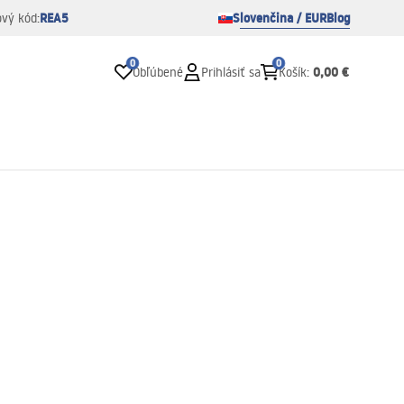
REA5
Slovenčina / EUR
Blog
ový kód:
0
0
0,00 €
Obľúbené
Prihlásiť sa
Košík
: