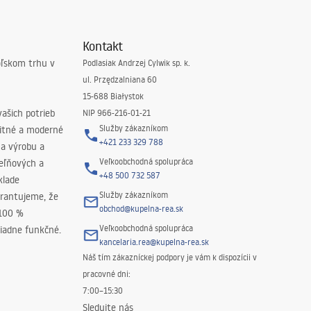
Kontakt
oľskom trhu v
Podlasiak Andrzej Cylwik sp. k.
ul. Przędzalniana 60
15-688 Białystok
ašich potrieb
NIP 966-216-01-21
Služby zákazníkom
litné a moderné
+421 233 329 788
na výrobu a
Veľkoobchodná spolupráca
peľňových a
+48 500 732 587
klade
Služby zákazníkom
rantujeme, že
obchod@kupelna-rea.sk
 100 %
Veľkoobchodná spolupráca
iadne funkčné.
kancelaria.rea@kupelna-rea.sk
Náš tím zákazníckej podpory je vám k dispozícii v
pracovné dni:
7:00–15:30
Sledujte nás