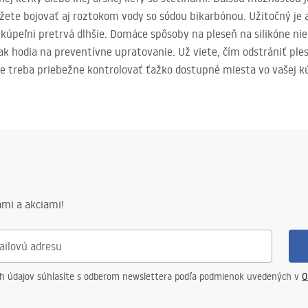
te bojovať aj roztokom vody so sódou bikarbónou. Užitočný je aj 
kúpeľni pretrvá dlhšie. Domáce spôsoby na pleseň na silikóne nie
ak hodia na preventívne upratovanie. Už viete, čím odstrániť ples
že treba priebežne kontrolovať ťažko dostupné miesta vo vašej kú
mi a akciami!
ch údajov súhlasíte s odberom newslettera podľa podmienok uvedených v
O