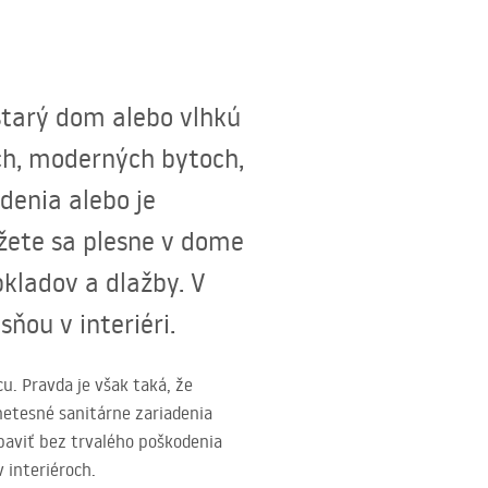
starý dom alebo vlhkú
ých, moderných bytoch,
denia alebo je
žete sa plesne v dome
kladov a dlažby. V
ňou v interiéri.
u. Pravda je však taká, že
netesné sanitárne zariadenia
baviť bez trvalého poškodenia
 interiéroch.