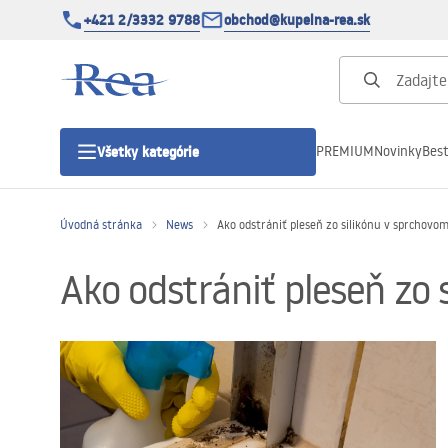
+421 2/3332 9788
obchod@kupelna-rea.sk
PREMIUM
Novinky
Best
Všetky kategórie
Úvodná stránka
News
Ako odstrániť pleseň zo silikónu v sprchovo
Sprchové kúty
Ako odstrániť pleseň zo 
Sprchové dvere
Sprchové vaničky
Sprchové žľaby