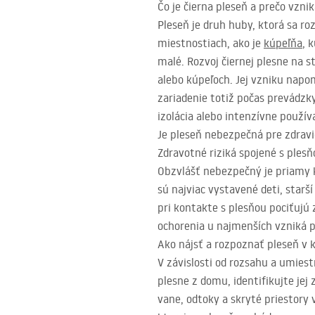
Čo je čierna pleseň a prečo vzni
Pleseň je druh huby, ktorá sa ro
miestnostiach, ako je
kúpeľňa
, 
malé. Rozvoj čiernej plesne na 
alebo kúpeľoch. Jej vzniku napo
zariadenie totiž počas prevádzk
izolácia alebo intenzívne použí
Je pleseň nebezpečná pre zdrav
Zdravotné riziká spojené s plesň
Obzvlášť nebezpečný je priamy 
sú najviac vystavené deti, starš
pri kontakte s plesňou pociťujú
ochorenia u najmenších vzniká p
Ako nájsť a rozpoznať pleseň v 
V závislosti od rozsahu a umies
plesne z domu, identifikujte jej 
vane, odtoky a skryté priestory v