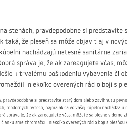
 na stenách, pravdepodobne si predstavíte 
ak taká, že pleseň sa môže objaviť aj v nov
kúpeľni nachádzajú netesné sanitárne zaria
obrá správa je, že ak zareagujete včas, mô
došlo k trvalému poškodeniu vybavenia či ob
maždili niekoľko overených rád o boji s ples
h, pravdepodobne si predstavíte starý dom alebo zavlhnutú pivnic
ých, moderných bytoch, najmä ak sa vo vašej kúpeľni nachádzajú 
brá správa je, že ak zareagujete včas, môžete sa plesne v dome z
 článku sme zhromaždili niekoľko overených rád o boji s plesňou v