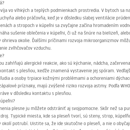
ká?
zvíja vo vlhkých a teplých podmienkach prostredia. V bytoch sa na
kuchyňa alebo práčovňa, keď je v dôsledku slabej ventilácie prúde
stenách a stropoch v kúpeľni sa zvyčajne začína hromadením vodn
máha sušenie oblečenia v kúpeľni, či už na šnúre na bielizeň, al
y ohrieva okolie. Ďalšími príčinami rozvoja mikroorganizmov môž
vanie zvlhčovačov vzduchu.
ie?
ou zahŕňajú alergické reakcie, ako sú kýchanie, nádcha, začervena
kontakt s plesňou, keďže znamená vystavenie jej spóram. Vedľaj
í ľudia a osoby trpiace kožnými problémami a ochoreniami dýchacej
 zápalové príznaky, majú zvýšené riziko rozvoja astmy. Podľa
WH
ráve v dôsledku kontaktu s plesňou.
kúpeľni?
tnenia plesne ju môžete odstrániť aj svojpomocne. Skôr než sa pu
zdroj. Typické miesta, kde sa pleseň tvorí, sú steny, strop, kúpeľ
 okolí potrubí. Uistite sa, že ide skutočne o pleseň, a nie o obyča