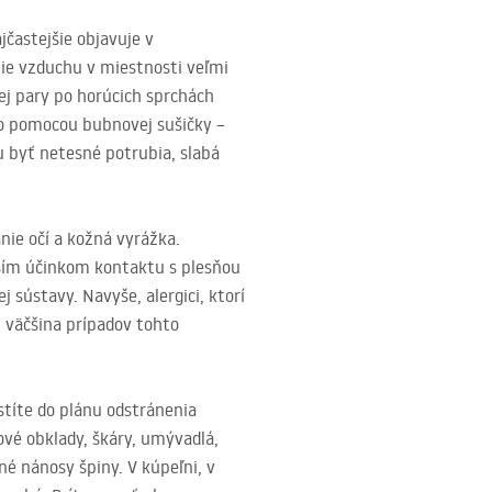
jčastejšie objavuje v
nie vzduchu v miestnosti veľmi
ej pary po horúcich sprchách
ebo pomocou bubnovej sušičky –
u byť netesné potrubia, slabá
nie očí a kožná vyrážka.
ším účinkom kontaktu s plesňou
 sústavy. Navyše, alergici, ktorí
O
väčšina prípadov tohto
stíte do plánu odstránenia
ňové obklady, škáry, umývadlá,
jné nánosy špiny. V kúpeľni, v