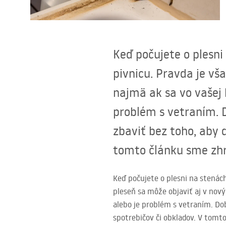
Sanitárna keramika
Keď počujete o plesni
Umývadlá
pivnicu. Pravda je vš
najmä ak sa vo vašej 
Vaňa so zástenou
problém s vetraním. D
Batérie
zbaviť bez toho, aby 
tomto článku sme zhro
Sprchy
Kuchyňa
Keď počujete o plesni na stenác
pleseň sa môže objaviť aj v nov
alebo je problém s vetraním. Do
Kúpeľňové doplnky a nábytok
spotrebičov či obkladov. V tomto