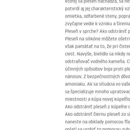
ktorej sa pleseň nachádza, sa ne
potvrdí aj jej charakteristický v
omietka, odfarbené steny, popra
zvyčajne vedie k vzniku a šíreniu
Pleseň v sprche? Ako odstrániť
Pleseň na silikóne môžete ošetr
však pamätať na to, že pri čist
ciest. Navyše, bielidlo sa nikdy
odstraňovač vodného kameňa. Ch
účinných spôsobov boja proti pl
nánosov. Z bezpečnostných dôvod
amoniaku. Ak sa situácia vo vaše
sa špecializuje mnoho upratovac
miestnosti a kúpa novej kúpeľň
Ako odstrániť pleseň z kúpeľne
Ako odstrániť čiernu pleseň zo 
naneste na obklady pomocou fľa
oplatí sa urobiť to pomocou zubn