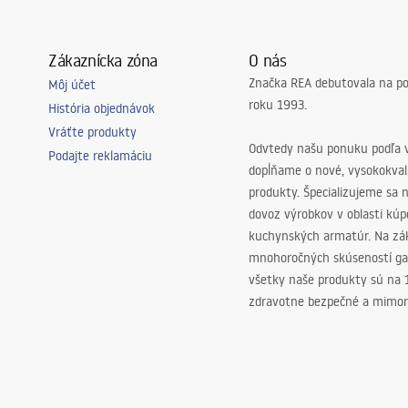
Zákaznícka zóna
O nás
Značka REA debutovala na p
Môj účet
roku 1993.
História objednávok
Vráťte produkty
Odvtedy našu ponuku podľa v
Podajte reklamáciu
dopĺňame o nové, vysokokva
produkty. Špecializujeme sa 
dovoz výrobkov v oblasti kú
kuchynských armatúr. Na zá
mnohoročných skúseností ga
všetky naše produkty sú na
zdravotne bezpečné a mimor