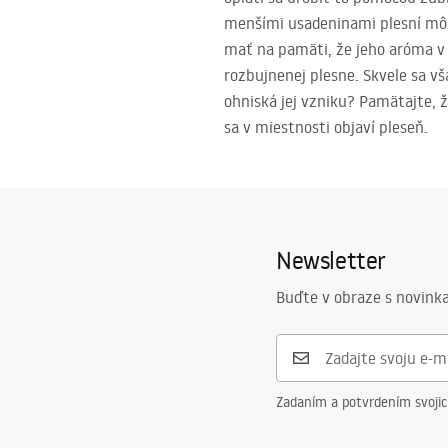
menšími usadeninami plesní môže
mať na pamäti, že jeho aróma v 
rozbujnenej plesne. Skvele sa vš
ohniská jej vzniku? Pamätajte, 
sa v miestnosti objaví pleseň.
Newsletter
Buďte v obraze s novinka
Zadaním a potvrdením svoji