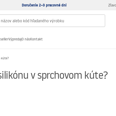
Doručenie 2–3 pracovné dni
Zľav
seller
Výpredaj
O nás
Kontakt
m kúte?
silikónu v sprchovom kúte?